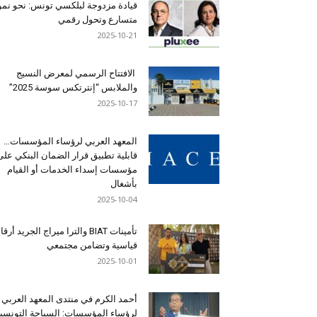
قيادة مزدوجة لبلكسي تونس: نحو نمو
متسارع وتحول رقمي
2025-10-21
الافتتاح الرسمي لمعرض النسيج
والملابس “إنترتكس سوسة 2025”
2025-10-17
المعهد العربي لرؤساء المؤسسات…
قابلية تطبيق قرار الضمان البنكي على
مؤسسات إسداء الخدمات أو القيام
بأشغال
2025-10-04
تأمينات BIAT والترا ميراج الجريد أرق
قياسية وتضامن مجتمعي
2025-10-01
أحمد الكرم في منتدى المعهد العربي
لرؤساء المؤسسات: السياحة التونسي