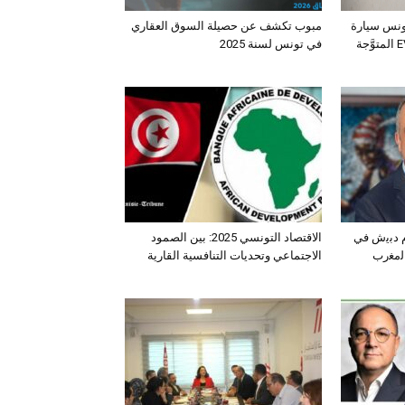
ونس سيارة
مبوب تكشف عن حصيلة السوق العقاري
الـدفع الرباعي الكهربائي EV3 المتوَّجة
في تونس لسنة 2025
ﺛم دﺑﯾش ﻓﻲ
الاقتصاد التونسي 2025: بين الصمود
اﻟﻣﻐرب
الاجتماعي وتحديات التنافسية القارية