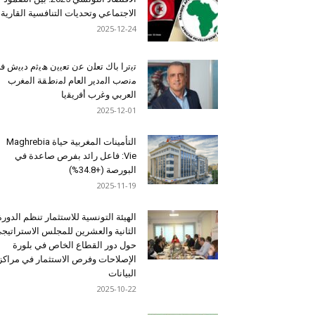
الاجتماعي وتحديات التنافسية القارية
2025-12-24
ﺗﯾﺗرا ﺑﺎك ﺗﻌﻠن ﻋن ﺗﻌﯾﯾن ھﯾﺛم دﺑﯾش ﻓ
ﻣﻧﺻب اﻟﻣدﯾر اﻟﻌﺎم ﻟﻣﻧطﻘﺔ اﻟﻣﻐرب
اﻟﻌرﺑﻲ وﻏرب أﻓرﯾﻘﯾﺎ
2025-12-01
التأمينات المغربية حياة Maghrebia
Vie: فاعل رائد بفرص صاعدة في
البورصة (+34.8%)
2025-11-19
الهيئة التونسية للاستثمار تنظم الدورة
الثانية والعشرين للمجلس الاستراتيج
حول دور القطاع الخاص في بلورة
الإصلاحات وفرص الاستثمار في مراكز
البيانات
2025-10-22