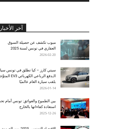
آخر الأخبار
مبوب تكشف عن حصيلة السوق
العقاري في تونس لسنة 2025
2026-02-20
سيتي كارز – كيا تطلق في تونس سيا
الـدفع الرباعي الكهربائي EV3 المت
بلقب سيارة العام عالميًا
2026-01-14
بين الطموح والعوائق: تونس أمام تح
استعادة كفاءاتها بالخارج
2025-12-26
الاقتصاد التونسي 2025: بين الصمود