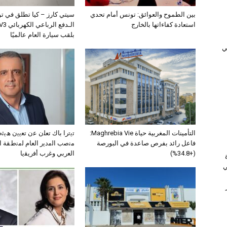
بين الطموح والعوائق: تونس أمام تحدي
سيتي كارز – كيا تطلق في ت
استعادة كفاءاتها بالخارج
بلقب سيارة العام عالميًا
ﻲ
التأمينات المغربية حياة Maghrebia Vie:
ﺗﯾﺗرا ﺑﺎك ﺗﻌﻠن ﻋن ﺗﻌﯾﯾن ھﯾ
فاعل رائد بفرص صاعدة في البورصة
ﻣﻧﺻب اﻟﻣدﯾر اﻟﻌﺎم ﻟﻣﻧطﻘﺔ 
(+34.8%)
اﻟﻌرﺑﻲ وﻏرب أﻓرﯾﻘﯾﺎ
ي