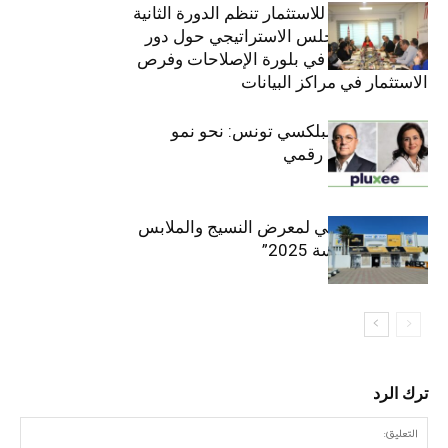
الهيئة التونسية للاستثمار تنظم الدورة الثانية
والعشرين للمجلس الاستراتيجي حول دور
القطاع الخاص في بلورة الإصلاحات وفرص
الاستثمار في مراكز البيانات
قيادة مزدوجة لبلكسي تونس: نحو نمو
متسارع وتحول رقمي
الافتتاح الرسمي لمعرض النسيج والملابس
“إنترتكس سوسة 2025”
ترك الرد