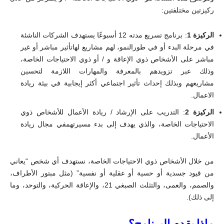
ركيزتين مختلفتين:
الركيزة
1
: برنامج تسريع مدته 12 أسبوعًا يستهدف الشركات الناشئة
في مرحلة البدء أو في طورالنمو، لهم مشاريع لهاتأثير مباشر أو غير
مباشر على الأشخاص ذوي الإعاقة و / أو ذوي الاحتياجات الخاصة،
وذلك عبر تزويدهم بالمعرفة والمهارات اللازمة لتحسين
مشاريعهم وبذلك إحداث تأثير اجتماعي أكثر إيجابية في بيئة ريادة
الاعمال.
الركيزة
2
: التدريب على الإرشاد / ريادة الأعمال للأشخاص ذوي
الاحتياجات الخاصة، والذي يهدف إلى بدء مسيرتهمفي مجال ريادة
الأعمال.
من خلال الأشخاص ذوي الاحتياجات الخاصة، نستهدف أي شخص “يعاني
من قيود جسدية أو حسية أو عقلية أو نفسية” (مثل مبتور الأطراف،
والصمم، والعمى، والتثلث الصبغي 21، والإعاقة الحركية، والتوحد، وما
إلى ذلك).
ماذا يقدم البرنامج؟