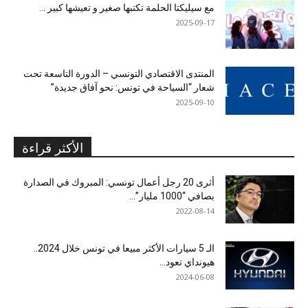
مع سيليكتا الحلمة تكتبها صغير و تعيشها كبير …
2025-09-17
المنتدى الاقتصادي التونسي – الدورة التاسعة تحت
شعار “السياحة في تونس: نحو آفاق جديدة”
2025-09-10
الأكثر قراءة
أثرى 20 رجل أعمال تونسي: المبروك في الصدارة
بصافي “1000 مليار”...
2022-08-14
الـ 5 سيارات الأكثر مبيعا في تونس خلال 2024..
هيونداي تعود...
2024-06-08