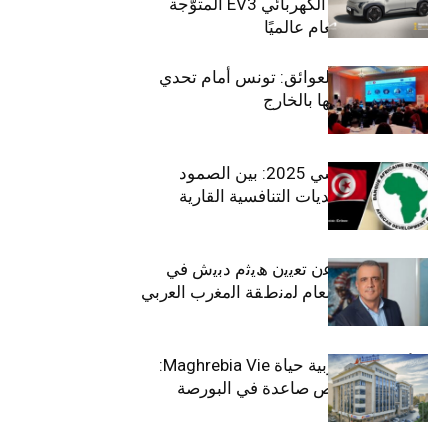
الـدفع الرباعي الكهربائي EV3 المتوَّجة
بلقب سيارة العام عالميًا
بين الطموح والعوائق: تونس أمام تحدي
استعادة كفاءاتها بالخارج
الاقتصاد التونسي 2025: بين الصمود
الاجتماعي وتحديات التنافسية القارية
ﺗﯾﺗرا ﺑﺎك ﺗﻌﻠن ﻋن ﺗﻌﯾﯾن ھﯾﺛم دﺑﯾش ﻓﻲ
ﻣﻧﺻب اﻟﻣدﯾر اﻟﻌﺎم ﻟﻣﻧطﻘﺔ اﻟﻣﻐرب اﻟﻌرﺑﻲ
وﻏرب أﻓرﯾﻘﯾﺎ
التأمينات المغربية حياة Maghrebia Vie:
فاعل رائد بفرص صاعدة في البورصة
(+34.8%)