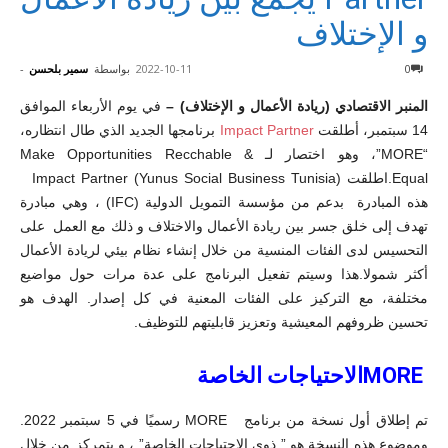
و الإختلاف
0
2022-10-11
بواسطة
سمير بلحسن
-
المنبر الاقتصادي (ريادة الأعمال و الإختلاف) –
في يوم الأربعاء الموافق
14 سبتمبر، أطلقت
Impact Partner
برنامجها الجديد الذي طال انتظاره،
“MORE”، وهو اختصار لـ Make Opportunities Recchable &
Equal.اطلقت Impact Partner (Yunus Social Business Tunisia)
هذه المبادرة بدعم من مؤسسة التمويل الدولية (IFC) ، وهي مبادرة
تهدف إلى خلق جسر بين ريادة الأعمال والاختلاف و ذلك مع العمل على
التحسيس لدى الفئات المنسية من خلال إنشاء نظام بيئي لريادة الأعمال
أكثر شمولا.هذا وسيتم تفعيل البرنامج على عدة مرات حول مواضيع
مختلفة، مع التركيز على الفئات المعنية في كل إصدار. الهدف هو
تحسين ظروفهم المعيشية وتعزيز قابليتهم للتوظيف.
MOREالاحتياجات الخاصة
تم إطلاق أول نسخة من برنامج MORE رسميًا في 5 سبتمبر 2022.
وموضوع هذه النسخة هو ” ذوي الاحتياجات الخاصة” ، و يتمركز من خلال