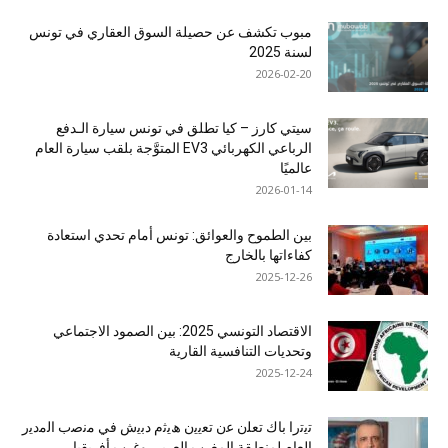
مبوب تكشف عن حصيلة السوق العقاري في تونس
لسنة 2025
2026-02-20
سيتي كارز – كيا تطلق في تونس سيارة الـدفع
الرباعي الكهربائي EV3 المتوَّجة بلقب سيارة العام
عالميًا
2026-01-14
بين الطموح والعوائق: تونس أمام تحدي استعادة
كفاءاتها بالخارج
2025-12-26
الاقتصاد التونسي 2025: بين الصمود الاجتماعي
وتحديات التنافسية القارية
2025-12-24
ﺗﯾﺗرا ﺑﺎك ﺗﻌﻠن ﻋن ﺗﻌﯾﯾن ھﯾﺛم دﺑﯾش ﻓﻲ ﻣﻧﺻب اﻟﻣدﯾر
اﻟﻌﺎم ﻟﻣﻧطﻘﺔ اﻟﻣﻐرب اﻟﻌرﺑﻲ وﻏرب أﻓرﯾﻘﯾﺎ