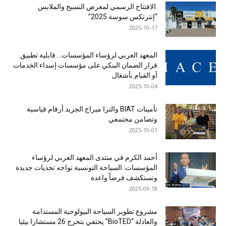
الافتتاح الرسمي لمعرض النسيج والملابس
“إنترتكس سوسة 2025”
2025-10-17
المعهد العربي لرؤساء المؤسسات… قابلية تطبيق
قرار الضمان البنكي على مؤسسات إسداء الخدمات
أو القيام بأشغال
2025-10-04
تأمينات BIAT والترا ميراج الجريد أرقام قياسية
وتضامن مجتمعي
2025-10-01
أحمد الكرم في منتدى المعهد العربي لرؤساء
المؤسسات: السياحة التونسية تواجه تحديات جديدة
وتستكشف فرصاً واعدة
2025-09-18
مشروع تطوير السياحة البيولوجية المستدامة
والعادلة “BioTED” يحتفي بتخرج 26 مستشارا بيئيا