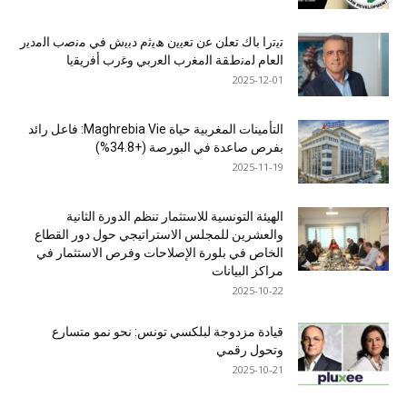
ﺗﯾﺗرا ﺑﺎك ﺗﻌﻠن ﻋن ﺗﻌﯾﯾن ھﯾﺛم دﺑﯾش ﻓﻲ ﻣﻧﺻب اﻟﻣدﯾر
اﻟﻌﺎم ﻟﻣﻧطﻘﺔ اﻟﻣﻐرب اﻟﻌرﺑﻲ وﻏرب أﻓرﯾﻘﯾﺎ
2025-12-01
التأمينات المغربية حياة Maghrebia Vie: فاعل رائد
بفرص صاعدة في البورصة (+34.8%)
2025-11-19
الهيئة التونسية للاستثمار تنظم الدورة الثانية
والعشرين للمجلس الاستراتيجي حول دور القطاع
الخاص في بلورة الإصلاحات وفرص الاستثمار في
مراكز البيانات
2025-10-22
قيادة مزدوجة لبلكسي تونس: نحو نمو متسارع
وتحول رقمي
2025-10-21