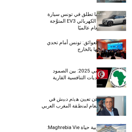
سيتي كارز – كيا تطلق في تونس سيارة
الـدفع الرباعي الكهربائي EV3 المتوَّجة
بلقب سيارة العام عالميًا
بين الطموح والعوائق: تونس أمام تحدي
استعادة كفاءاتها بالخارج
الاقتصاد التونسي 2025: بين الصمود
الاجتماعي وتحديات التنافسية القارية
ﺗﯾﺗرا ﺑﺎك ﺗﻌﻠن ﻋن ﺗﻌﯾﯾن ھﯾﺛم دﺑﯾش ﻓﻲ
ﻣﻧﺻب اﻟﻣدﯾر اﻟﻌﺎم ﻟﻣﻧطﻘﺔ اﻟﻣﻐرب اﻟﻌرﺑﻲ
وﻏرب أﻓرﯾﻘﯾﺎ
التأمينات المغربية حياة Maghrebia Vie: