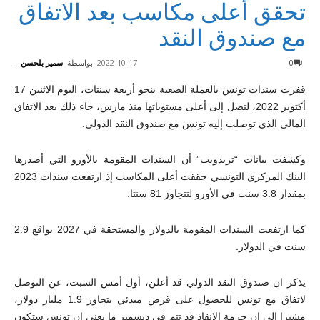
تحقق أعلى مكاسب بعد الاتفاق
مع صندوق النقد
0
2022-10-17
بواسطة
سمير بلحسن
-
قفزت سندات تونس بالعملة الصعبة بنحو أربعة سنتات، اليوم الاثنين 17
أكتوبر 2022، لتصل إلى أعلى مستوياتها منذ مارس، جاء ذلك بعد الاتفاق
المالي الذي توصلت إليه تونس مع صندوق النقد الدولي.
وكشفت بيانات “تريدويب” أن السندات المقومة بالأورو التي أصدرها
البنك المركزي التونسي حققت أعلى المكاسب إذ ارتفعت سندات 2023
بمقدار 3.8 سنت في الأورو لتتجاوز 81 سنتا.
كما ارتفعت السندات المقومة بالدولار والمستحقة في 2027 بواقع 2.9
سنت في الدولار.
يذكر ان صندوق النقد الدولي قد أعلن، أول أمس السبت، عن التوصل
لاتفاق مع تونس للحصول على قرض مبدئي يتجاوز 1.9 مليار دولار،
مشيرا إلى ان حزمة الإنقاذ قد تتم في ديسمبر ما يعني ان تونس ستكون