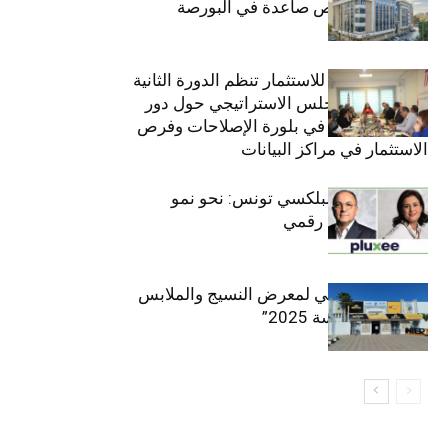
فاعل رائد بفرص صاعدة في البورصة
(+34.8%)
الهيئة التونسية للاستثمار تنظم الدورة الثانية
والعشرين للمجلس الاستراتيجي حول دور
القطاع الخاص في بلورة الإصلاحات وفرص
الاستثمار في مراكز البيانات
قيادة مزدوجة لبلكسي تونس: نحو نمو
متسارع وتحول رقمي
الافتتاح الرسمي لمعرض النسيج والملابس
“إنترتكس سوسة 2025”