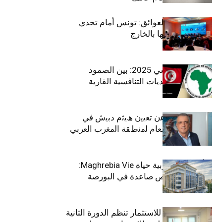
بين الطموح والعوائق: تونس أمام تحدي
استعادة كفاءاتها بالخارج
الاقتصاد التونسي 2025: بين الصمود
الاجتماعي وتحديات التنافسية القارية
ﺗﯾﺗرا ﺑﺎك ﺗﻌﻠن ﻋن ﺗﻌﯾﯾن ھﯾﺛم دﺑﯾش ﻓﻲ
ﻣﻧﺻب اﻟﻣدﯾر اﻟﻌﺎم ﻟﻣﻧطﻘﺔ اﻟﻣﻐرب اﻟﻌرﺑﻲ
وﻏرب أﻓرﯾﻘﯾﺎ
التأمينات المغربية حياة Maghrebia Vie:
فاعل رائد بفرص صاعدة في البورصة
(+34.8%)
الهيئة التونسية للاستثمار تنظم الدورة الثانية