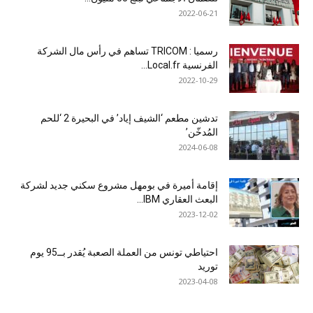
2022-06-21
رسميا : TRICOM تساهم في رأس مال الشركة
الفرنسية Local.fr...
2022-10-29
تدشين مطعم ‘الشيف إياد’ في البحيرة 2 ‘للحم
المُدخّن’
2024-06-08
إقامة أميرة في بومهل مشروع سكني جديد لشركة
البعث العقاري IBM...
2023-12-02
احتياطي تونس من العملة الصعبة يُقدر بــ95 يوم
توريد
2023-04-08