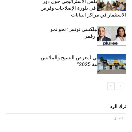
والعشرين للمجلس الاستراتيجي حول دور
القطاع الخاص في بلورة الإصلاحات وفرص
الاستثمار في مراكز البيانات
قيادة مزدوجة لبلكسي تونس: نحو نمو
متسارع وتحول رقمي
الافتتاح الرسمي لمعرض النسيج والملابس
“إنترتكس سوسة 2025”
ترك الرد