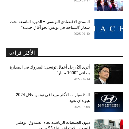
2025-09-17
المنتدى الاقتصادي التونسي – الدورة التاسعة تحت
شعار “السياحة في تونس: نحو آفاق جديدة”
2025-09-10
الأكثر قراءة
أثرى 20 رجل أعمال تونسي: المبروك في الصدارة
بصافي “1000 مليار”...
2022-08-14
الـ 5 سيارات الأكثر مبيعا في تونس خلال 2024..
هيونداي تعود...
2024-06-08
ديون الجمعيات الرياضية تجاه الصندوق الوطني
للضمان الاجتماعي تبلغ 55 مليون...