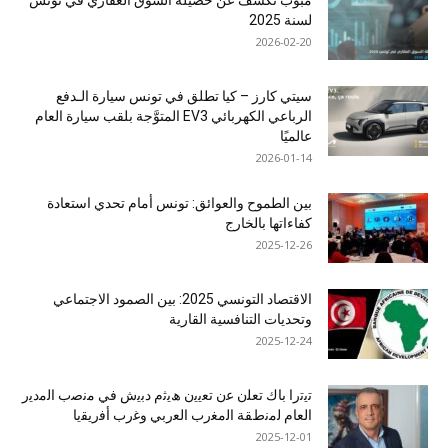
مبوب تكشف عن حصيلة السوق العقاري في تونس
لسنة 2025
2026-02-20
سيتي كارز – كيا تطلق في تونس سيارة الـدفع
الرباعي الكهربائي EV3 المتوَّجة بلقب سيارة العام
عالميًا
2026-01-14
بين الطموح والعوائق: تونس أمام تحدي استعادة
كفاءاتها بالخارج
2025-12-26
الاقتصاد التونسي 2025: بين الصمود الاجتماعي
وتحديات التنافسية القارية
2025-12-24
ﺗﯾﺗرا ﺑﺎك ﺗﻌﻠن ﻋن ﺗﻌﯾﯾن ھﯾﺛم دﺑﯾش ﻓﻲ ﻣﻧﺻب اﻟﻣدﯾر
اﻟﻌﺎم ﻟﻣﻧطﻘﺔ اﻟﻣﻐرب اﻟﻌرﺑﻲ وﻏرب أﻓرﯾﻘﯾﺎ
2025-12-01