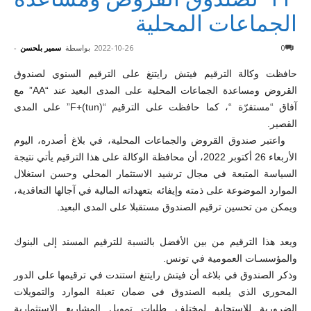
الجماعات المحلية
0
2022-10-26
بواسطة
سمير بلحسن
-
حافظت وكالة الترقيم فيتش رايتنغ على الترقيم السنوي لصندوق
القروض ومساعدة الجماعات المحلية على المدى البعيد عند “AA” مع
آفاق “مستقرّة “، كما حافظت على الترقيم “F+(tun)” على المدى
القصير.
واعتبر صندوق القروض والجماعات المحلية، في بلاغ أصدره، اليوم
الأربعاء 26 أكتوبر 2022، أن محافظة الوكالة على هذا الترقيم يأتي نتيجة
السياسة المتبعة في مجال ترشيد الاستثمار المحلي وحسن استغلال
الموارد الموضوعة على ذمته وإيفائه بتعهداته المالية في آجالها التعاقدية،
ويمكن من تحسين ترقيم الصندوق مستقبلا على المدى البعيد.
ويعد هذا الترقيم من بين الأفضل بالنسبة للترقيم المسند إلى البنوك
والمؤسسـات العمومية في تونس.
وذكر الصندوق في بلاغه أن فيتش رايتنغ استندت في ترقيمها على الدور
المحوري الذي يلعبه الصندوق في ضمان تعبئة الموارد والتمويلات
الضرورية للاستجابة لمختلف طلبات تمويل المشاريع الاستثمارية