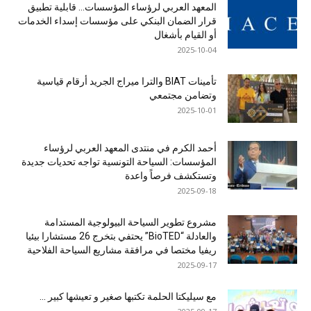
المعهد العربي لرؤساء المؤسسات… قابلية تطبيق
قرار الضمان البنكي على مؤسسات إسداء الخدمات
أو القيام بأشغال
2025-10-04
تأمينات BIAT والترا ميراج الجريد أرقام قياسية
وتضامن مجتمعي
2025-10-01
أحمد الكرم في منتدى المعهد العربي لرؤساء
المؤسسات: السياحة التونسية تواجه تحديات جديدة
وتستكشف فرصاً واعدة
2025-09-18
مشروع تطوير السياحة البيولوجية المستدامة
والعادلة “BioTED” يحتفي بتخرج 26 مستشارا بيئيا
ريفيا مختصا في مرافقة مشاريع السياحة الفلاحية
2025-09-17
مع سيليكتا الحلمة تكتبها صغير و تعيشها كبير …