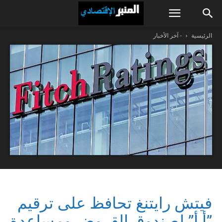
الرئيسية
- آخر الأخبار
فيتش رايتنغ تحافظ على ترقيم
”أ أ” لصندوق القروض ومساعدة