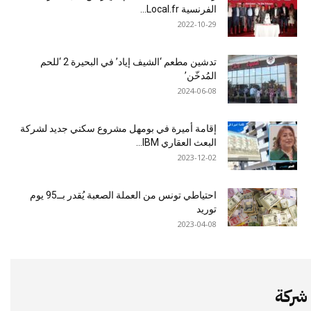
الفرنسية Local.fr...
2022-10-29
تدشين مطعم ‘الشيف إياد’ في البحيرة 2 ‘للحم
المُدخّن’
2024-06-08
إقامة أميرة في بومهل مشروع سكني جديد لشركة
البعث العقاري IBM...
2023-12-02
احتياطي تونس من العملة الصعبة يُقدر بــ95 يوم
توريد
2023-04-08
شركة