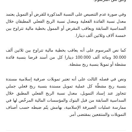
وفي صورة عدم التنصيص على النسبة المذكورة للقرض أو التمويل يعتمد
معدل نسبة الفائدة الفعلية ومعدل نسبة الربح الفعلي المطبقان خلال
السداسية السابقة ويعاقب المقرض أو الممول بخطية مالية تتراوح بين
خمسة آلاف وثلاثين ألف دينارا.
كما نص المرسوم على أنه يعاقب بخطية مالية تتراوح بين ثلاثين ألف
30.000 ومائة ألف 100.000 دينارا كل من أسند قرضا بنسبة فائدة
مشطة أو تمويلا بنسبة ربح مشطة.
ونص في فصله الثالث على أنه تعتبر تمويلات صرفية إسلامية مسندة
بنسبة ربح مشطّة كل عملية تمويل مسندة بنسبة ربح فعلي جملي
تتجاوز عند إسناد التمويل، معدل نسبة الربح الفعلي المطبق خلال
السداسية السابقة من قبل البنوك والمؤسسات المالية المرخّص لها في
ممارسة عمليات الصيرفة الإسلامية، بهامش يتّم ضبطه حسب أصناف
التمويلات والمنتفعين بمقتضى أمر.