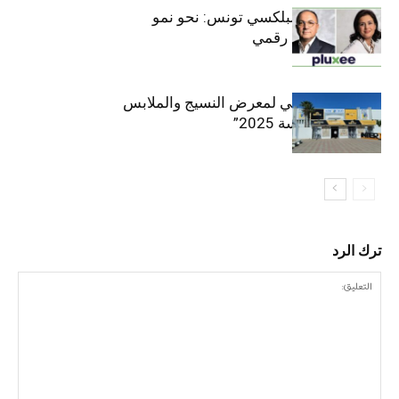
قيادة مزدوجة لبلكسي تونس: نحو نمو
متسارع وتحول رقمي
الافتتاح الرسمي لمعرض النسيج والملابس
“إنترتكس سوسة 2025”
ترك الرد