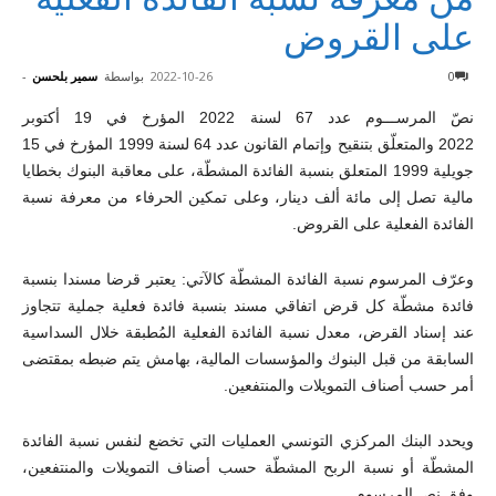
على القروض
0
2022-10-26
بواسطة
سمير بلحسن
-
نصّ المرســـوم عدد 67 لسنة 2022 المؤرخ في 19 أكتوبر
2022 والمتعلّق بتنقيح وإتمام القانون عدد 64 لسنة 1999 المؤرخ في 15
جويلية 1999 المتعلق بنسبة الفائدة المشطّة، على معاقبة البنوك بخطايا
مالية تصل إلى مائة ألف دينار، وعلى تمكين الحرفاء من معرفة نسبة
الفائدة الفعلية على القروض.
وعرّف المرسوم نسبة الفائدة المشطّة كالآتي: يعتبر قرضا مسندا بنسبة
فائدة مشطّة كل قرض اتفاقي مسند بنسبة فائدة فعلية جملية تتجاوز
عند إسناد القرض، معدل نسبة الفائدة الفعلية المُطبقة خلال السداسية
السابقة من قبل البنوك والمؤسسات المالية، بهامش يتم ضبطه بمقتضى
أمر حسب أصناف التمويلات والمنتفعين.
ويحدد البنك المركزي التونسي العمليات التي تخضع لنفس نسبة الفائدة
المشطّة أو نسبة الربح المشطّة حسب أصناف التمويلات والمنتفعين،
وفق نص المرسوم.