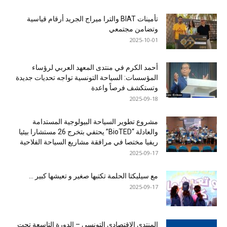
تأمينات BIAT والترا ميراج الجريد أرقام قياسية
وتضامن مجتمعي
2025-10-01
أحمد الكرم في منتدى المعهد العربي لرؤساء
المؤسسات: السياحة التونسية تواجه تحديات جديدة
وتستكشف فرصاً واعدة
2025-09-18
مشروع تطوير السياحة البيولوجية المستدامة
والعادلة “BioTED” يحتفي بتخرج 26 مستشارا بيئيا
ريفيا مختصا في مرافقة مشاريع السياحة الفلاحية
2025-09-17
مع سيليكتا الحلمة تكتبها صغير و تعيشها كبير …
2025-09-17
المنتدى الاقتصادي التونسي – الدورة التاسعة تحت