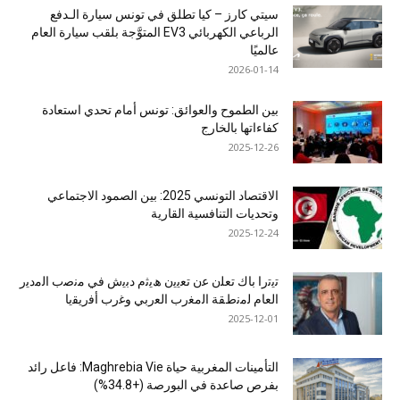
سيتي كارز – كيا تطلق في تونس سيارة الـدفع
الرباعي الكهربائي EV3 المتوَّجة بلقب سيارة العام
عالميًا
2026-01-14
بين الطموح والعوائق: تونس أمام تحدي استعادة
كفاءاتها بالخارج
2025-12-26
الاقتصاد التونسي 2025: بين الصمود الاجتماعي
وتحديات التنافسية القارية
2025-12-24
ﺗﯾﺗرا ﺑﺎك ﺗﻌﻠن ﻋن ﺗﻌﯾﯾن ھﯾﺛم دﺑﯾش ﻓﻲ ﻣﻧﺻب اﻟﻣدﯾر
اﻟﻌﺎم ﻟﻣﻧطﻘﺔ اﻟﻣﻐرب اﻟﻌرﺑﻲ وﻏرب أﻓرﯾﻘﯾﺎ
2025-12-01
التأمينات المغربية حياة Maghrebia Vie: فاعل رائد
بفرص صاعدة في البورصة (+34.8%)