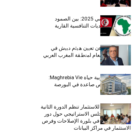
الاقتصاد التونسي 2025: بين الصمود
الاجتماعي وتحديات التنافسية القارية
ﺗﯾﺗرا ﺑﺎك ﺗﻌﻠن ﻋن ﺗﻌﯾﯾن ھﯾﺛم دﺑﯾش ﻓﻲ
ﻣﻧﺻب اﻟﻣدﯾر اﻟﻌﺎم ﻟﻣﻧطﻘﺔ اﻟﻣﻐرب اﻟﻌرﺑﻲ
وﻏرب أﻓرﯾﻘﯾﺎ
التأمينات المغربية حياة Maghrebia Vie:
فاعل رائد بفرص صاعدة في البورصة
(+34.8%)
الهيئة التونسية للاستثمار تنظم الدورة الثانية
والعشرين للمجلس الاستراتيجي حول دور
القطاع الخاص في بلورة الإصلاحات وفرص
الاستثمار في مراكز البيانات