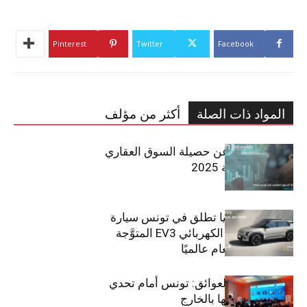
Pinterest
Twitter
Facebook
المواد ذات الصلة
أكثر من مؤلف
مبوب تكشف عن حصيلة السوق العقاري
في تونس لسنة 2025
سيتي كارز – كيا تطلق في تونس سيارة
الـدفع الرباعي الكهربائي EV3 المتوَّجة
بلقب سيارة العام عالميًا
بين الطموح والعوائق: تونس أمام تحدي
استعادة كفاءاتها بالخارج