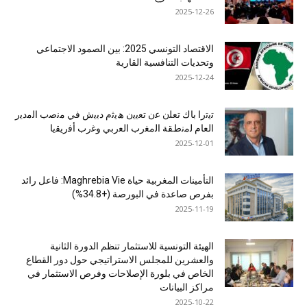
2025-12-26
الاقتصاد التونسي 2025: بين الصمود الاجتماعي
وتحديات التنافسية القارية
2025-12-24
ﺗﯾﺗرا ﺑﺎك ﺗﻌﻠن ﻋن ﺗﻌﯾﯾن ھﯾﺛم دﺑﯾش ﻓﻲ ﻣﻧﺻب اﻟﻣدﯾر
اﻟﻌﺎم ﻟﻣﻧطﻘﺔ اﻟﻣﻐرب اﻟﻌرﺑﻲ وﻏرب أﻓرﯾﻘﯾﺎ
2025-12-01
التأمينات المغربية حياة Maghrebia Vie: فاعل رائد
بفرص صاعدة في البورصة (+34.8%)
2025-11-19
الهيئة التونسية للاستثمار تنظم الدورة الثانية
والعشرين للمجلس الاستراتيجي حول دور القطاع
الخاص في بلورة الإصلاحات وفرص الاستثمار في
مراكز البيانات
2025-10-22