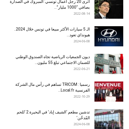
أثرى 20 رجل أعمال تونسي: المبروك في الصدارة
بصافي “1000 مليار”...
2022-08-14
الـ 5 سيارات الأكثر مبيعا في تونس خلال 2024..
هيونداي تعود...
2024-06-08
ديون الجمعيات الرياضية تجاه الصندوق الوطني
للضمان الاجتماعي تبلغ 55 مليون...
2022-06-21
رسميا : TRICOM تساهم في رأس مال الشركة
الفرنسية Local.fr...
2022-10-29
تدشين مطعم ‘الشيف إياد’ في البحيرة 2 ‘للحم
المُدخّن’
2024-06-08