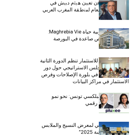
ﺗﯾﺗرا ﺑﺎك ﺗﻌﻠن ﻋن ﺗﻌﯾﯾن ھﯾﺛم دﺑﯾش ﻓﻲ
ﻣﻧﺻب اﻟﻣدﯾر اﻟﻌﺎم ﻟﻣﻧطﻘﺔ اﻟﻣﻐرب اﻟﻌرﺑﻲ
وﻏرب أﻓرﯾﻘﯾﺎ
التأمينات المغربية حياة Maghrebia Vie:
فاعل رائد بفرص صاعدة في البورصة
(+34.8%)
الهيئة التونسية للاستثمار تنظم الدورة الثانية
والعشرين للمجلس الاستراتيجي حول دور
القطاع الخاص في بلورة الإصلاحات وفرص
الاستثمار في مراكز البيانات
قيادة مزدوجة لبلكسي تونس: نحو نمو
متسارع وتحول رقمي
الافتتاح الرسمي لمعرض النسيج والملابس
“إنترتكس سوسة 2025”