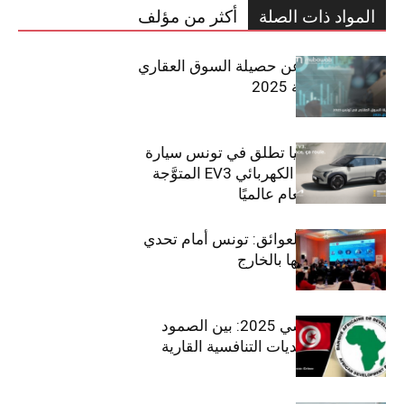
المواد ذات الصلة
أكثر من مؤلف
مبوب تكشف عن حصيلة السوق العقاري
في تونس لسنة 2025
سيتي كارز – كيا تطلق في تونس سيارة
الـدفع الرباعي الكهربائي EV3 المتوَّجة
بلقب سيارة العام عالميًا
بين الطموح والعوائق: تونس أمام تحدي
استعادة كفاءاتها بالخارج
الاقتصاد التونسي 2025: بين الصمود
الاجتماعي وتحديات التنافسية القارية