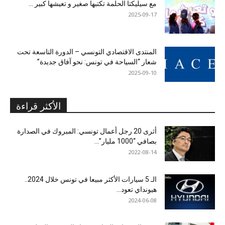
مع سيليكتا الحلمة تكتبها صغير و تعيشها كبير …
2025-09-17
المنتدى الاقتصادي التونسي – الدورة التاسعة تحت
شعار “السياحة في تونس: نحو آفاق جديدة”
2025-09-10
الأكثر قراءة
أثرى 20 رجل أعمال تونسي: المبروك في الصدارة
بصافي “1000 مليار”...
2022-08-14
الـ 5 سيارات الأكثر مبيعا في تونس خلال 2024..
هيونداي تعود...
2024-06-08