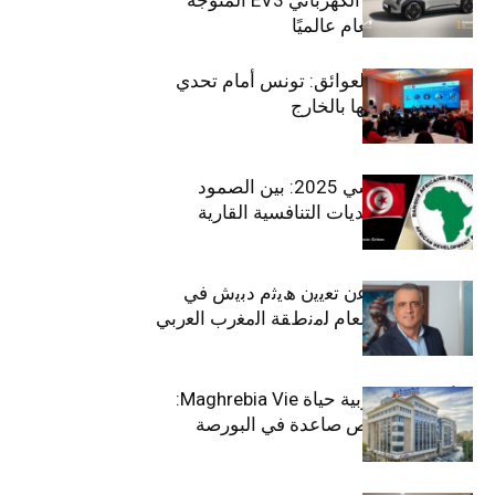
بلقب سيارة العام عالميًا
بين الطموح والعوائق: تونس أمام تحدي
استعادة كفاءاتها بالخارج
الاقتصاد التونسي 2025: بين الصمود
الاجتماعي وتحديات التنافسية القارية
ﺗﯾﺗرا ﺑﺎك ﺗﻌﻠن ﻋن ﺗﻌﯾﯾن ھﯾﺛم دﺑﯾش ﻓﻲ
ﻣﻧﺻب اﻟﻣدﯾر اﻟﻌﺎم ﻟﻣﻧطﻘﺔ اﻟﻣﻐرب اﻟﻌرﺑﻲ
وﻏرب أﻓرﯾﻘﯾﺎ
التأمينات المغربية حياة Maghrebia Vie:
فاعل رائد بفرص صاعدة في البورصة
(+34.8%)