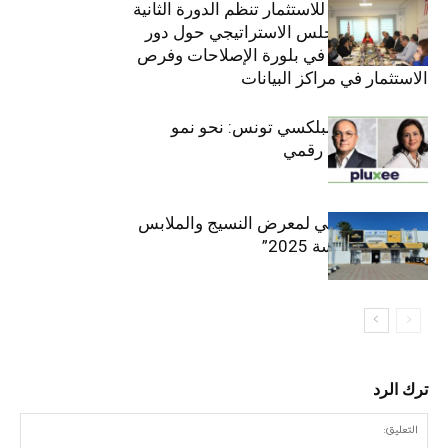
الهيئة التونسية للاستثمار تنظم الدورة الثانية
والعشرين للمجلس الاستراتيجي حول دور
القطاع الخاص في بلورة الإصلاحات وفرص
الاستثمار في مراكز البيانات
قيادة مزدوجة لبلكسي تونس: نحو نمو
متسارع وتحول رقمي
الافتتاح الرسمي لمعرض النسيج والملابس
“إنترتكس سوسة 2025”
ترك الرد