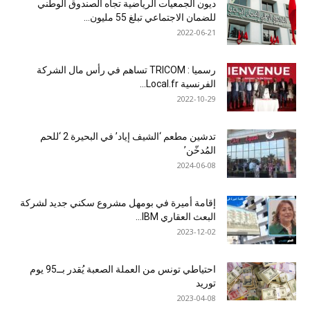
ديون الجمعيات الرياضية تجاه الصندوق الوطني
للضمان الاجتماعي تبلغ 55 مليون...
2022-06-21
رسميا : TRICOM تساهم في رأس مال الشركة
الفرنسية Local.fr...
2022-10-29
تدشين مطعم ‘الشيف إياد’ في البحيرة 2 ‘للحم
المُدخّن’
2024-06-08
إقامة أميرة في بومهل مشروع سكني جديد لشركة
البعث العقاري IBM...
2023-12-02
احتياطي تونس من العملة الصعبة يُقدر بــ95 يوم
توريد
2023-04-08