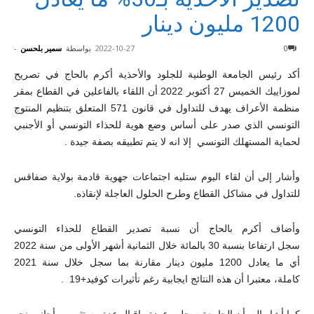
1200 مليون دينار
0
2022-10-27
بواسطة
سمير بلحسن
-
أكد رئيس الجامعة الوطنية للجلود والأحذية أكرم بالحاج في تصريح
لموزاييك الخميس 27 أكتوبر 2022 أن اللقاء بالفاعلين في القطاع بمقر
منظمة الأعراف يهدف للتداول في قانون 571 المتعلق بتنظيم المنتوج
التونسي الذي صدر على أساس وضع هوية للحذاء التونسي أو الأجنبي
لحماية المستهلك التونسي إلا انه لا يتم تطبيقه بصفة جيدة .
وأشار إلى أن لقاء اليوم ستليه اجتماعات جهوية قادمة بولاية صفاقس
للتداول في مشاكل القطاع وطرح الحلول العاجلة لإنقاذه.
وأضاف أكرم بالحاج أن نسبة تصدير القطاع للحذاء التونسي
سجل ارتفاعا بنسبة 30 بالمائة خلال الثمانية أشهر الأولى من سنة 2022
أي ما يعادل 1200 مليون دينار مقارنة بما سجل خلال سنة 2021
كاملة، معتبرا أن هذه النتائج ايجابية رغم تأثيرات كوفيد+19 .
كما أشار إلى أن الجامعة سجلت عودة وإقبال عدة مستثمرين أجانب نحو