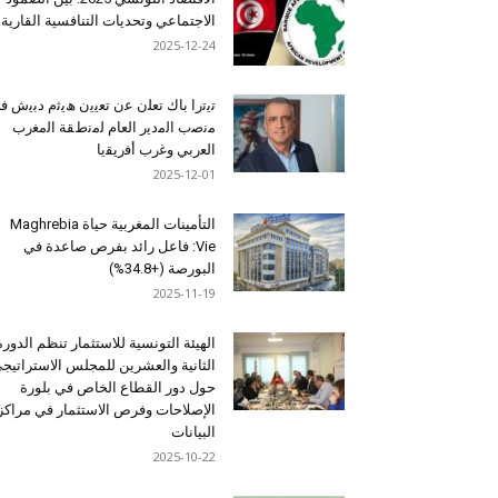
الاجتماعي وتحديات التنافسية القارية
2025-12-24
ﺗﯾﺗرا ﺑﺎك ﺗﻌﻠن ﻋن ﺗﻌﯾﯾن ھﯾﺛم دﺑﯾش ﻓ
ﻣﻧﺻب اﻟﻣدﯾر اﻟﻌﺎم ﻟﻣﻧطﻘﺔ اﻟﻣﻐرب
اﻟﻌرﺑﻲ وﻏرب أﻓرﯾﻘﯾﺎ
2025-12-01
التأمينات المغربية حياة Maghrebia
Vie: فاعل رائد بفرص صاعدة في
البورصة (+34.8%)
2025-11-19
الهيئة التونسية للاستثمار تنظم الدورة
الثانية والعشرين للمجلس الاستراتيج
حول دور القطاع الخاص في بلورة
الإصلاحات وفرص الاستثمار في مراكز
البيانات
2025-10-22