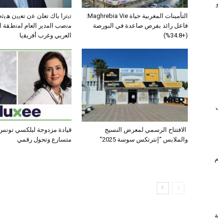
التأمينات المغربية حياة Maghrebia Vie:
ﺗﯾﺗرا ﺑﺎك ﺗﻌﻠن ﻋن ﺗﻌﯾﯾن ھﯾ
فاعل رائد بفرص صاعدة في البورصة
ﻣﻧﺻب اﻟﻣدﯾر اﻟﻌﺎم ﻟﻣﻧطﻘﺔ 
(+34.8%)
اﻟﻌرﺑﻲ وﻏرب أﻓرﯾﻘﯾﺎ
الافتتاح الرسمي لمعرض النسيج
قيادة مزدوجة لبلكسي تونس:
والملابس “إنترتكس سوسة 2025”
متسارع وتحول رقمي
ام
ة