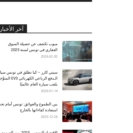
آخر الأخبار
مبوب تكشف عن حصيلة السوق
العقاري في تونس لسنة 2025
2026-02-20
سيتي كارز – كيا تطلق في تونس سيا
الـدفع الرباعي الكهربائي EV3 المت
بلقب سيارة العام عالميًا
2026-01-14
بين الطموح والعوائق: تونس أمام تح
استعادة كفاءاتها بالخارج
2025-12-26
الاقتصاد التونسي 2025: بين الصمود