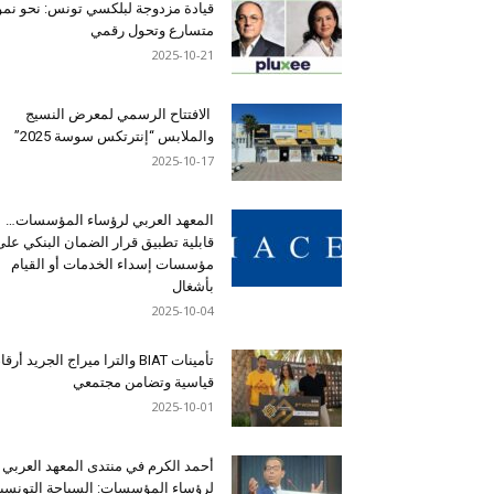
قيادة مزدوجة لبلكسي تونس: نحو نمو
متسارع وتحول رقمي
2025-10-21
الافتتاح الرسمي لمعرض النسيج
والملابس “إنترتكس سوسة 2025”
2025-10-17
المعهد العربي لرؤساء المؤسسات…
قابلية تطبيق قرار الضمان البنكي على
مؤسسات إسداء الخدمات أو القيام
بأشغال
2025-10-04
تأمينات BIAT والترا ميراج الجريد أرق
قياسية وتضامن مجتمعي
2025-10-01
أحمد الكرم في منتدى المعهد العربي
لرؤساء المؤسسات: السياحة التونسي