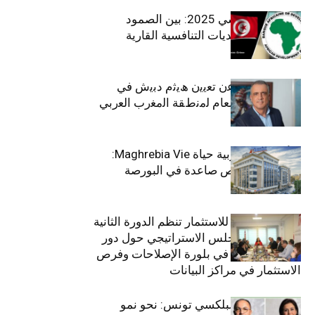
الاقتصاد التونسي 2025: بين الصمود
الاجتماعي وتحديات التنافسية القارية
ﺗﯾﺗرا ﺑﺎك ﺗﻌﻠن ﻋن ﺗﻌﯾﯾن ھﯾﺛم دﺑﯾش ﻓﻲ
ﻣﻧﺻب اﻟﻣدﯾر اﻟﻌﺎم ﻟﻣﻧطﻘﺔ اﻟﻣﻐرب اﻟﻌرﺑﻲ
وﻏرب أﻓرﯾﻘﯾﺎ
التأمينات المغربية حياة Maghrebia Vie:
فاعل رائد بفرص صاعدة في البورصة
(+34.8%)
الهيئة التونسية للاستثمار تنظم الدورة الثانية
والعشرين للمجلس الاستراتيجي حول دور
القطاع الخاص في بلورة الإصلاحات وفرص
الاستثمار في مراكز البيانات
قيادة مزدوجة لبلكسي تونس: نحو نمو