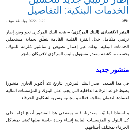
الخدمات البنكية: التفاصيل
0
2022-10-29
بواسطة
منية
-
المنبر الاقتصادي (البنك المركزي) –
يتجه البنك المركزي نحو وضع إطار
ترتيبي متكامل خلال الفترة القليلة القادمة يتعلّق بحماية مستعملي
الخدمات البنكية، وذلك عبر إصدار نصوص و مناشير مُلزمة للبنوك،
بحسب ما كشفه مصدر مسؤول بالبنك المركزي لافريكان مانجر.
منشور جديد
في هذا الصدد، أصدر البنك المركزي بتاريخ 20 أكتوبر الجاري منشورا
يضبط قواعد الرقابة الداخلية التي يجب على البنوك و المؤسسات المالية
اعتمادها لضمان معالجة فعالة و مجانية وسرية لشكاوى الحرفاء.
و استنادا لما بيّنه مصدرنا، فانه بمقتضى هذا المنشور أصبح لزاما على
كل البنوك و المؤسسات المالية إنشاء وحدة خاصة صلبها تُعنى بمشاكل
الحرفاء بمختلف أصنافهم.