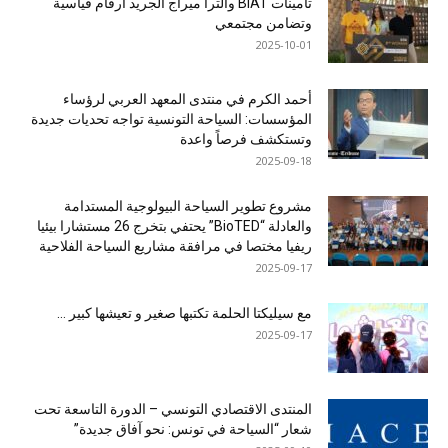
تأمينات BIAT والترا ميراج الجريد أرقام قياسية
وتضامن مجتمعي
2025-10-01
أحمد الكرم في منتدى المعهد العربي لرؤساء
المؤسسات: السياحة التونسية تواجه تحديات جديدة
وتستكشف فرصاً واعدة
2025-09-18
مشروع تطوير السياحة البيولوجية المستدامة
والعادلة “BioTED” يحتفي بتخرج 26 مستشارا بيئيا
ريفيا مختصا في مرافقة مشاريع السياحة الفلاحية
2025-09-17
مع سيليكتا الحلمة تكتبها صغير و تعيشها كبير …
2025-09-17
المنتدى الاقتصادي التونسي – الدورة التاسعة تحت
شعار “السياحة في تونس: نحو آفاق جديدة”