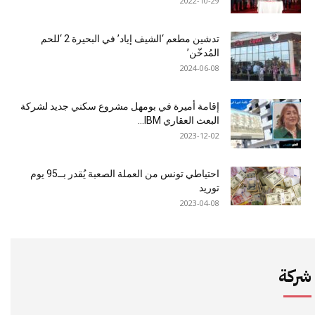
2022-10-29
تدشين مطعم ‘الشيف إياد’ في البحيرة 2 ‘للحم
المُدخّن’
2024-06-08
إقامة أميرة في بومهل مشروع سكني جديد لشركة
البعث العقاري IBM...
2023-12-02
احتياطي تونس من العملة الصعبة يُقدر بــ95 يوم
توريد
2023-04-08
شركة