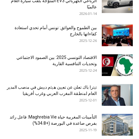
الرباعي الكهربائي EV3 المتوَّجة بلقب سيارة العام
عالميًا
2026-01-14
بين الطموح والعوائق: تونس أمام تحدي استعادة
كفاءاتها بالخارج
2025-12-26
الاقتصاد التونسي 2025: بين الصمود الاجتماعي
وتحديات التنافسية القارية
2025-12-24
ﺗﯾﺗرا ﺑﺎك ﺗﻌﻠن ﻋن ﺗﻌﯾﯾن ھﯾﺛم دﺑﯾش ﻓﻲ ﻣﻧﺻب اﻟﻣدﯾر
اﻟﻌﺎم ﻟﻣﻧطﻘﺔ اﻟﻣﻐرب اﻟﻌرﺑﻲ وﻏرب أﻓرﯾﻘﯾﺎ
2025-12-01
التأمينات المغربية حياة Maghrebia Vie: فاعل رائد
بفرص صاعدة في البورصة (+34.8%)
2025-11-19