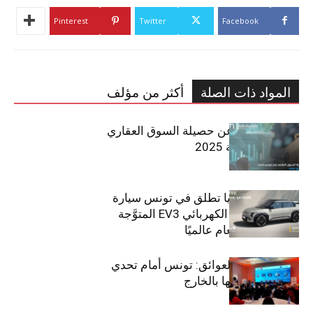
Pinterest
Twitter
Facebook
المواد ذات الصلة
أكثر من مؤلف
مبوب تكشف عن حصيلة السوق العقاري
في تونس لسنة 2025
سيتي كارز – كيا تطلق في تونس سيارة
الـدفع الرباعي الكهربائي EV3 المتوَّجة
بلقب سيارة العام عالميًا
بين الطموح والعوائق: تونس أمام تحدي
استعادة كفاءاتها بالخارج