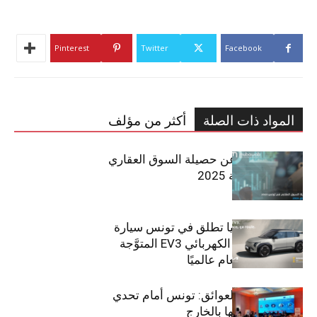
Pinterest
Twitter
Facebook
المواد ذات الصلة
أكثر من مؤلف
مبوب تكشف عن حصيلة السوق العقاري
في تونس لسنة 2025
سيتي كارز – كيا تطلق في تونس سيارة
الـدفع الرباعي الكهربائي EV3 المتوَّجة
بلقب سيارة العام عالميًا
بين الطموح والعوائق: تونس أمام تحدي
استعادة كفاءاتها بالخارج