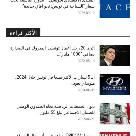
شعار “السياحة في تونس: نحو آفاق جديدة”
2025-09-10
الأكثر قراءة
أثرى 20 رجل أعمال تونسي: المبروك في الصدارة
بصافي “1000 مليار”...
2022-08-14
الـ 5 سيارات الأكثر مبيعا في تونس خلال 2024..
هيونداي تعود...
2024-06-08
ديون الجمعيات الرياضية تجاه الصندوق الوطني
للضمان الاجتماعي تبلغ 55 مليون...
2022-06-21
رسميا : TRICOM تساهم في رأس مال الشركة