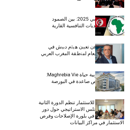
الاقتصاد التونسي 2025: بين الصمود
الاجتماعي وتحديات التنافسية القارية
ﺗﯾﺗرا ﺑﺎك ﺗﻌﻠن ﻋن ﺗﻌﯾﯾن ھﯾﺛم دﺑﯾش ﻓﻲ
ﻣﻧﺻب اﻟﻣدﯾر اﻟﻌﺎم ﻟﻣﻧطﻘﺔ اﻟﻣﻐرب اﻟﻌرﺑﻲ
وﻏرب أﻓرﯾﻘﯾﺎ
التأمينات المغربية حياة Maghrebia Vie:
فاعل رائد بفرص صاعدة في البورصة
(+34.8%)
الهيئة التونسية للاستثمار تنظم الدورة الثانية
والعشرين للمجلس الاستراتيجي حول دور
القطاع الخاص في بلورة الإصلاحات وفرص
الاستثمار في مراكز البيانات