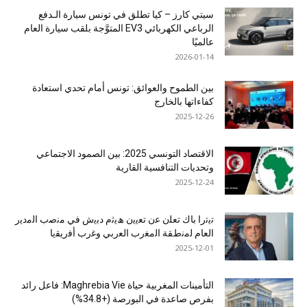
سيتي كارز – كيا تطلق في تونس سيارة الـدفع
الرباعي الكهربائي EV3 المتوَّجة بلقب سيارة العام
عالميًا
2026-01-14
بين الطموح والعوائق: تونس أمام تحدي استعادة
كفاءاتها بالخارج
2025-12-26
الاقتصاد التونسي 2025: بين الصمود الاجتماعي
وتحديات التنافسية القارية
2025-12-24
ﺗﯾﺗرا ﺑﺎك ﺗﻌﻠن ﻋن ﺗﻌﯾﯾن ھﯾﺛم دﺑﯾش ﻓﻲ ﻣﻧﺻب اﻟﻣدﯾر
اﻟﻌﺎم ﻟﻣﻧطﻘﺔ اﻟﻣﻐرب اﻟﻌرﺑﻲ وﻏرب أﻓرﯾﻘﯾﺎ
2025-12-01
التأمينات المغربية حياة Maghrebia Vie: فاعل رائد
بفرص صاعدة في البورصة (+34.8%)