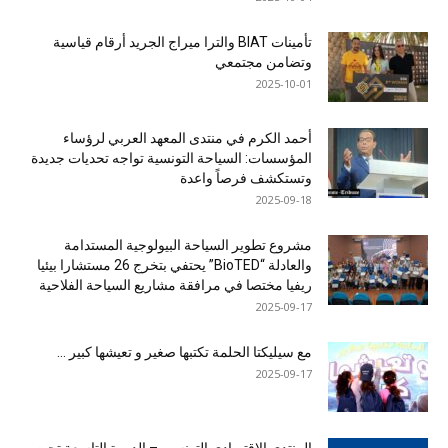
تأمينات BIAT والترا ميراج الجريد أرقام قياسية
وتضامن مجتمعي
2025-10-01
أحمد الكرم في منتدى المعهد العربي لرؤساء
المؤسسات: السياحة التونسية تواجه تحديات جديدة
وتستكشف فرصاً واعدة
2025-09-18
مشروع تطوير السياحة البيولوجية المستدامة
والعادلة “BioTED” يحتفي بتخرج 26 مستشارا بيئيا
ريفيا مختصا في مرافقة مشاريع السياحة الفلاحية
2025-09-17
مع سيليكتا الحلمة تكتبها صغير و تعيشها كبير …
2025-09-17
المنتدى الاقتصادي التونسي – الدورة التاسعة تحت