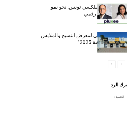
قيادة مزدوجة لبلكسي تونس: نحو نمو
متسارع وتحول رقمي
الافتتاح الرسمي لمعرض النسيج والملابس
“إنترتكس سوسة 2025”
ترك الرد