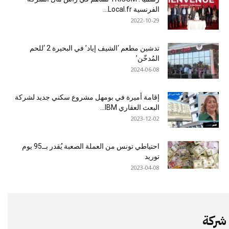
الفرنسية Local.fr...
2022-10-29
تدشين مطعم ‘الشيف إياد’ في البحيرة 2 ‘للحم
المُدخّن’
2024-06-08
إقامة أميرة في بومهل مشروع سكني جديد لشركة
البعث العقاري IBM...
2023-12-02
احتياطي تونس من العملة الصعبة يُقدر بــ95 يوم
توريد
2023-04-08
شركة