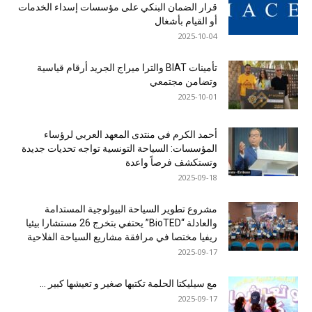
قرار الضمان البنكي على مؤسسات إسداء الخدمات
أو القيام بأشغال
2025-10-04
تأمينات BIAT والترا ميراج الجريد أرقام قياسية
وتضامن مجتمعي
2025-10-01
أحمد الكرم في منتدى المعهد العربي لرؤساء
المؤسسات: السياحة التونسية تواجه تحديات جديدة
وتستكشف فرصاً واعدة
2025-09-18
مشروع تطوير السياحة البيولوجية المستدامة
والعادلة “BioTED” يحتفي بتخرج 26 مستشارا بيئيا
ريفيا مختصا في مرافقة مشاريع السياحة الفلاحية
2025-09-17
مع سيليكتا الحلمة تكتبها صغير و تعيشها كبير …
2025-09-17