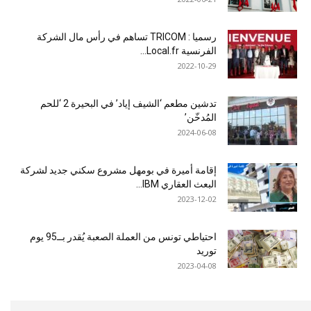
رسميا : TRICOM تساهم في رأس مال الشركة
الفرنسية Local.fr...
2022-10-29
تدشين مطعم ‘الشيف إياد’ في البحيرة 2 ‘للحم
المُدخّن’
2024-06-08
إقامة أميرة في بومهل مشروع سكني جديد لشركة
البعث العقاري IBM...
2023-12-02
احتياطي تونس من العملة الصعبة يُقدر بــ95 يوم
توريد
2023-04-08