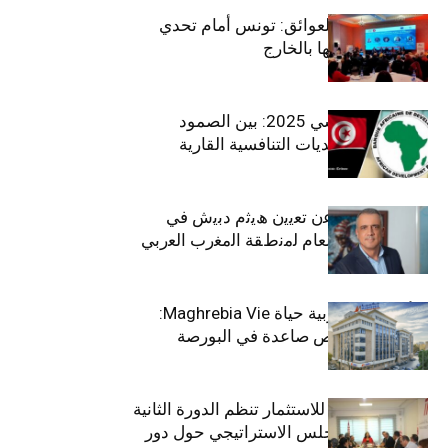
بين الطموح والعوائق: تونس أمام تحدي
استعادة كفاءاتها بالخارج
الاقتصاد التونسي 2025: بين الصمود
الاجتماعي وتحديات التنافسية القارية
ﺗﯾﺗرا ﺑﺎك ﺗﻌﻠن ﻋن ﺗﻌﯾﯾن ھﯾﺛم دﺑﯾش ﻓﻲ
ﻣﻧﺻب اﻟﻣدﯾر اﻟﻌﺎم ﻟﻣﻧطﻘﺔ اﻟﻣﻐرب اﻟﻌرﺑﻲ
وﻏرب أﻓرﯾﻘﯾﺎ
التأمينات المغربية حياة Maghrebia Vie:
فاعل رائد بفرص صاعدة في البورصة
(+34.8%)
الهيئة التونسية للاستثمار تنظم الدورة الثانية
والعشرين للمجلس الاستراتيجي حول دور