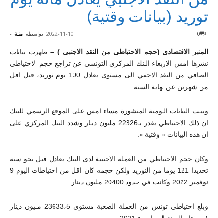
توريد (بيانات وقتية)
0
2022-11-10
بواسطة
منية
-
المنبر الاقتصادي (حجم الاحتياطي من النقد الاجنبي ) –
ظهرت بيانات
نشرها امس الاربعاء البنك المركزي التونسي عن تراجع حجم الاحتياطي
الصافي من النقد الاجنبي الى مستوى يعادل 100 يوم توريد، قبل اقل
من شهرين عن نهاية السنة.
وبينت البيانات اليومية المنشورة مساء امس على الموقع الرسمي للبنك
ان ذلك الاحتياطي يقدر بـ22326 مليون دينار.وشدد البنك المركزي على
ان هذه البيانات « وقتية ».
وكان حجم الاحتياطي من العملة الاجنبية لدى البنك يعادل قبل نحو سنة
تحديدا 121 يوما من التوريد ولكن حجمه كان اقل من احتياطات اليوم 9
نوفمبر 2022 وكانت في حدود 20400 مليون دينار.
وبلغ احتياطي تونس من العملة الصعبة مستوى 23633،5 مليون دينار
في ختام السنة المحاسبية 2021.