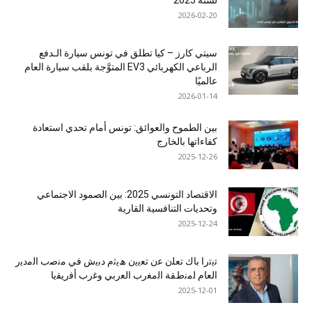
لسنة 2025
2026-02-20
سيتي كارز – كيا تطلق في تونس سيارة الـدفع
الرباعي الكهربائي EV3 المتوَّجة بلقب سيارة العام
عالميًا
2026-01-14
بين الطموح والعوائق: تونس أمام تحدي استعادة
كفاءاتها بالخارج
2025-12-26
الاقتصاد التونسي 2025: بين الصمود الاجتماعي
وتحديات التنافسية القارية
2025-12-24
ﺗﯾﺗرا ﺑﺎك ﺗﻌﻠن ﻋن ﺗﻌﯾﯾن ھﯾﺛم دﺑﯾش ﻓﻲ ﻣﻧﺻب اﻟﻣدﯾر
اﻟﻌﺎم ﻟﻣﻧطﻘﺔ اﻟﻣﻐرب اﻟﻌرﺑﻲ وﻏرب أﻓرﯾﻘﯾﺎ
2025-12-01