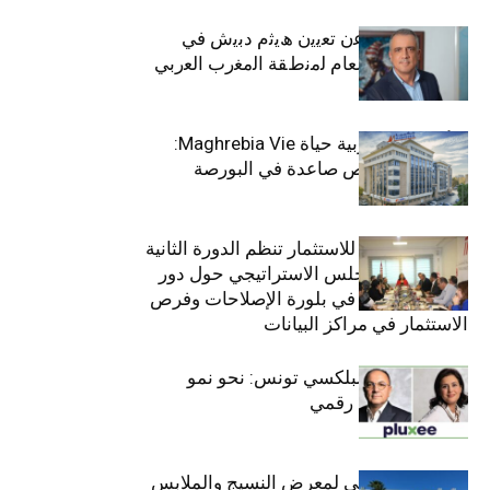
ﺗﯾﺗرا ﺑﺎك ﺗﻌﻠن ﻋن ﺗﻌﯾﯾن ھﯾﺛم دﺑﯾش ﻓﻲ
ﻣﻧﺻب اﻟﻣدﯾر اﻟﻌﺎم ﻟﻣﻧطﻘﺔ اﻟﻣﻐرب اﻟﻌرﺑﻲ
وﻏرب أﻓرﯾﻘﯾﺎ
التأمينات المغربية حياة Maghrebia Vie:
فاعل رائد بفرص صاعدة في البورصة
(+34.8%)
الهيئة التونسية للاستثمار تنظم الدورة الثانية
والعشرين للمجلس الاستراتيجي حول دور
القطاع الخاص في بلورة الإصلاحات وفرص
الاستثمار في مراكز البيانات
قيادة مزدوجة لبلكسي تونس: نحو نمو
متسارع وتحول رقمي
الافتتاح الرسمي لمعرض النسيج والملابس