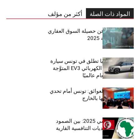
المواد ذات الصلة
أكثر من مؤلف
مبوب تكشف عن حصيلة السوق العقاري
في تونس لسنة 2025
سيتي كارز – كيا تطلق في تونس سيارة
الـدفع الرباعي الكهربائي EV3 المتوَّجة
بلقب سيارة العام عالميًا
بين الطموح والعوائق: تونس أمام تحدي
استعادة كفاءاتها بالخارج
الاقتصاد التونسي 2025: بين الصمود
الاجتماعي وتحديات التنافسية القارية