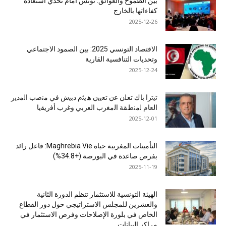
بين الطموح والعوائق: تونس أمام تحدي استعادة
كفاءاتها بالخارج
2025-12-26
الاقتصاد التونسي 2025: بين الصمود الاجتماعي
وتحديات التنافسية القارية
2025-12-24
ﺗﯾﺗرا ﺑﺎك ﺗﻌﻠن ﻋن ﺗﻌﯾﯾن ھﯾﺛم دﺑﯾش ﻓﻲ ﻣﻧﺻب اﻟﻣدﯾر
اﻟﻌﺎم ﻟﻣﻧطﻘﺔ اﻟﻣﻐرب اﻟﻌرﺑﻲ وﻏرب أﻓرﯾﻘﯾﺎ
2025-12-01
التأمينات المغربية حياة Maghrebia Vie: فاعل رائد
بفرص صاعدة في البورصة (+34.8%)
2025-11-19
الهيئة التونسية للاستثمار تنظم الدورة الثانية
والعشرين للمجلس الاستراتيجي حول دور القطاع
الخاص في بلورة الإصلاحات وفرص الاستثمار في
مراكز البيانات