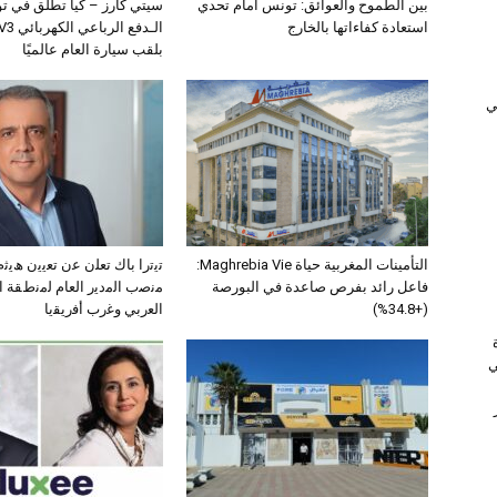
بين الطموح والعوائق: تونس أمام تحدي
سيتي كارز – كيا تطلق في ت
استعادة كفاءاتها بالخارج
بلقب سيارة العام عالميًا
ﻲ
التأمينات المغربية حياة Maghrebia Vie:
ﺗﯾﺗرا ﺑﺎك ﺗﻌﻠن ﻋن ﺗﻌﯾﯾن ھﯾ
فاعل رائد بفرص صاعدة في البورصة
ﻣﻧﺻب اﻟﻣدﯾر اﻟﻌﺎم ﻟﻣﻧطﻘﺔ 
(+34.8%)
اﻟﻌرﺑﻲ وﻏرب أﻓرﯾﻘﯾﺎ
ي