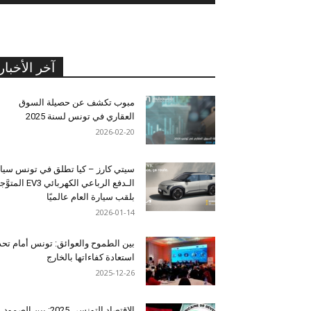
آخر الأخبار
مبوب تكشف عن حصيلة السوق
العقاري في تونس لسنة 2025
2026-02-20
سيتي كارز – كيا تطلق في تونس سيا
الـدفع الرباعي الكهربائي EV3 المت
بلقب سيارة العام عالميًا
2026-01-14
بين الطموح والعوائق: تونس أمام تح
استعادة كفاءاتها بالخارج
2025-12-26
الاقتصاد التونسي 2025: بين الصمود