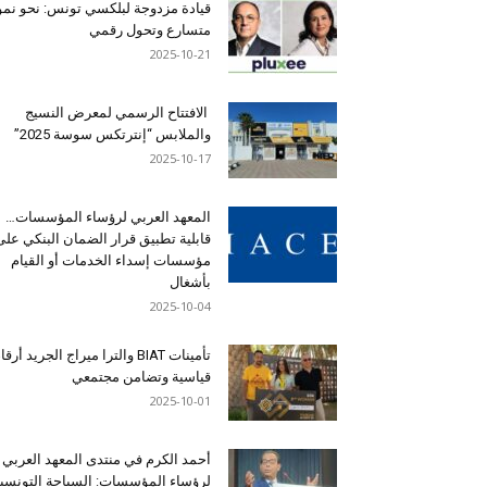
قيادة مزدوجة لبلكسي تونس: نحو نمو
متسارع وتحول رقمي
2025-10-21
الافتتاح الرسمي لمعرض النسيج
والملابس “إنترتكس سوسة 2025”
2025-10-17
المعهد العربي لرؤساء المؤسسات…
قابلية تطبيق قرار الضمان البنكي على
مؤسسات إسداء الخدمات أو القيام
بأشغال
2025-10-04
تأمينات BIAT والترا ميراج الجريد أرق
قياسية وتضامن مجتمعي
2025-10-01
أحمد الكرم في منتدى المعهد العربي
لرؤساء المؤسسات: السياحة التونسي