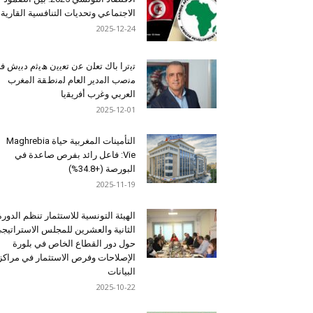
الاجتماعي وتحديات التنافسية القارية
2025-12-24
ﺗﯾﺗرا ﺑﺎك ﺗﻌﻠن ﻋن ﺗﻌﯾﯾن ھﯾﺛم دﺑﯾش ﻓ
ﻣﻧﺻب اﻟﻣدﯾر اﻟﻌﺎم ﻟﻣﻧطﻘﺔ اﻟﻣﻐرب
اﻟﻌرﺑﻲ وﻏرب أﻓرﯾﻘﯾﺎ
2025-12-01
التأمينات المغربية حياة Maghrebia
Vie: فاعل رائد بفرص صاعدة في
البورصة (+34.8%)
2025-11-19
الهيئة التونسية للاستثمار تنظم الدورة
الثانية والعشرين للمجلس الاستراتيج
حول دور القطاع الخاص في بلورة
الإصلاحات وفرص الاستثمار في مراكز
البيانات
2025-10-22