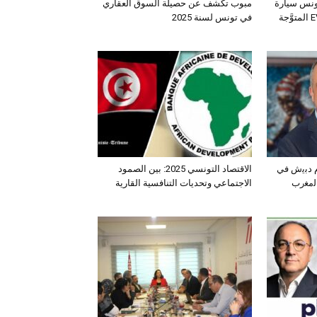
ونس سيارة
مبوب تكشف عن حصيلة السوق العقاري
الـدفع الرباعي الكهربائي EV3 المتوَّجة
في تونس لسنة 2025
ﺛم دﺑﯾش ﻓﻲ
الاقتصاد التونسي 2025: بين الصمود
اﻟﻣﻐرب
الاجتماعي وتحديات التنافسية القارية