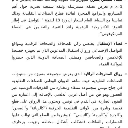
x 3 م تعرض بصفة مسترسلة وثيقة سمعية بصرية حول أهم
المشاريع والبرامج المنجزة لفائدة قطاع الصناعات التقليدية وذلك
تماشيا مع السياق العام لشعار الدورة 18 للقمة ” التواصل في إطار
التنوع: التكنولوجية الرقمية رافد للتنمية والتضامن في الفضاء
الفرنكوفوني”.
فضاء الإستقبال
يحتضن ركن للصحافة والصحافة الرقمية ومواقع
التواصل الإجتماعي ورواق استقبال المدعوين الذي تم تجهيزه خصيصا
للإعلاميين والصحافيين وممثلي الصحافة الدولية الذين حضروا
لمواكبة القمة،
رواق المنتوجات الراقية
الذي يعرض مجموعة متميزة من منتوجات
الصناعات التقليدية حيث ساهم الديوان الوطني للصناعات التقليدية
في جناح تونس بمجموعة منتقاة ومختارة من الخزفيات التونسية عبر
العصور وهو فن من أصل عربي أندلسي بالإضافة إلى اعتباره من
الفنون الضاربة في القدم في تونس. ويحتوي هذا الرواق على قطع
قديمة ونادرة من الأواني التقليدية الخزفية (“كالزياتة” و”الصحن”
و”الجرة “و”البرمة” و”التبسي” ..) وغيرها من القطع التي توالت عليها
الحضارات والثقافات فتشكلت بأشكال مختلفة وتزينت بزخارف