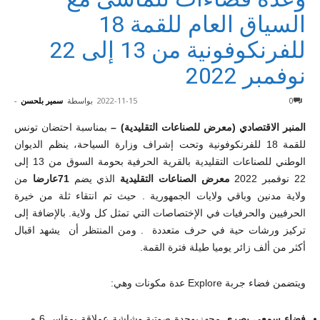
السياق العام للقمة 18
للفرنكوفونية من 13 إلى 22
نوفمبر 2022
0
2022-11-15
بواسطة
سمير بلحسن
-
المنبر الاقتصادي (معرض للصناعات التقليدية) –
بمناسبة احتضان تونس
للقمة 18 للفرنكوفونية وتحت إشراف وزارة السياحة، ينظم الديوان
الوطني للصناعات التقليدية بالقرية الحرفية بحومة السوق من 13 إلى
22 نوفمبر 2022
معرض الصناعات التقليدية
الذي يضم
71عارضا
من
ولاية مدنين وباقي ولايات الجمهورية . حيث تم انتقاء ثلة من خيرة
الحرفيين والحرفيات في الإختصاصات التي تمثل كل ولاية. بالإضافة إلى
تركيز ورشات حية في حرف متعددة . ومن المنتظر أن يشهد اقبال
أكثر من ألف زائر يوميا طيلة فترة القمة.
ويتضمن فضاء جربة Explore عدة مكونات وهي:
فضاء سمعي بصري
مجهزبوحدة صوتية وشاشة عملاقة بمقاس 6 م