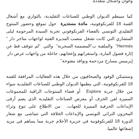
وألوان وأشكال متعددة.
كما سينظم الديوان الوطني للصناعات التقليدية، بالتوازي مع أشغال
القمة 18 للفرنكوفونية،
مائدة مستديرة
حول تموقع وحضور المنتوج
التقليدي التونسي بالفضاء الفرنكوفوني تجربة السيدة المرحومة ليلى
المنشاري التي كانت تشغل منصب المديرة الفنية لواجهات متاجر دار ”
Hermés” والملقبة ب”المصممة السحرية” والتي “لم تتوقف قط عن
إثارة فضول المارة، واستغرابهم وإعجابهم، جاعلة من واجهات عرض دار
إيرميس مسارح مزدحمة ونوافذ مفتوحة”.
وستتمكن الوفود والصحافيون من خلال هذه الفعاليات المرافقة للقمة
18 للفرنكوفونية، التي ينظمها الديوان الوطني للصناعات التقليدية سواء
من خلال جربة Explore أو فضاء المنتوجات الراقية للمجموعات
المميزة لفن الخزف أو معرض الصناعات التقليدية الذي يضم أرقى
الإبداعات الحرفية المميزة للجهات، من الاطلاع على تنوع وثراء
المخزون التراثي التونسي والإبداعات الخلاقة التي تتماشى مع شعار
الدورة 18 للفرنكوفونية في جزيرة الأحلام جربة مما يساهم في مزيد
إشعاعها عالميا.