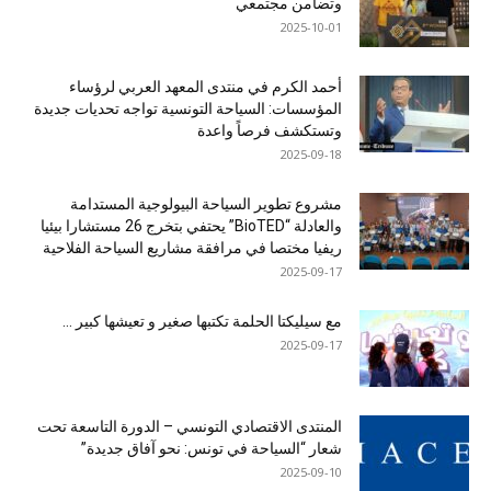
وتضامن مجتمعي
2025-10-01
أحمد الكرم في منتدى المعهد العربي لرؤساء
المؤسسات: السياحة التونسية تواجه تحديات جديدة
وتستكشف فرصاً واعدة
2025-09-18
مشروع تطوير السياحة البيولوجية المستدامة
والعادلة “BioTED” يحتفي بتخرج 26 مستشارا بيئيا
ريفيا مختصا في مرافقة مشاريع السياحة الفلاحية
2025-09-17
مع سيليكتا الحلمة تكتبها صغير و تعيشها كبير …
2025-09-17
المنتدى الاقتصادي التونسي – الدورة التاسعة تحت
شعار “السياحة في تونس: نحو آفاق جديدة”
2025-09-10