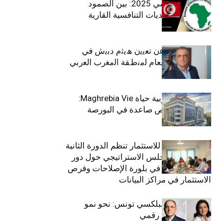
الاقتصاد التونسي 2025: بين الصمود
الاجتماعي وتحديات التنافسية القارية
ﺗﯾﺗرا ﺑﺎك ﺗﻌﻠن ﻋن ﺗﻌﯾﯾن ھﯾﺛم دﺑﯾش ﻓﻲ
ﻣﻧﺻب اﻟﻣدﯾر اﻟﻌﺎم ﻟﻣﻧطﻘﺔ اﻟﻣﻐرب اﻟﻌرﺑﻲ
وﻏرب أﻓرﯾﻘﯾﺎ
التأمينات المغربية حياة Maghrebia Vie:
فاعل رائد بفرص صاعدة في البورصة
(+34.8%)
الهيئة التونسية للاستثمار تنظم الدورة الثانية
والعشرين للمجلس الاستراتيجي حول دور
القطاع الخاص في بلورة الإصلاحات وفرص
الاستثمار في مراكز البيانات
قيادة مزدوجة لبلكسي تونس: نحو نمو
متسارع وتحول رقمي