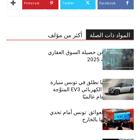
Pinterest
Twitter
Facebook
المواد ذات الصلة
أكثر من مؤلف
مبوب تكشف عن حصيلة السوق العقاري
في تونس لسنة 2025
سيتي كارز – كيا تطلق في تونس سيارة
الـدفع الرباعي الكهربائي EV3 المتوَّجة
بلقب سيارة العام عالميًا
بين الطموح والعوائق: تونس أمام تحدي
استعادة كفاءاتها بالخارج