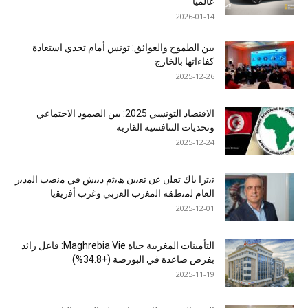
عالميًا
2026-01-14
بين الطموح والعوائق: تونس أمام تحدي استعادة
كفاءاتها بالخارج
2025-12-26
الاقتصاد التونسي 2025: بين الصمود الاجتماعي
وتحديات التنافسية القارية
2025-12-24
ﺗﯾﺗرا ﺑﺎك ﺗﻌﻠن ﻋن ﺗﻌﯾﯾن ھﯾﺛم دﺑﯾش ﻓﻲ ﻣﻧﺻب اﻟﻣدﯾر
اﻟﻌﺎم ﻟﻣﻧطﻘﺔ اﻟﻣﻐرب اﻟﻌرﺑﻲ وﻏرب أﻓرﯾﻘﯾﺎ
2025-12-01
التأمينات المغربية حياة Maghrebia Vie: فاعل رائد
بفرص صاعدة في البورصة (+34.8%)
2025-11-19