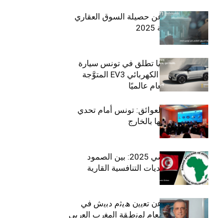
مبوب تكشف عن حصيلة السوق العقاري
في تونس لسنة 2025
سيتي كارز – كيا تطلق في تونس سيارة
الـدفع الرباعي الكهربائي EV3 المتوَّجة
بلقب سيارة العام عالميًا
بين الطموح والعوائق: تونس أمام تحدي
استعادة كفاءاتها بالخارج
الاقتصاد التونسي 2025: بين الصمود
الاجتماعي وتحديات التنافسية القارية
ﺗﯾﺗرا ﺑﺎك ﺗﻌﻠن ﻋن ﺗﻌﯾﯾن ھﯾﺛم دﺑﯾش ﻓﻲ
ﻣﻧﺻب اﻟﻣدﯾر اﻟﻌﺎم ﻟﻣﻧطﻘﺔ اﻟﻣﻐرب اﻟﻌرﺑﻲ