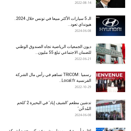
2022-08-14
الـ 5 سيارات الأكثر مبيعا في تونس خلال 2024..
هيونداي تعود...
2024-06-08
ديون الجمعيات الرياضية تجاه الصندوق الوطني
للضمان الاجتماعي تبلغ 55 مليون...
2022-06-21
رسميا : TRICOM تساهم في رأس مال الشركة
الفرنسية Local.fr...
2022-10-29
تدشين مطعم ‘الشيف إياد’ في البحيرة 2 ‘للحم
المُدخّن’
2024-06-08
إقامة أميرة في بومهل مشروع سكني جديد لشركة