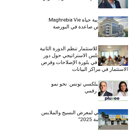
وﻏرب أﻓرﯾﻘﯾﺎ
التأمينات المغربية حياة Maghrebia Vie:
فاعل رائد بفرص صاعدة في البورصة
(+34.8%)
الهيئة التونسية للاستثمار تنظم الدورة الثانية
والعشرين للمجلس الاستراتيجي حول دور
القطاع الخاص في بلورة الإصلاحات وفرص
الاستثمار في مراكز البيانات
قيادة مزدوجة لبلكسي تونس: نحو نمو
متسارع وتحول رقمي
الافتتاح الرسمي لمعرض النسيج والملابس
“إنترتكس سوسة 2025”