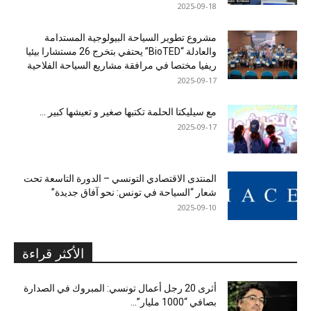
2025-09-18
مشروع تطوير السياحة البيولوجية المستدامة
والعادلة “BioTED” يحتفي بتخرج 26 مستشارا بيئيا
ريفيا مختصا في مرافقة مشاريع السياحة الفلاحية
2025-09-17
مع سيليكتا الحلمة تكتبها صغير و تعيشها كبير …
2025-09-17
المنتدى الاقتصادي التونسي – الدورة التاسعة تحت
شعار “السياحة في تونس: نحو آفاق جديدة”
2025-09-10
الأكثر قراءة
أثرى 20 رجل أعمال تونسي: المبروك في الصدارة
بصافي “1000 مليار”...