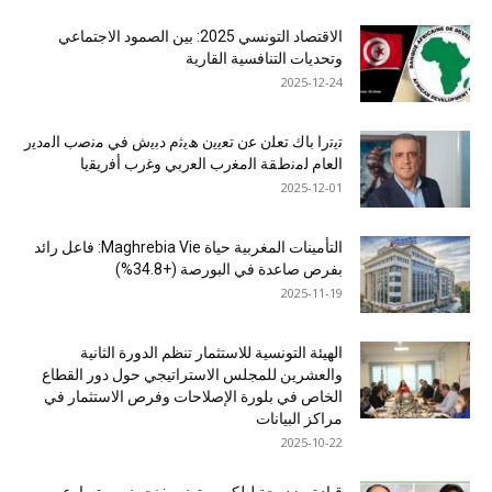
الاقتصاد التونسي 2025: بين الصمود الاجتماعي
وتحديات التنافسية القارية
2025-12-24
ﺗﯾﺗرا ﺑﺎك ﺗﻌﻠن ﻋن ﺗﻌﯾﯾن ھﯾﺛم دﺑﯾش ﻓﻲ ﻣﻧﺻب اﻟﻣدﯾر
اﻟﻌﺎم ﻟﻣﻧطﻘﺔ اﻟﻣﻐرب اﻟﻌرﺑﻲ وﻏرب أﻓرﯾﻘﯾﺎ
2025-12-01
التأمينات المغربية حياة Maghrebia Vie: فاعل رائد
بفرص صاعدة في البورصة (+34.8%)
2025-11-19
الهيئة التونسية للاستثمار تنظم الدورة الثانية
والعشرين للمجلس الاستراتيجي حول دور القطاع
الخاص في بلورة الإصلاحات وفرص الاستثمار في
مراكز البيانات
2025-10-22
قيادة مزدوجة لبلكسي تونس: نحو نمو متسارع