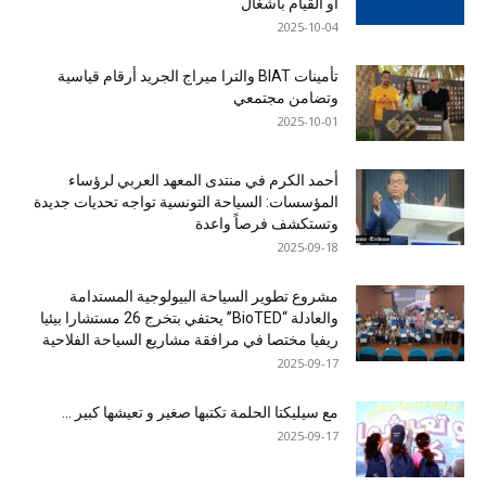
أو القيام بأشغال
2025-10-04
تأمينات BIAT والترا ميراج الجريد أرقام قياسية
وتضامن مجتمعي
2025-10-01
أحمد الكرم في منتدى المعهد العربي لرؤساء
المؤسسات: السياحة التونسية تواجه تحديات جديدة
وتستكشف فرصاً واعدة
2025-09-18
مشروع تطوير السياحة البيولوجية المستدامة
والعادلة “BioTED” يحتفي بتخرج 26 مستشارا بيئيا
ريفيا مختصا في مرافقة مشاريع السياحة الفلاحية
2025-09-17
مع سيليكتا الحلمة تكتبها صغير و تعيشها كبير …
2025-09-17