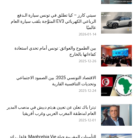
سيتي كارز – كيا تطلق في تونس سيارة الـدفع
الرباعي الكهربائي EV3 المتوَّجة بلقب سيارة العام
عالميًا
2026-01-14
بين الطموح والعوائق: تونس أمام تحدي استعادة
كفاءاتها بالخارج
2025-12-26
الاقتصاد التونسي 2025: بين الصمود الاجتماعي
وتحديات التنافسية القارية
2025-12-24
ﺗﯾﺗرا ﺑﺎك ﺗﻌﻠن ﻋن ﺗﻌﯾﯾن ھﯾﺛم دﺑﯾش ﻓﻲ ﻣﻧﺻب اﻟﻣدﯾر
اﻟﻌﺎم ﻟﻣﻧطﻘﺔ اﻟﻣﻐرب اﻟﻌرﺑﻲ وﻏرب أﻓرﯾﻘﯾﺎ
2025-12-01
التأمينات المغربية حياة Maghrebia Vie: فاعل رائد