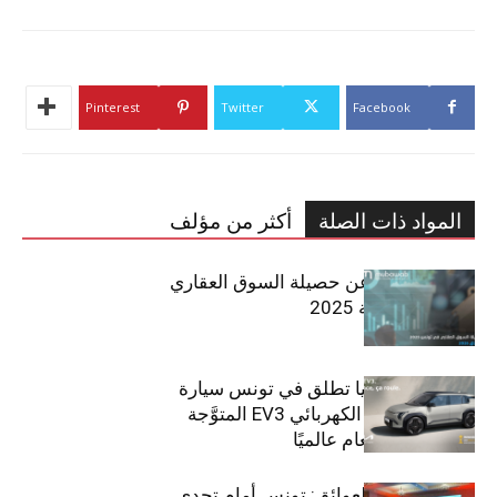
Pinterest
Twitter
Facebook
المواد ذات الصلة
أكثر من مؤلف
مبوب تكشف عن حصيلة السوق العقاري
في تونس لسنة 2025
سيتي كارز – كيا تطلق في تونس سيارة
الـدفع الرباعي الكهربائي EV3 المتوَّجة
بلقب سيارة العام عالميًا
بين الطموح والعوائق: تونس أمام تحدي