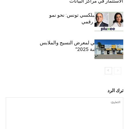
الاستثمار في مراكز البيانات
قيادة مزدوجة لبلكسي تونس: نحو نمو
متسارع وتحول رقمي
الافتتاح الرسمي لمعرض النسيج والملابس
“إنترتكس سوسة 2025”
ترك الرد