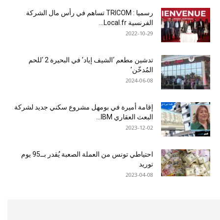
رسميا : TRICOM تساهم في رأس مال الشركة
الفرنسية Local.fr...
2022-10-29
تدشين مطعم ‘الشيف إياد’ في البحيرة 2 ‘للحم
المُدخّن’
2024-06-08
إقامة أميرة في بومهل مشروع سكني جديد لشركة
البعث العقاري IBM...
2023-12-02
احتياطي تونس من العملة الصعبة يُقدر بــ95 يوم
توريد
2023-04-08