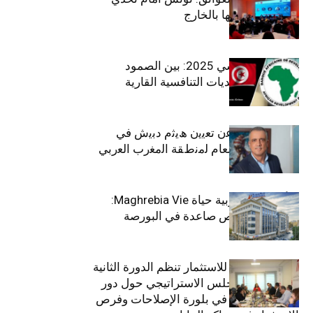
استعادة كفاءاتها بالخارج
الاقتصاد التونسي 2025: بين الصمود
الاجتماعي وتحديات التنافسية القارية
ﺗﯾﺗرا ﺑﺎك ﺗﻌﻠن ﻋن ﺗﻌﯾﯾن ھﯾﺛم دﺑﯾش ﻓﻲ
ﻣﻧﺻب اﻟﻣدﯾر اﻟﻌﺎم ﻟﻣﻧطﻘﺔ اﻟﻣﻐرب اﻟﻌرﺑﻲ
وﻏرب أﻓرﯾﻘﯾﺎ
التأمينات المغربية حياة Maghrebia Vie:
فاعل رائد بفرص صاعدة في البورصة
(+34.8%)
الهيئة التونسية للاستثمار تنظم الدورة الثانية
والعشرين للمجلس الاستراتيجي حول دور
القطاع الخاص في بلورة الإصلاحات وفرص