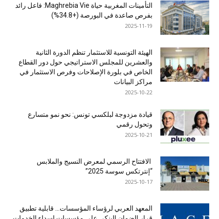
التأمينات المغربية حياة Maghrebia Vie: فاعل رائد
بفرص صاعدة في البورصة (+34.8%)
2025-11-19
الهيئة التونسية للاستثمار تنظم الدورة الثانية
والعشرين للمجلس الاستراتيجي حول دور القطاع
الخاص في بلورة الإصلاحات وفرص الاستثمار في
مراكز البيانات
2025-10-22
قيادة مزدوجة لبلكسي تونس: نحو نمو متسارع
وتحول رقمي
2025-10-21
الافتتاح الرسمي لمعرض النسيج والملابس
“إنترتكس سوسة 2025”
2025-10-17
المعهد العربي لرؤساء المؤسسات… قابلية تطبيق
قرار الضمان البنكي على مؤسسات إسداء الخدمات