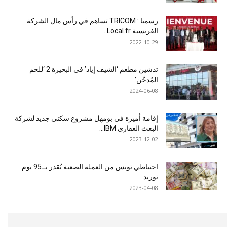
رسميا : TRICOM تساهم في رأس مال الشركة
الفرنسية Local.fr...
2022-10-29
تدشين مطعم ‘الشيف إياد’ في البحيرة 2 ‘للحم
المُدخّن’
2024-06-08
إقامة أميرة في بومهل مشروع سكني جديد لشركة
البعث العقاري IBM...
2023-12-02
احتياطي تونس من العملة الصعبة يُقدر بــ95 يوم
توريد
2023-04-08