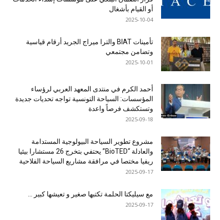
أو القيام بأشغال
2025-10-04
تأمينات BIAT والترا ميراج الجريد أرقام قياسية
وتضامن مجتمعي
2025-10-01
أحمد الكرم في منتدى المعهد العربي لرؤساء
المؤسسات: السياحة التونسية تواجه تحديات جديدة
وتستكشف فرصاً واعدة
2025-09-18
مشروع تطوير السياحة البيولوجية المستدامة
والعادلة “BioTED” يحتفي بتخرج 26 مستشارا بيئيا
ريفيا مختصا في مرافقة مشاريع السياحة الفلاحية
2025-09-17
مع سيليكتا الحلمة تكتبها صغير و تعيشها كبير …
2025-09-17