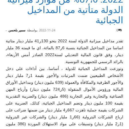
الدولة متأتية من المداخيل
الجبائية
0
2022-11-24
بواسطة
سمير بلحسن
-
تقدر مداخيل ميزانية الدولة لسنة 2022 بنحو 130ر41 مليار دينار متاتية
اساسا من المداخيل الجبائية بنسبة 6ر87 بالمائة، اي ما قيمته 36 مليار
دينار، وفق قانون المالية التعديلي لسنة2022 الصادر أمس الأربعاء،
بالرائد الرسمي للجمهورية التونسية.
وتوزعت المداخيل الجبائية للدولة ، أساسا، بين أداءات على دخل
الأشخاص الطبيعيين ضمت المرتبات والأجور بقيمة 1ر7 مليار دينار
والأجور الظرفية والمكافأة والعمولة (639 مليون دينار) ومداخيل الأوراق
المالية ورؤوس الأموال المنقولة (5ر724 مليون دينار) وأرباح المهن
الصناعية والتجارية وغير التجارية (486 مليون دينار) والضريبة التقديرية
بقيمة 100 مليون دينار وتضم المداخيل الجبائية، كذلك، الضريبة على
الشركات بقيمة جملية ناهزت 667ر4 مليار دينار من ضمنها ضرائب على
ارباح الشركات البترولية (66ر1 مليار دينار) والشركات غير البترولية
(1ر2 مليار دينار) وتسبقات على مواد الاستهلاك الموردة (386 مليون