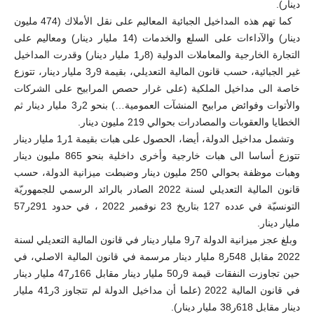
دينار).
كما تهم هذه المداخيل الجبائية المعاليم على نقل الأملاك (474 مليون
دينار) والآداءات على السلع والخدمات (14 مليار دينار) ومعاليم على
التجارة الخارجية والمعاملات الدولية (8ر1 مليار دينار) وقدرت المداخيل
غير الجبائية، حسب قانون المالية التعديلي، بقيمة 9ر3 مليار دينار، تتوزع
خاصة الى مداخيل الملكية (على غرار حصص المرابيح على الشركات
والأتوات وفوائض مرابيح المنشآت العمومية…) بنحو 2ر3 مليار دينار ثم
الخطايا والعقوبات والمصادرات بحوالي 219 مليون دينار.
وتشمل مداخيل الدولة، أيضا، الحصول على هبات بقيمة 1ر1 مليار دينار
تتوزع أساسا الى هبات خارجية وأخرى داخلية بنحو 865 مليون دينار
وهبات موظفة بحوالي 250 مليون دينار وضبطت ميزانية الدولة، حسب
قانون المالية التعديلي لسنة 2022 الصادر بالرائد الرسمي للجمهوريّة
التونسيّة في عدده 127 بتاريخ 23 نوفمبر 2022 ، في حدود 291ر57
مليار دينار.
وبلغ عجز ميزانية الدولة 7ر9 مليار دينار في قانون المالية التعديلي لسنة
2022 مقابل 548ر8 مليار دينار مرسمة في قانون المالية الاصلي، في
حين تجاوزت النفقات قيمة 9ر50 مليار دينار مقابل 166ر47 مليار دينار
في قانون المالية 2022 (علما أن مداخيل الدولة لم تتجاوز 3ر41 مليار
دينار مقابل 618ر38 مليار دينار).