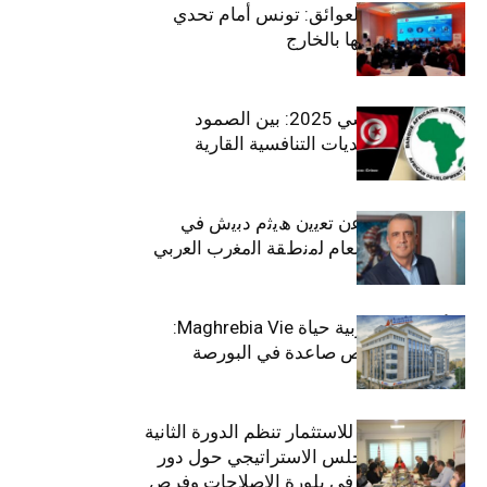
بين الطموح والعوائق: تونس أمام تحدي
استعادة كفاءاتها بالخارج
الاقتصاد التونسي 2025: بين الصمود
الاجتماعي وتحديات التنافسية القارية
ﺗﯾﺗرا ﺑﺎك ﺗﻌﻠن ﻋن ﺗﻌﯾﯾن ھﯾﺛم دﺑﯾش ﻓﻲ
ﻣﻧﺻب اﻟﻣدﯾر اﻟﻌﺎم ﻟﻣﻧطﻘﺔ اﻟﻣﻐرب اﻟﻌرﺑﻲ
وﻏرب أﻓرﯾﻘﯾﺎ
التأمينات المغربية حياة Maghrebia Vie:
فاعل رائد بفرص صاعدة في البورصة
(+34.8%)
الهيئة التونسية للاستثمار تنظم الدورة الثانية
والعشرين للمجلس الاستراتيجي حول دور
القطاع الخاص في بلورة الإصلاحات وفرص