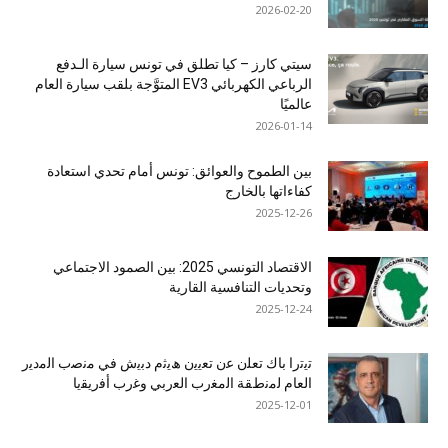
2026-02-20
سيتي كارز – كيا تطلق في تونس سيارة الـدفع
الرباعي الكهربائي EV3 المتوَّجة بلقب سيارة العام
عالميًا
2026-01-14
بين الطموح والعوائق: تونس أمام تحدي استعادة
كفاءاتها بالخارج
2025-12-26
الاقتصاد التونسي 2025: بين الصمود الاجتماعي
وتحديات التنافسية القارية
2025-12-24
ﺗﯾﺗرا ﺑﺎك ﺗﻌﻠن ﻋن ﺗﻌﯾﯾن ھﯾﺛم دﺑﯾش ﻓﻲ ﻣﻧﺻب اﻟﻣدﯾر
اﻟﻌﺎم ﻟﻣﻧطﻘﺔ اﻟﻣﻐرب اﻟﻌرﺑﻲ وﻏرب أﻓرﯾﻘﯾﺎ
2025-12-01