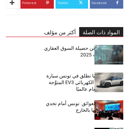
Pinterest
Twitter
Facebook
المواد ذات الصلة
أكثر من مؤلف
مبوب تكشف عن حصيلة السوق العقاري
في تونس لسنة 2025
سيتي كارز – كيا تطلق في تونس سيارة
الـدفع الرباعي الكهربائي EV3 المتوَّجة
بلقب سيارة العام عالميًا
بين الطموح والعوائق: تونس أمام تحدي
استعادة كفاءاتها بالخارج