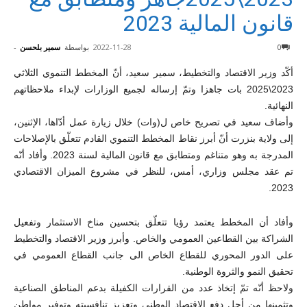
قانون المالية 2023
0
2022-11-28
بواسطة
سمير بلحسن
-
أكّد وزير الاقتصاد والتخطيط، سمير سعيد، أنّ المخطط التنموي الثلاثي
2023\2025 بات جاهزا وتمّ إرساله لجميع الوزارات لإبداء ملاحظاتهم
النهائية.
وأضاف سعيد في تصريح خاص ل(وات) خلال زيارة عمل أدّاها، الإثنين،
إلى ولاية بنزرت أنّ أبرز نقاط المخطط التنموي القادم تتعلّق بالإصلاحات
المدرجة به وهو متناغم ومتطابق مع قانون المالية لسنة 2023. وأفاد أنّه
تم عقد مجلس وزاري، أمس، للنظر في مشروع الميزان الاقتصادي
2023.
وأفاد أن المخطط يعتمد رؤيا تتعلّق بتحسين مناخ الاستثمار وتفعيل
الشراكة بين القطاعين العمومي والخاص. وأبرز وزير الاقتصاد والتخطيط
على الدور المحوري للقطاع الخاص الى جانب القطاع العمومي في
تحقيق النمو والثروة الوطنية.
ولاحظ أنّه تمّ إتخاذ عدد من القرارات الكفيلة بدعم المناطق الصناعية
وتثمينها من أجل دفع الاقتصاد الوطني وتعزيز تنافسيته وتوفير مواطن