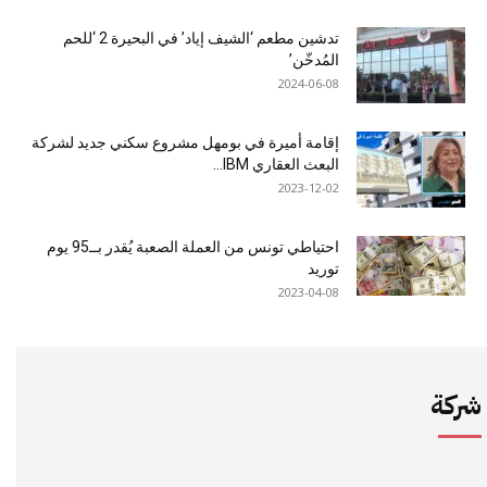
تدشين مطعم ‘الشيف إياد’ في البحيرة 2 ‘للحم
المُدخّن’
2024-06-08
إقامة أميرة في بومهل مشروع سكني جديد لشركة
البعث العقاري IBM...
2023-12-02
احتياطي تونس من العملة الصعبة يُقدر بــ95 يوم
توريد
2023-04-08
شركة