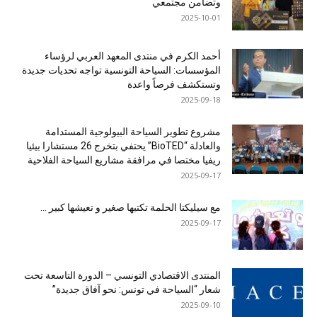
وتضامن مجتمعي
2025-10-01
أحمد الكرم في منتدى المعهد العربي لرؤساء
المؤسسات: السياحة التونسية تواجه تحديات جديدة
وتستكشف فرصاً واعدة
2025-09-18
مشروع تطوير السياحة البيولوجية المستدامة
والعادلة “BioTED” يحتفي بتخرج 26 مستشارا بيئيا
ريفيا مختصا في مرافقة مشاريع السياحة الفلاحية
2025-09-17
مع سيليكتا الحلمة تكتبها صغير و تعيشها كبير …
2025-09-17
المنتدى الاقتصادي التونسي – الدورة التاسعة تحت
شعار “السياحة في تونس: نحو آفاق جديدة”
2025-09-10