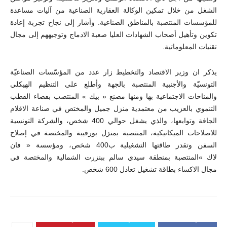
الشغل من خلال تمكين الوكالة العقارية الصناعية من آليات مساعدة
للمؤسسات المنتصبة بالمناطق الصناعية. وأشار إلى نجاح تجربة إعادة
تكوين وتأهيل أصحاب الشهادات العليا صعبة الادماج وتوجيههم إلى مجال
تقنيات المعلوماتية.
يذكر ان وزير الاقتصاد والتخطيط زار عدد من المؤسّسات الصناعيّة
التونسيّة والأجنبية المنتصبة بالجهة وأطلع على التنظيم الهيكلي
والمناخات الاجتماعية بها ومنها مصنع « بيك » المنتصب بفضاء القطب
التنموي بالعزيب من معتمدية منزل جميل والمختص في صناعة الاقلام
الجافة وتوابعها، والذي يشغل حوالي 400 شخص، والشركة التونسية
للاصلاحات الميكانيكية، المنتصبة بمنزل بورقيبة والمختصة في إصلاح
السفن وتقدر طاقتها التشغيلية ب400 شخص، ومؤسسة « فان
لاك »المنتصبة بمنطقة سيدي سالم ببنزرت الشمالية والمختصة في
مجال الاكساء بطاقة تشغيل تعادل 600 شخص.