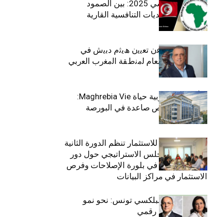
الاقتصاد التونسي 2025: بين الصمود
الاجتماعي وتحديات التنافسية القارية
ﺗﯾﺗرا ﺑﺎك ﺗﻌﻠن ﻋن ﺗﻌﯾﯾن ھﯾﺛم دﺑﯾش ﻓﻲ
ﻣﻧﺻب اﻟﻣدﯾر اﻟﻌﺎم ﻟﻣﻧطﻘﺔ اﻟﻣﻐرب اﻟﻌرﺑﻲ
وﻏرب أﻓرﯾﻘﯾﺎ
التأمينات المغربية حياة Maghrebia Vie:
فاعل رائد بفرص صاعدة في البورصة
(+34.8%)
الهيئة التونسية للاستثمار تنظم الدورة الثانية
والعشرين للمجلس الاستراتيجي حول دور
القطاع الخاص في بلورة الإصلاحات وفرص
الاستثمار في مراكز البيانات
قيادة مزدوجة لبلكسي تونس: نحو نمو
متسارع وتحول رقمي