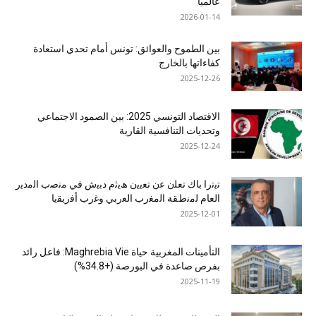
عالميًا
2026-01-14
بين الطموح والعوائق: تونس أمام تحدي استعادة
كفاءاتها بالخارج
2025-12-26
الاقتصاد التونسي 2025: بين الصمود الاجتماعي
وتحديات التنافسية القارية
2025-12-24
ﺗﯾﺗرا ﺑﺎك ﺗﻌﻠن ﻋن ﺗﻌﯾﯾن ھﯾﺛم دﺑﯾش ﻓﻲ ﻣﻧﺻب اﻟﻣدﯾر
اﻟﻌﺎم ﻟﻣﻧطﻘﺔ اﻟﻣﻐرب اﻟﻌرﺑﻲ وﻏرب أﻓرﯾﻘﯾﺎ
2025-12-01
التأمينات المغربية حياة Maghrebia Vie: فاعل رائد
بفرص صاعدة في البورصة (+34.8%)
2025-11-19