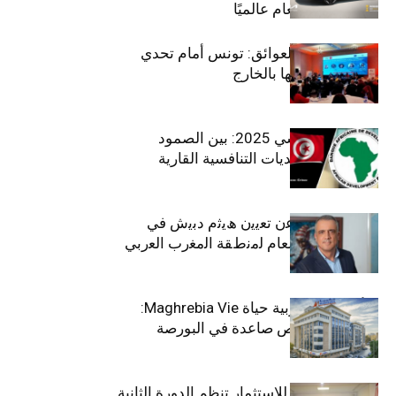
بلقب سيارة العام عالميًا
بين الطموح والعوائق: تونس أمام تحدي
استعادة كفاءاتها بالخارج
الاقتصاد التونسي 2025: بين الصمود
الاجتماعي وتحديات التنافسية القارية
ﺗﯾﺗرا ﺑﺎك ﺗﻌﻠن ﻋن ﺗﻌﯾﯾن ھﯾﺛم دﺑﯾش ﻓﻲ
ﻣﻧﺻب اﻟﻣدﯾر اﻟﻌﺎم ﻟﻣﻧطﻘﺔ اﻟﻣﻐرب اﻟﻌرﺑﻲ
وﻏرب أﻓرﯾﻘﯾﺎ
التأمينات المغربية حياة Maghrebia Vie:
فاعل رائد بفرص صاعدة في البورصة
(+34.8%)
الهيئة التونسية للاستثمار تنظم الدورة الثانية