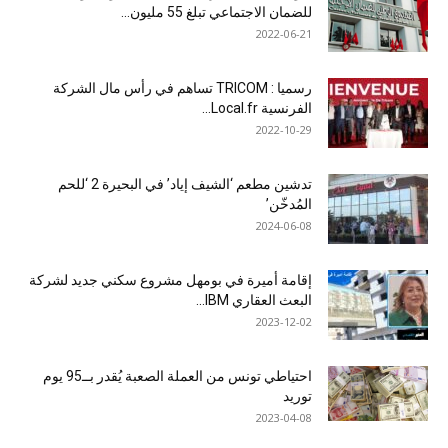
للضمان الاجتماعي تبلغ 55 مليون...
2022-06-21
رسميا : TRICOM تساهم في رأس مال الشركة
الفرنسية Local.fr...
2022-10-29
تدشين مطعم ‘الشيف إياد’ في البحيرة 2 ‘للحم
المُدخّن’
2024-06-08
إقامة أميرة في بومهل مشروع سكني جديد لشركة
البعث العقاري IBM...
2023-12-02
احتياطي تونس من العملة الصعبة يُقدر بــ95 يوم
توريد
2023-04-08