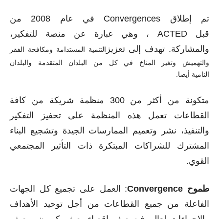
تم إطلاق
Convergences
في عام 2008 من
قبل
ACTED
، وهي عبارة عن منصة للتفكير،
والمشاركة. تهدف إلى تعزيز
التنمية المستدامة
ومكافحة الفقر
والتهميش وتغير المناخ في كل من البلدان المتقدمة والبلدان
النامية
أيضا.
متكونة من أكثر من 300 منظمة شريكة من
كافة
القطاعات تعمل هذه المنظمة على تحفيز التفكير
والتنفيذ، نشر وتعميم الممارسات الجيدة وتشجيع البناء
المشترك للشراكات
المبتكرة ذات التأثير المجتمعي
القوي.
طموح
Convergence
: العمل على تجميع كل الجهات
الفاعلة من جميع القطاعات
من أجل توحيد الأهداف
والإجراءات لعالم فيه صفر إقصاء، صفر كربون، وصفر