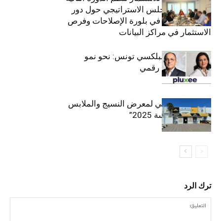
والعشرين للمجلس الاستراتيجي حول دور
القطاع الخاص في بلورة الإصلاحات وفرص
الاستثمار في مراكز البيانات
قيادة مزدوجة لبلكسي تونس: نحو نمو
متسارع وتحول رقمي
الافتتاح الرسمي لمعرض النسيج والملابس
“إنترتكس سوسة 2025”
ترك الرد