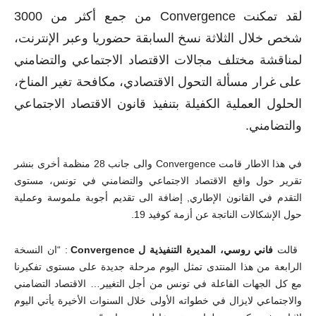
لقد تمكنت
Convergence
من جمع أكثر من 3000
شخص خلال الثلاثة نسخ السابقة
حضوريا وعبر الإنترنت،
لمناقشة مختلف مجالات
الاقتصاد الاجتماعي والتضامني
على غرار مسألة
التحول الاقتصادي، مكافحة تغير المناخ،
الحلول
العملية الكفيلة بتنفيذ قانون الاقتصاد الاجتماعي
والتضامني.
في هذا الاطار قامت
Convergence
والى جانب 28 منظمة أخرى بنشر
تقرير حول واقع الاقتصاد الاجتماعي والتضامني في تونس، مستوى
التقدم في القانون الإطاري, إضافة الى تقديم أجوبة ملموسة وعملية
حول الإشكالات الناتجة عن أزمة كوفيد 19.
قالت
فاني روسي، المديرة التنفيذية ل
Convergence
: “ان النسخة
الرابعة من هذا المنتدى تمثل اليوم مرحلة جديدة على مستوى تفكيرنا
مع كل الجهات الفاعلة في تونس من أجل التغيير… الاقتصاد التضامني
والاجتماعي لايزال في خطواته الأولى خلال السنوات الأخيرة يأتي
اليوم