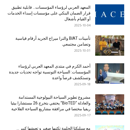
المعهد العربي لرؤساء المؤسسات… قابلية تطبيق
قرار الضمان البنكي على مؤسسات إسداء الخدمات
أو القيام بأشغال
2025-10-04
تأمينات BIAT والترا ميراج الجريد أرقام قياسية
وتضامن مجتمعي
2025-10-01
أحمد الكرم في منتدى المعهد العربي لرؤساء
المؤسسات: السياحة التونسية تواجه تحديات جديدة
وتستكشف فرصاً واعدة
2025-09-18
مشروع تطوير السياحة البيولوجية المستدامة
والعادلة “BioTED” يحتفي بتخرج 26 مستشارا بيئيا
ريفيا مختصا في مرافقة مشاريع السياحة الفلاحية
2025-09-17
مع سيليكتا الحلمة تكتبها صغير و تعيشها كبير …