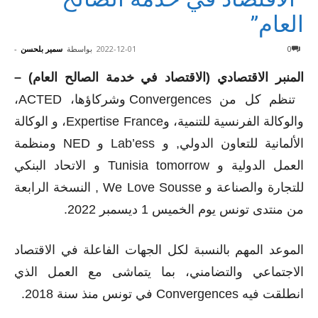
العام”
0
2022-12-01
بواسطة
سمير بلحسن
-
المنبر الاقتصادي (الاقتصاد في خدمة الصالح العام) –
تنظم كل من
Convergences
وشركاؤها،
ACTED
،
والوكالة الفرنسية للتنمية، و
Expertise France
، و الوكالة
الألمانية للتعاون الدولي, و
Lab’ess
و
NED
ومنظمة
العمل الدولية و
Tunisia tomorrow
و
الاتحاد البنكي
للتجارة والصناعة
و
We Love Sousse
, النسخة الرابعة
من منتدى تونس يوم الخميس 1 ديسمبر 2022.
الموعد المهم بالنسبة لكل الجهات الفاعلة في الاقتصاد
الاجتماعي والتضامني، بما يتماشى مع
العمل الذي
انطلقت فيه
Convergences
في تونس منذ سنة 2018.