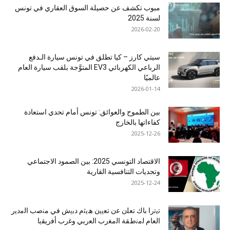
مبوب تكشف عن حصيلة السوق العقاري في تونس
لسنة 2025
2026-02-20
سيتي كارز – كيا تطلق في تونس سيارة الـدفع
الرباعي الكهربائي EV3 المتوَّجة بلقب سيارة العام
عالميًا
2026-01-14
بين الطموح والعوائق: تونس أمام تحدي استعادة
كفاءاتها بالخارج
2025-12-26
الاقتصاد التونسي 2025: بين الصمود الاجتماعي
وتحديات التنافسية القارية
2025-12-24
ﺗﯾﺗرا ﺑﺎك ﺗﻌﻠن ﻋن ﺗﻌﯾﯾن ھﯾﺛم دﺑﯾش ﻓﻲ ﻣﻧﺻب اﻟﻣدﯾر
اﻟﻌﺎم ﻟﻣﻧطﻘﺔ اﻟﻣﻐرب اﻟﻌرﺑﻲ وﻏرب أﻓرﯾﻘﯾﺎ