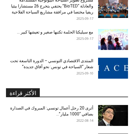
مشروع تطوير السياحة البيولوجية المستدامة
والعادلة “BioTED” يحتفي بتخرج 26 مستشارا بيئيا
ريفيا مختصا في مرافقة مشاريع السياحة الفلاحية
2025-09-17
مع سيليكتا الحلمة تكتبها صغير و تعيشها كبير …
2025-09-17
المنتدى الاقتصادي التونسي – الدورة التاسعة تحت
شعار “السياحة في تونس: نحو آفاق جديدة”
2025-09-10
الأكثر قراءة
أثرى 20 رجل أعمال تونسي: المبروك في الصدارة
بصافي “1000 مليار”...
2022-08-14