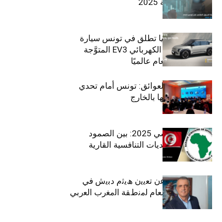
في تونس لسنة 2025
سيتي كارز – كيا تطلق في تونس سيارة
الـدفع الرباعي الكهربائي EV3 المتوَّجة
بلقب سيارة العام عالميًا
بين الطموح والعوائق: تونس أمام تحدي
استعادة كفاءاتها بالخارج
الاقتصاد التونسي 2025: بين الصمود
الاجتماعي وتحديات التنافسية القارية
ﺗﯾﺗرا ﺑﺎك ﺗﻌﻠن ﻋن ﺗﻌﯾﯾن ھﯾﺛم دﺑﯾش ﻓﻲ
ﻣﻧﺻب اﻟﻣدﯾر اﻟﻌﺎم ﻟﻣﻧطﻘﺔ اﻟﻣﻐرب اﻟﻌرﺑﻲ
وﻏرب أﻓرﯾﻘﯾﺎ