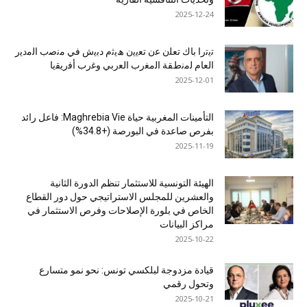
2025-12-24
ﺗﯾﺗرا ﺑﺎك ﺗﻌﻠن ﻋن ﺗﻌﯾﯾن ھﯾﺛم دﺑﯾش ﻓﻲ ﻣﻧﺻب اﻟﻣدﯾر
اﻟﻌﺎم ﻟﻣﻧطﻘﺔ اﻟﻣﻐرب اﻟﻌرﺑﻲ وﻏرب أﻓرﯾﻘﯾﺎ
2025-12-01
التأمينات المغربية حياة Maghrebia Vie: فاعل رائد
بفرص صاعدة في البورصة (+34.8%)
2025-11-19
الهيئة التونسية للاستثمار تنظم الدورة الثانية
والعشرين للمجلس الاستراتيجي حول دور القطاع
الخاص في بلورة الإصلاحات وفرص الاستثمار في
مراكز البيانات
2025-10-22
قيادة مزدوجة لبلكسي تونس: نحو نمو متسارع
وتحول رقمي
2025-10-21