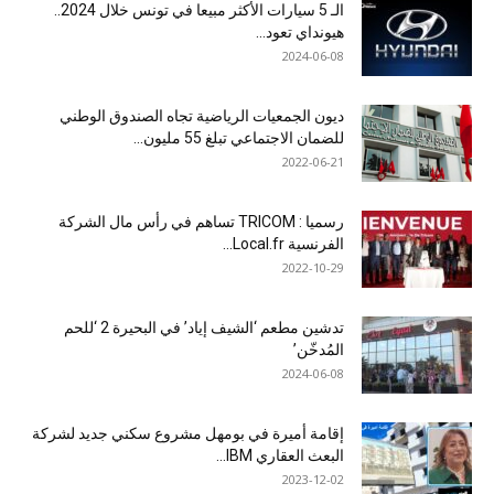
الـ 5 سيارات الأكثر مبيعا في تونس خلال 2024..
هيونداي تعود...
2024-06-08
ديون الجمعيات الرياضية تجاه الصندوق الوطني
للضمان الاجتماعي تبلغ 55 مليون...
2022-06-21
رسميا : TRICOM تساهم في رأس مال الشركة
الفرنسية Local.fr...
2022-10-29
تدشين مطعم ‘الشيف إياد’ في البحيرة 2 ‘للحم
المُدخّن’
2024-06-08
إقامة أميرة في بومهل مشروع سكني جديد لشركة
البعث العقاري IBM...
2023-12-02