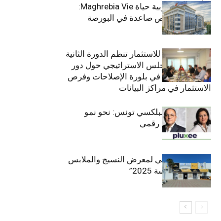
التأمينات المغربية حياة Maghrebia Vie:
فاعل رائد بفرص صاعدة في البورصة
(+34.8%)
الهيئة التونسية للاستثمار تنظم الدورة الثانية
والعشرين للمجلس الاستراتيجي حول دور
القطاع الخاص في بلورة الإصلاحات وفرص
الاستثمار في مراكز البيانات
قيادة مزدوجة لبلكسي تونس: نحو نمو
متسارع وتحول رقمي
الافتتاح الرسمي لمعرض النسيج والملابس
“إنترتكس سوسة 2025”