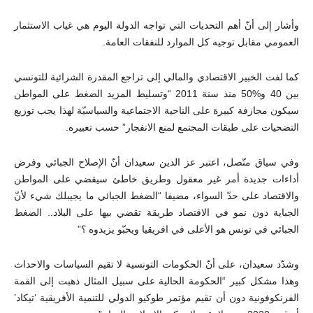
وأشار إلى أنّ أهم التحديات التي تواجه الدولة اليوم هي غياب الاستثمار
العمومي مقابل توجيه كل الموارد للنفقات العامة.
كما لفت الخبير الاقتصادي والمالي إلى تراجع المقدرة الشرائية للتونسي
بين 40 و%50 منذ سنة 2011 “وتسليط المزيد الضغط على المواطن
سيكون مجازفة كبيرة على الناحية الاجتماعية والسياسيّة لهذا يجب توزيع
التضحيات على طبقات المجتمع لمنع الانفجار” حسب تعبيره.
وفي سياق متّصل، اعتبر عز الدين سعيدان أنّ الإصلاح الجبائي وفرض
أداءات جديدة أمر غير معقول وطريق خاطئ سيقضي على المواطن
والاقتصاد على حدّ السواء، مضيفا “الضغط الجبائي ما يجيبلك شيء لأنّ
الجباية دون نمو في الاقتصاد طريقة تقضي بيها على البلاد.. الضغط
الجبائي في تونس هو الأعلى في افريقيا ويحبّو يزيدوه ؟”
وشدّد سعيدان، على أنّ الحكومات التونسية لا تقيم السياسات والاحداث
وهذا مشكل كبير “الحكومة الحالية على سبيل المثال ذهبت إلى القمة
الفرنكوفونية دون أن تقيم مؤتمر طوكيو الدولي للتنمية الأفريقية ‘تيكاد’