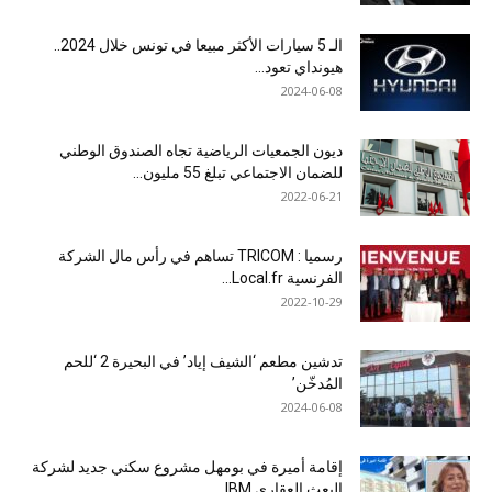
الـ 5 سيارات الأكثر مبيعا في تونس خلال 2024..
هيونداي تعود...
2024-06-08
ديون الجمعيات الرياضية تجاه الصندوق الوطني
للضمان الاجتماعي تبلغ 55 مليون...
2022-06-21
رسميا : TRICOM تساهم في رأس مال الشركة
الفرنسية Local.fr...
2022-10-29
تدشين مطعم ‘الشيف إياد’ في البحيرة 2 ‘للحم
المُدخّن’
2024-06-08
إقامة أميرة في بومهل مشروع سكني جديد لشركة
البعث العقاري IBM...