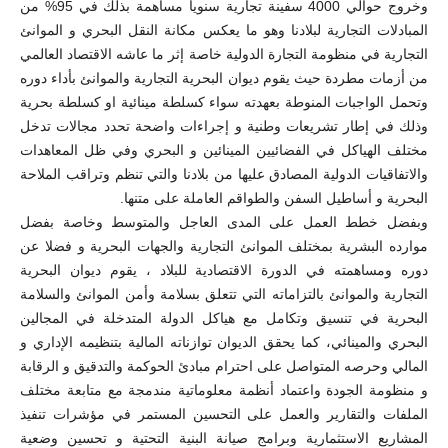
وخروج حوالي 4000 سفينة تجارية سنويا مساهمة بذلك في 95% من
المبادلات التجارية لبلادنا وهو ما يعكس مكانة النقل البحري و الموانئ
التجارية في منظومة التجارة الدولية خاصة إثر ما عاشه الاقتصاد العالمي
من أزمات مطردة حيث يقوم ديوان البحرية التجارية والموانئ بأداء دوره
وتحمل الواجبات المنوطة بعهدته سواء كسلطة مينائية او كسلطة بحرية
وذلك في إطار تشريعات وطنية و إجراءات واضحة تحدد مجالات تدخل
مختلف الهياكل في الفضائيين المينائين و البحري وفي ظل المعاهدات
والاتفاقيات الدولية المصادق عليها من بلادنا والتي تنظم وتراقب الملاحة
البحرية و أساطيل السفن والطواقم العاملة على متنها.
وبفضل خطط العمل على المدى العاجل والمتوسط وخاصة بفضل
موارده البشرية بمختلف الموانئ التجارية والجهات البحرية و فضلا عن
دوره ومساهمته في الدورة الاقتصادية للبلاد ، يقوم ديوان البحرية
التجارية والموانئ بالتزاماته التي تتعلق بسلامة وأمن الموانئ والسلامة
البحرية في تنسيق وتكامل مع هياكل الدولة المتدخلة في المجالين
البحري والمينائي، كما يحقق الديوان توازناته المالية بتنظيمه الإداري و
المالي وحرصه المتواصل على احترام مبادئ الحوكمة والتدقيق و الرقابة
و منظومة الجودة واعتماد أنظمة معلوماتية مندمجة مع متابعة مختلف
الملفات والتقارير والعمل على التحسين المستمر في مؤشرات تنفيذ
المشاريع الاستثمارية وبرامج صيانة البنية التحتية و تحسين وضعية