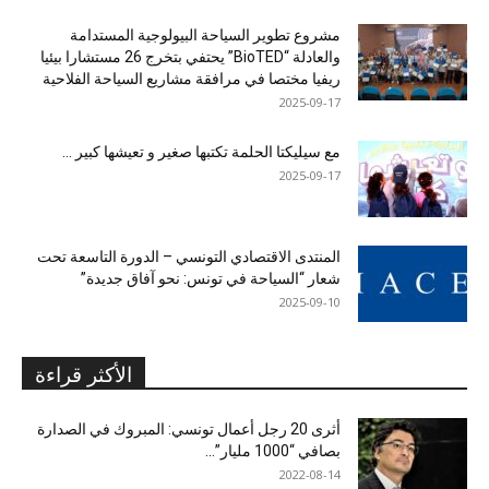
مشروع تطوير السياحة البيولوجية المستدامة
والعادلة “BioTED” يحتفي بتخرج 26 مستشارا بيئيا
ريفيا مختصا في مرافقة مشاريع السياحة الفلاحية
2025-09-17
مع سيليكتا الحلمة تكتبها صغير و تعيشها كبير …
2025-09-17
المنتدى الاقتصادي التونسي – الدورة التاسعة تحت
شعار “السياحة في تونس: نحو آفاق جديدة”
2025-09-10
الأكثر قراءة
أثرى 20 رجل أعمال تونسي: المبروك في الصدارة
بصافي “1000 مليار”...
2022-08-14