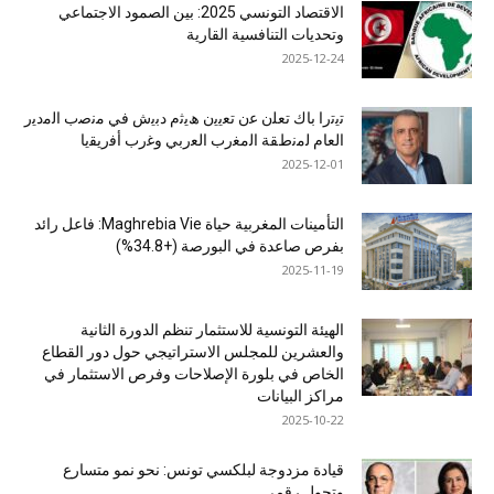
الاقتصاد التونسي 2025: بين الصمود الاجتماعي
وتحديات التنافسية القارية
2025-12-24
ﺗﯾﺗرا ﺑﺎك ﺗﻌﻠن ﻋن ﺗﻌﯾﯾن ھﯾﺛم دﺑﯾش ﻓﻲ ﻣﻧﺻب اﻟﻣدﯾر
اﻟﻌﺎم ﻟﻣﻧطﻘﺔ اﻟﻣﻐرب اﻟﻌرﺑﻲ وﻏرب أﻓرﯾﻘﯾﺎ
2025-12-01
التأمينات المغربية حياة Maghrebia Vie: فاعل رائد
بفرص صاعدة في البورصة (+34.8%)
2025-11-19
الهيئة التونسية للاستثمار تنظم الدورة الثانية
والعشرين للمجلس الاستراتيجي حول دور القطاع
الخاص في بلورة الإصلاحات وفرص الاستثمار في
مراكز البيانات
2025-10-22
قيادة مزدوجة لبلكسي تونس: نحو نمو متسارع
وتحول رقمي