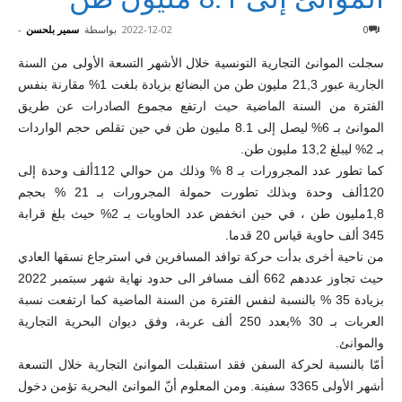
0
2022-12-02
بواسطة
سمير بلحسن
-
سجلت الموانئ التجارية التونسية خلال الأشهر التسعة الأولى من السنة
الجارية عبور 21,3 مليون طن من البضائع بزيادة بلغت 1% مقارنة بنفس
الفترة من السنة الماضية حيث ارتفع مجموع الصادرات عن طريق
الموانئ بـ 6% ليصل إلى 8.1 مليون طن في حين تقلص حجم الواردات
بـ 2% ليبلغ 13,2 مليون طن.
كما تطور عدد المجرورات بـ 8 % وذلك من حوالي 112ألف وحدة إلى
120ألف وحدة وبذلك تطورت حمولة المجرورات بـ 21 % بحجم
1,8مليون طن ، في حين انخفض عدد الحاويات بـ 2% حيث بلغ قرابة
345 ألف حاوية قياس 20 قدما.
من ناحية أخرى بدأت حركة توافد المسافرين في استرجاع نسقها العادي
حيث تجاوز عددهم 662 ألف مسافر الى حدود نهاية شهر سبتمبر 2022
بزيادة 35 % بالنسبة لنفس الفترة من السنة الماضية كما ارتفعت نسبة
العربات بـ 30 %بعدد 250 ألف عربة، وفق ديوان البحرية التجارية
والموانئ.
أمّا بالنسبة لحركة السفن فقد استقبلت الموانئ التجارية خلال التسعة
أشهر الأولى 3365 سفينة. ومن المعلوم أنّ الموانئ البحرية تؤمن دخول