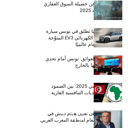
مبوب تكشف عن حصيلة السوق العقاري
في تونس لسنة 2025
سيتي كارز – كيا تطلق في تونس سيارة
الـدفع الرباعي الكهربائي EV3 المتوَّجة
بلقب سيارة العام عالميًا
بين الطموح والعوائق: تونس أمام تحدي
استعادة كفاءاتها بالخارج
الاقتصاد التونسي 2025: بين الصمود
الاجتماعي وتحديات التنافسية القارية
ﺗﯾﺗرا ﺑﺎك ﺗﻌﻠن ﻋن ﺗﻌﯾﯾن ھﯾﺛم دﺑﯾش ﻓﻲ
ﻣﻧﺻب اﻟﻣدﯾر اﻟﻌﺎم ﻟﻣﻧطﻘﺔ اﻟﻣﻐرب اﻟﻌرﺑﻲ
وﻏرب أﻓرﯾﻘﯾﺎ