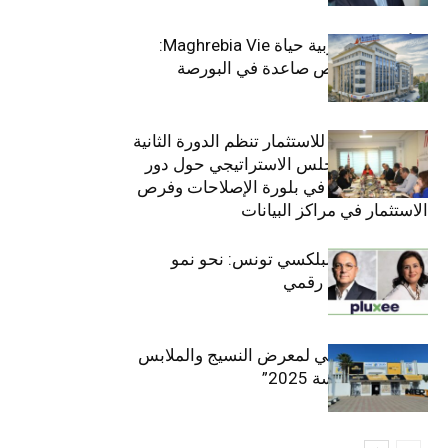
التأمينات المغربية حياة Maghrebia Vie:
فاعل رائد بفرص صاعدة في البورصة
(+34.8%)
الهيئة التونسية للاستثمار تنظم الدورة الثانية
والعشرين للمجلس الاستراتيجي حول دور
القطاع الخاص في بلورة الإصلاحات وفرص
الاستثمار في مراكز البيانات
قيادة مزدوجة لبلكسي تونس: نحو نمو
متسارع وتحول رقمي
الافتتاح الرسمي لمعرض النسيج والملابس
“إنترتكس سوسة 2025”