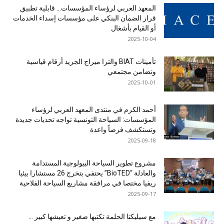
المعهد العربي لرؤساء المؤسسات… قابلية تطبيق
قرار الضمان البنكي على مؤسسات إسداء الخدمات
أو القيام بأشغال
2025-10-04
تأمينات BIAT والترا ميراج الجريد أرقام قياسية
وتضامن مجتمعي
2025-10-01
أحمد الكرم في منتدى المعهد العربي لرؤساء
المؤسسات: السياحة التونسية تواجه تحديات جديدة
وتستكشف فرصاً واعدة
2025-09-18
مشروع تطوير السياحة البيولوجية المستدامة
والعادلة “BioTED” يحتفي بتخرج 26 مستشارا بيئيا
ريفيا مختصا في مرافقة مشاريع السياحة الفلاحية
2025-09-17
مع سيليكتا الحلمة تكتبها صغير و تعيشها كبير …