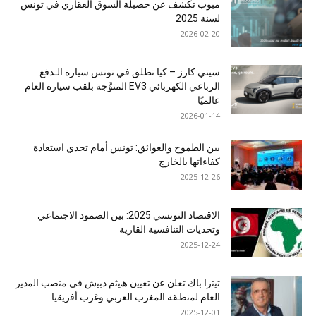
مبوب تكشف عن حصيلة السوق العقاري في تونس
لسنة 2025
2026-02-20
سيتي كارز – كيا تطلق في تونس سيارة الـدفع
الرباعي الكهربائي EV3 المتوَّجة بلقب سيارة العام
عالميًا
2026-01-14
بين الطموح والعوائق: تونس أمام تحدي استعادة
كفاءاتها بالخارج
2025-12-26
الاقتصاد التونسي 2025: بين الصمود الاجتماعي
وتحديات التنافسية القارية
2025-12-24
ﺗﯾﺗرا ﺑﺎك ﺗﻌﻠن ﻋن ﺗﻌﯾﯾن ھﯾﺛم دﺑﯾش ﻓﻲ ﻣﻧﺻب اﻟﻣدﯾر
اﻟﻌﺎم ﻟﻣﻧطﻘﺔ اﻟﻣﻐرب اﻟﻌرﺑﻲ وﻏرب أﻓرﯾﻘﯾﺎ
2025-12-01