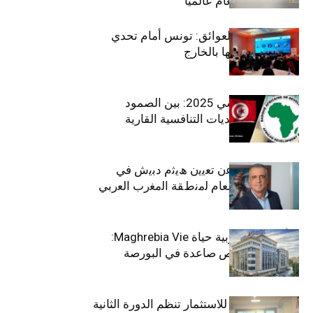
بلقب سيارة العام عالميًا
بين الطموح والعوائق: تونس أمام تحدي
استعادة كفاءاتها بالخارج
الاقتصاد التونسي 2025: بين الصمود
الاجتماعي وتحديات التنافسية القارية
ﺗﯾﺗرا ﺑﺎك ﺗﻌﻠن ﻋن ﺗﻌﯾﯾن ھﯾﺛم دﺑﯾش ﻓﻲ
ﻣﻧﺻب اﻟﻣدﯾر اﻟﻌﺎم ﻟﻣﻧطﻘﺔ اﻟﻣﻐرب اﻟﻌرﺑﻲ
وﻏرب أﻓرﯾﻘﯾﺎ
التأمينات المغربية حياة Maghrebia Vie:
فاعل رائد بفرص صاعدة في البورصة
(+34.8%)
الهيئة التونسية للاستثمار تنظم الدورة الثانية