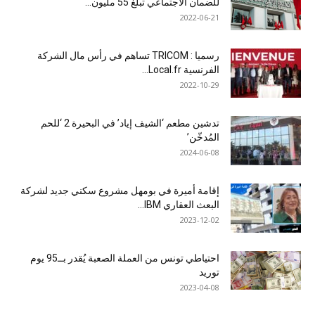
للضمان الاجتماعي تبلغ 55 مليون...
2022-06-21
رسميا : TRICOM تساهم في رأس مال الشركة
الفرنسية Local.fr...
2022-10-29
تدشين مطعم ‘الشيف إياد’ في البحيرة 2 ‘للحم
المُدخّن’
2024-06-08
إقامة أميرة في بومهل مشروع سكني جديد لشركة
البعث العقاري IBM...
2023-12-02
احتياطي تونس من العملة الصعبة يُقدر بــ95 يوم
توريد
2023-04-08