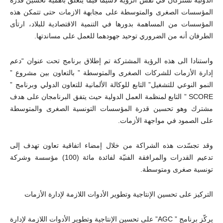
المؤسسات الصغرى والمتوسطة على مجابهة الازمات حتى تتمكن هذه
المؤسسات من المساهمة بدورها في التنمية الاقتصادية للبلاد، ارتأى
الطرفان أنه من الضروري توحيد جهودهما للعمل على مساندتها.
واستنادا الى هذه الرؤية المشتركة تم إطلاق برنامج تحت عنوان “دعم
إدارة الأزمات للشركات الصغرى والمتوسطة ” بالتعاون بين مشروع ”
النمو النوعي للتشغيل” التابع للوكالة الألمانية للتعاون الدولي وبرنامج ”
SCORE ” التابع لمنظمة العمل الدولية حيث يتفق البرنامجان على هدف
مشترك وهو تحسين قدرة المؤسسات التونسية الصغرى والمتوسطة
على الصمود في مواجهة الأزمات.
وقد تجسّدت هذه الشراكة من خلال إمضاء اتفاقية تعاون تهدف إلى
تدعيم القدرات والمرافقة الفنيّة لفائدة مائة (100) مؤسسة وشركة
تونسية صغرى ومتوسطة.
التركيز على تحسين الإنتاجية وتطوير الأدوات اللازمة لإدارة الأزمات
يركّز برنامج ” AGC” على تحسين الإنتاجية وتطوير الأدوات اللازمة لإدارة