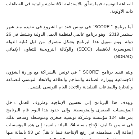
الصناعة التونسية فيما يتعلّق بالاستدامة الاقتصادية والبيئية في القطاعات
ذات الأولوية.
أما برنامج ” SCORE” في تونس فقد تم الشروع في تنفيذه منذ شهر
سبتمبر 2019 وهو برنامج عالمي لمنظمة العمل الدولية وينشط في 26
دولة. ويتم تمويل هذا البرنامج بشكل مشترك من قبل كتابة الدولة
السويسرية للاقتصاد (SECO) والوكالة النرويجية للتعاون الإنمائي
(NORAD).
ويتم تنفيذ برنامج “SCORE ” في تونس بالشراكة مع وزارة الشؤون
الاجتماعية ووزارة الصناعة والمناجم والطاقة والاتحاد التونسي للصناعة
والتجارة والصناعات التقليدية والاتحاد العام التونسي للشغل.
ويهدف هذا البرنامج إلى تحسين الإنتاجية وظروف العمل داخل
المؤسسات الصغرى والمتوسطة. وإلى حدود هذا اليوم قام البرنامج
بمرافقة 124 مؤسسة وشركة تونسية صغرى ومتوسطة وساهم بذلك
في تقليص تكاليف الإنتاج بنسبة 84 بالمائة بالنسبة إلى هذه المؤسسات
إضافة إلى مساهمته في رفع الإنتاجية فيما لا يقلّ عن 93 بالمائة منها