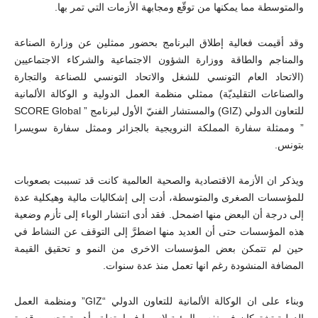
والمتوسطة مما يمكنها من توقّع ومجابهة الأزمات التي تمر بها.
وقد أقيمت فعالية إطلاق البرنامج بحضور ممثلين عن وزارة الصناعة
والمناجم والطاقة ووزارة الشؤون الاجتماعية والشركاء الاجتماعيين
(الاتحاد العام التونسي للشغل والاتحاد التونسي للصناعة والتجارة
والصناعات التقليديّة) ممثلي منظمة العمل الدولية و الوكالة الألمانية
للتعاون الدولي (GIZ) والمستشار الفنيّ الأول لبرنامج ” SCORE Global
” وممثلة سفارة المملكة النرويجية بالجزائر وممثل سفارة سويسرا
بتونس.
ويذكر ان الأزمة الاقتصادية والصحية العالمية كانت قد تسببت بصعوبات
للمؤسسات الصغرى والمتوسطة، أدت إلى إشكاليات مالية وهيكلية عدة
إلى درجة أن البعض منها اضمحل. فقد أدى انتشار الوباء إلى تأزم وضعية
هذه المؤسسات حتى أن العديد منها اضطرَّ إلى التوقف عن النشاط في
حين لم تتمكن بعض المؤسسات الاخرى من النمو و تحقيق القيمة
المضافة المنشودة رغم انها تعمل منذ عدة سنوات.
وبناء على ان الوكالة الألمانية للتعاون الدولي “GIZ” ومنظمة العمل
الدولية تشتركان في نفس الرؤية لاسيما فيما يتعلق بأهمية تحسين قدرة