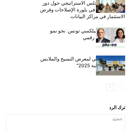
والعشرين للمجلس الاستراتيجي حول دور
القطاع الخاص في بلورة الإصلاحات وفرص
الاستثمار في مراكز البيانات
قيادة مزدوجة لبلكسي تونس: نحو نمو
متسارع وتحول رقمي
الافتتاح الرسمي لمعرض النسيج والملابس
“إنترتكس سوسة 2025”
ترك الرد