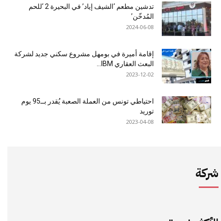
تدشين مطعم ‘الشيف إياد’ في البحيرة 2 ‘للحم
المُدخّن’
2024-06-08
إقامة أميرة في بومهل مشروع سكني جديد لشركة
البعث العقاري IBM...
2023-12-02
احتياطي تونس من العملة الصعبة يُقدر بــ95 يوم
توريد
2023-04-08
شركة