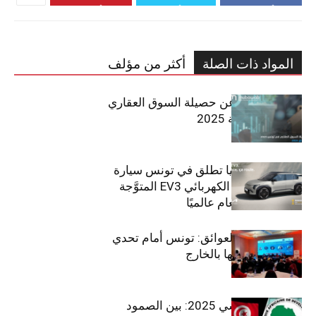
المواد ذات الصلة
أكثر من مؤلف
مبوب تكشف عن حصيلة السوق العقاري
في تونس لسنة 2025
سيتي كارز – كيا تطلق في تونس سيارة
الـدفع الرباعي الكهربائي EV3 المتوَّجة
بلقب سيارة العام عالميًا
بين الطموح والعوائق: تونس أمام تحدي
استعادة كفاءاتها بالخارج
الاقتصاد التونسي 2025: بين الصمود