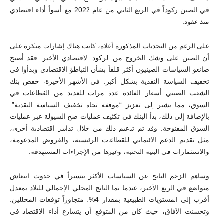
في الصين ركوداً في الربع الثاني من عام 2022 مع أسوأ أداء اقتصادي
منذ عقود.
على الرغم من التحديات المذكورة أعلاه، كانت هناك إشارات مبكرة على
أن الصين على وشك الخروج من الركود الاقتصادي الأخير. فقد أصبح
صانعو السياسات الصينيون أكثر قلقاً بشأن التباطؤ الاقتصادي وبدأوا في
تخفيف السياسة النقدية بشكل أكبر. في الأشهر الأخيرة، خفض بنك
الشعب الصيني أسعار الفائدة عدة مرات للعديد من القطاعات في
السوق، مما يشير إلى تعزيز “موقفه تجاه تخفيف السياسة النقدية”.
بالإضافة إلى ذلك، بدأ البنك في تكثيف عمليات ضخ السيولة عبر عمليات
السوق المفتوحة. وقد تم تدعيم ذلك من خلال تدابير اقتصادية أخرى،
مثل تقديم الدعم الائتماني للقطاعات الرئيسية، والقروض المدعومة،
والاستثمارات في البنية التحتية، وغيرها من الإجراءات المستهدفة.
وساهم الزخم الناتج عن السياسات الأكثر تيسيراً في حدوث انتعاش
متواضع في الربع الأخير، عندما نما الناتج المحلي الإجمالي للبلاد بمعدل
أقرب إلى المستويات الطبيعية بمقدار 4%، متجاوزاً توقعات المحللين.
وتحسنت الآفاق، حيث كان من المتوقع أن يتسارع أداء الاقتصاد في