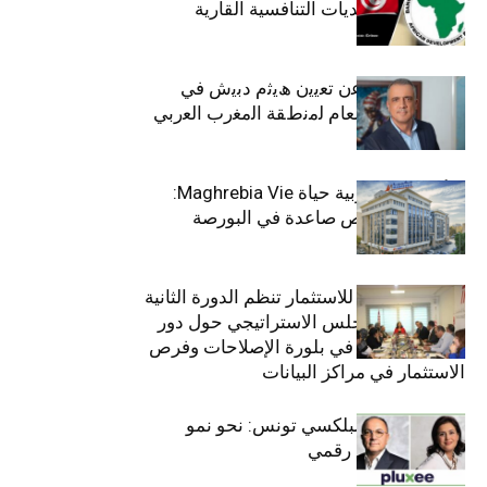
الاجتماعي وتحديات التنافسية القارية
ﺗﯾﺗرا ﺑﺎك ﺗﻌﻠن ﻋن ﺗﻌﯾﯾن ھﯾﺛم دﺑﯾش ﻓﻲ
ﻣﻧﺻب اﻟﻣدﯾر اﻟﻌﺎم ﻟﻣﻧطﻘﺔ اﻟﻣﻐرب اﻟﻌرﺑﻲ
وﻏرب أﻓرﯾﻘﯾﺎ
التأمينات المغربية حياة Maghrebia Vie:
فاعل رائد بفرص صاعدة في البورصة
(+34.8%)
الهيئة التونسية للاستثمار تنظم الدورة الثانية
والعشرين للمجلس الاستراتيجي حول دور
القطاع الخاص في بلورة الإصلاحات وفرص
الاستثمار في مراكز البيانات
قيادة مزدوجة لبلكسي تونس: نحو نمو
متسارع وتحول رقمي