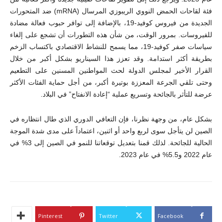
فئة لقاحات الحمض النووي الريبوزي المرسال (mRNA) ضد المتحورات
الجديدة من فيروس كوفيد-19، بالإضافة إلى توافر حبوب فعالة مضادة
للفيروسات. بمرور الوقت، من شأن هذه التطورات أن تشجع على إلغاء
سياسات صفر كوفيد-19، مما يسمح للنشاط الاقتصادي باكتساب الزخم
بطريقة أكثر استدامة. وقد تعزز هذا السيناريو بشكل أكبر من خلال
القرار الأخير لمجلس الدولة لحث المواطنين المسنين على التطعيم
وحتى تلقي الجرعة المعززة بوتيرة أكبر، من أجل حماية الفئات الأكثر
عرضة للتأثر بالجائحة وتسريع عملية “إعادة الانفتاح” في البلاد.
بشكل عام، من وجهة نظرنا، فإن التعافي الدوري الذي طال انتظاره في
الصين لن يتأجل سوى لربع واحد أو اثنين، اعتماداً على مدى شدة الموجة
الحالية للجائحة. لذلك قمنا بتعديل توقعاتنا للنمو في الصين إلى 3% في
عام 2022 و5.5% في عام 2023.
Pinterest
Twitter
Facebook