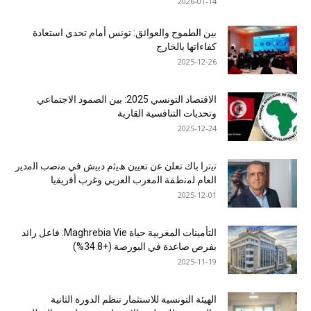
2026-01-14
بين الطموح والعوائق: تونس أمام تحدي استعادة
كفاءاتها بالخارج
2025-12-26
الاقتصاد التونسي 2025: بين الصمود الاجتماعي
وتحديات التنافسية القارية
2025-12-24
ﺗﯾﺗرا ﺑﺎك ﺗﻌﻠن ﻋن ﺗﻌﯾﯾن ھﯾﺛم دﺑﯾش ﻓﻲ ﻣﻧﺻب اﻟﻣدﯾر
اﻟﻌﺎم ﻟﻣﻧطﻘﺔ اﻟﻣﻐرب اﻟﻌرﺑﻲ وﻏرب أﻓرﯾﻘﯾﺎ
2025-12-01
التأمينات المغربية حياة Maghrebia Vie: فاعل رائد
بفرص صاعدة في البورصة (+34.8%)
2025-11-19
الهيئة التونسية للاستثمار تنظم الدورة الثانية