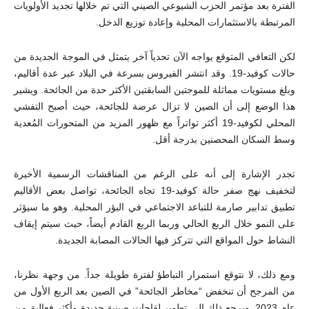
الفترة بعد مؤتمر الحزب الشيوعي الصيني التي تم خلالها تجديد الأولويات
المرتبطة بالاستثمارات المحلية وإعادة توزيع الدخل.
لكن التعافي المتوقع يواجه الآن تحدياً آخر يتمثل في الموجة الجديدة من
حالات كوفيد-19. وقد انتشر الفيروس بسرعة في البلاد عبر عدة أقاليم،
وبلغ مستويات مماثلة للموجتين السابقتين الأكثر حدة من الجائحة. ويشير
هذا الوضع إلى أن الصين لا تزال عرضة للجائحة، حيث أصبح التفشي
المحلي لكوفيد-19 أكثر تواتراً مع ظهور المزيد من المتحورات المُعدية
وسط السكان المحصنين بدرجة أقل.
تجدر الإشارة إلى أنه على الرغم من المناقشات الرسمية الأخيرة
لتخفيف نهج صفر حالة كوفيد-19 تجاه الجائحة، تواصل بعض الأقاليم
تطبيق تدابير صارمة للتباعد الاجتماعي في البؤر المحلية. وهو ما سيؤثر
على النمو خلال الربع الحالي وربما الربع القادم أيضاً، حيث سيتم إيقاف
النشاط حول المواقع التي تتركز فيها الحالات المصابة الجديدة.
ومع ذلك، لا نتوقع استمرار التباطؤ لفترة طويلة جداً. من وجهة نظرنا،
من المرجح أن تنخفض “مخاطر الجائحة” في الصين بعد الربع الأول من
عام 2023. ويرجع ذلك إلى تطوير لقاحات صينية جديدة وأكثر فعالية من