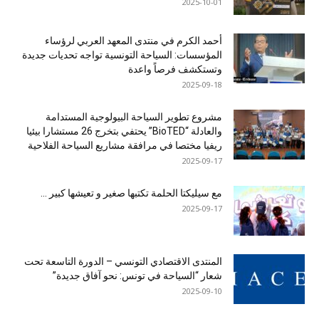
2025-10-01
أحمد الكرم في منتدى المعهد العربي لرؤساء
المؤسسات: السياحة التونسية تواجه تحديات جديدة
وتستكشف فرصاً واعدة
2025-09-18
مشروع تطوير السياحة البيولوجية المستدامة
والعادلة “BioTED” يحتفي بتخرج 26 مستشارا بيئيا
ريفيا مختصا في مرافقة مشاريع السياحة الفلاحية
2025-09-17
مع سيليكتا الحلمة تكتبها صغير و تعيشها كبير …
2025-09-17
المنتدى الاقتصادي التونسي – الدورة التاسعة تحت
شعار “السياحة في تونس: نحو آفاق جديدة”
2025-09-10