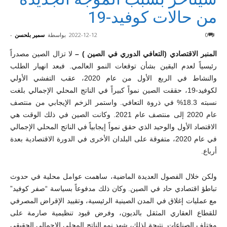
من حالات كوفيد-19
0
2022-12-12
بواسطة
سمير بلحسن
-
المنبر الاقتصادي (التعافي الدوري في الصين ) –
لا تزال الصين مصدراً
رئيسياً لعدم اليقين بشأن توقعات النمو العالمي. فبعد انهيار الطلب
والنشاط في الربع الأول من عام 2020، عقب التفشي الأولي
لكوفيد-19، حققت الصين نمواً كبيراً في الناتج المحلي الإجمالي بلغت
نسبته 18.3% في ذروة التعافي. واستمر الزخم الإيجابي من منتصف
عام 2020 إلى منتصف عام 2021. وكانت الصين في ذلك الوقت هي
الاقتصاد الأول والوحيد الذي حقق نمواً إيجابياً في الناتج المحلي الإجمالي
في عام 2020، متفوقة على البلدان الأخرى في الدورة الاقتصادية بعدة
أرباع.
ولكن خلال الفصول العديدة الماضية، ساهمت عوامل محلية في حدوث
تباطؤ اقتصادي حاد في الصين. وكان ذلك مدفوعاً بسياسة “صفر كوفيد”
مع عمليات إغلاق في المدن الصينية الرئيسية، وتقييد الإقراض المصرفي
للقطاع العقاري المثقل بالديون، وفرض قيود تنظيمية صارمة على
مختلف الصناعات. نتيجة لذلك، شهد نمو الناتج المحلي الإجمالي الحقيقي