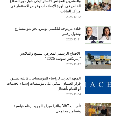
والعشرين للمجلس الاستراتيجي حول دور القطاع
الخاص في بلورة الإصلاحات وفرص الاستثمار في
مراكز البيانات
2025-10-22
قيادة مزدوجة لبلكسي تونس: نحو نمو متسارع
وتحول رقمي
2025-10-21
الافتتاح الرسمي لمعرض النسيج والملابس
“إنترتكس سوسة 2025”
2025-10-17
المعهد العربي لرؤساء المؤسسات… قابلية تطبيق
قرار الضمان البنكي على مؤسسات إسداء الخدمات
أو القيام بأشغال
2025-10-04
تأمينات BIAT والترا ميراج الجريد أرقام قياسية
وتضامن مجتمعي