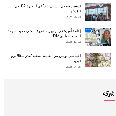
تدشين مطعم ‘الشيف إياد’ في البحيرة 2 ‘للحم
المُدخّن’
2024-06-08
إقامة أميرة في بومهل مشروع سكني جديد لشركة
البعث العقاري IBM...
2023-12-02
احتياطي تونس من العملة الصعبة يُقدر بــ95 يوم
توريد
2023-04-08
شركة