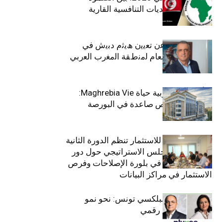
الاجتماعي وتحديات التنافسية القارية
ﺗﯾﺗرا ﺑﺎك ﺗﻌﻠن ﻋن ﺗﻌﯾﯾن ھﯾﺛم دﺑﯾش ﻓﻲ
ﻣﻧﺻب اﻟﻣدﯾر اﻟﻌﺎم ﻟﻣﻧطﻘﺔ اﻟﻣﻐرب اﻟﻌرﺑﻲ
وﻏرب أﻓرﯾﻘﯾﺎ
التأمينات المغربية حياة Maghrebia Vie:
فاعل رائد بفرص صاعدة في البورصة
(+34.8%)
الهيئة التونسية للاستثمار تنظم الدورة الثانية
والعشرين للمجلس الاستراتيجي حول دور
القطاع الخاص في بلورة الإصلاحات وفرص
الاستثمار في مراكز البيانات
قيادة مزدوجة لبلكسي تونس: نحو نمو
متسارع وتحول رقمي