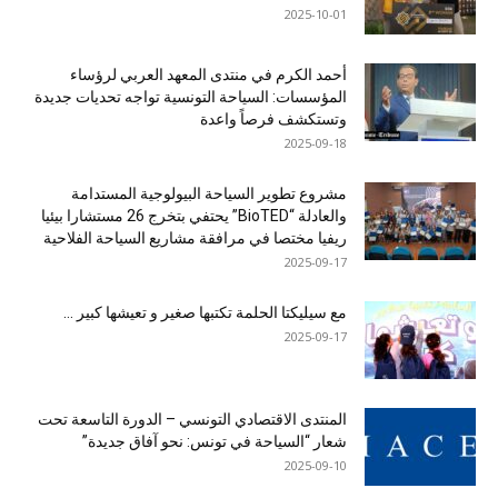
2025-10-01
أحمد الكرم في منتدى المعهد العربي لرؤساء
المؤسسات: السياحة التونسية تواجه تحديات جديدة
وتستكشف فرصاً واعدة
2025-09-18
مشروع تطوير السياحة البيولوجية المستدامة
والعادلة “BioTED” يحتفي بتخرج 26 مستشارا بيئيا
ريفيا مختصا في مرافقة مشاريع السياحة الفلاحية
2025-09-17
مع سيليكتا الحلمة تكتبها صغير و تعيشها كبير …
2025-09-17
المنتدى الاقتصادي التونسي – الدورة التاسعة تحت
شعار “السياحة في تونس: نحو آفاق جديدة”
2025-09-10