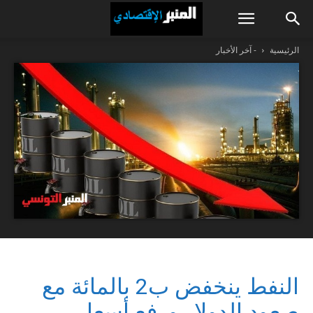
الرئيسية
- آخر الأخبار
النفط ينخفض ب2 بالمائة مع
صعود الدولار ورفع أسعار