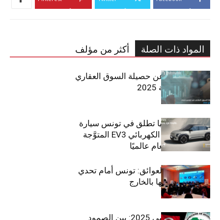
المواد ذات الصلة
أكثر من مؤلف
مبوب تكشف عن حصيلة السوق العقاري
في تونس لسنة 2025
سيتي كارز – كيا تطلق في تونس سيارة
الـدفع الرباعي الكهربائي EV3 المتوَّجة
بلقب سيارة العام عالميًا
بين الطموح والعوائق: تونس أمام تحدي
استعادة كفاءاتها بالخارج
الاقتصاد التونسي 2025: بين الصمود