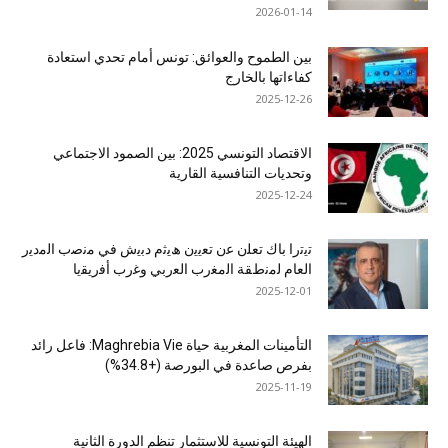
2026-01-14
بين الطموح والعوائق: تونس أمام تحدي استعادة
كفاءاتها بالخارج
2025-12-26
الاقتصاد التونسي 2025: بين الصمود الاجتماعي
وتحديات التنافسية القارية
2025-12-24
ﺗﯾﺗرا ﺑﺎك ﺗﻌﻠن ﻋن ﺗﻌﯾﯾن ھﯾﺛم دﺑﯾش ﻓﻲ ﻣﻧﺻب اﻟﻣدﯾر
اﻟﻌﺎم ﻟﻣﻧطﻘﺔ اﻟﻣﻐرب اﻟﻌرﺑﻲ وﻏرب أﻓرﯾﻘﯾﺎ
2025-12-01
التأمينات المغربية حياة Maghrebia Vie: فاعل رائد
بفرص صاعدة في البورصة (+34.8%)
2025-11-19
الهيئة التونسية للاستثمار تنظم الدورة الثانية