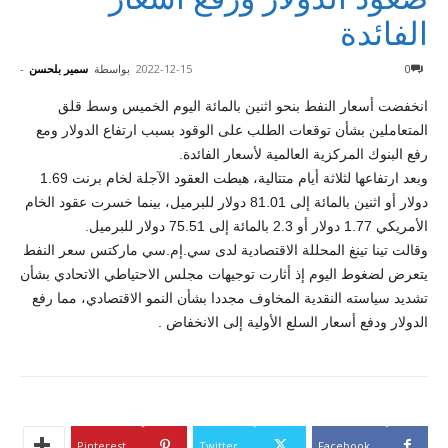
الفائدة
0
2022-12-15
بواسطة
سمير بلحسن
-
انخفضت أسعار النفط بنحو اثنين بالمائة اليوم الخميس وسط قلق
المتعاملين بشأن توقعات الطلب على الوقود بسبب ارتفاع الدولار ومع
رفع البنوك المركزية العالمية لأسعار الفائدة.
وبعد ارتفاعها لثلاثة أيام متتالية، هبطت العقود الآجلة لخام برنت 1.69
دولار أو اثنين بالمائة إلى 81.01 دولار للبرميل، بينما خسرت عقود الخام
الأمريكي 1.77 دولار أو 2.3 بالمائة إلى 75.51 دولار للبرميل.
وقالت تينا تينغ المحللة الاقتصادية لدى سي.إم.سي ماركتس سعر النفط
يتعرض لضغوط اليوم إذ أثارت توجيهات مجلس الاحتياطي الاتحادي بشأن
تشديد سياسته النقدية المخاوف مجددا بشأن النمو الاقتصادي، مما رفع
الدولار ودفع أسعار السلع الأولية إلى الانخفاض .
Pinterest
Twitter
Facebook