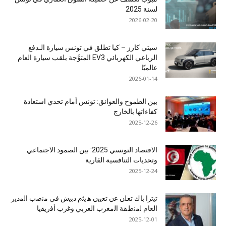
لسنة 2025
2026-02-20
سيتي كارز – كيا تطلق في تونس سيارة الـدفع
الرباعي الكهربائي EV3 المتوَّجة بلقب سيارة العام
عالميًا
2026-01-14
بين الطموح والعوائق: تونس أمام تحدي استعادة
كفاءاتها بالخارج
2025-12-26
الاقتصاد التونسي 2025: بين الصمود الاجتماعي
وتحديات التنافسية القارية
2025-12-24
ﺗﯾﺗرا ﺑﺎك ﺗﻌﻠن ﻋن ﺗﻌﯾﯾن ھﯾﺛم دﺑﯾش ﻓﻲ ﻣﻧﺻب اﻟﻣدﯾر
اﻟﻌﺎم ﻟﻣﻧطﻘﺔ اﻟﻣﻐرب اﻟﻌرﺑﻲ وﻏرب أﻓرﯾﻘﯾﺎ
2025-12-01