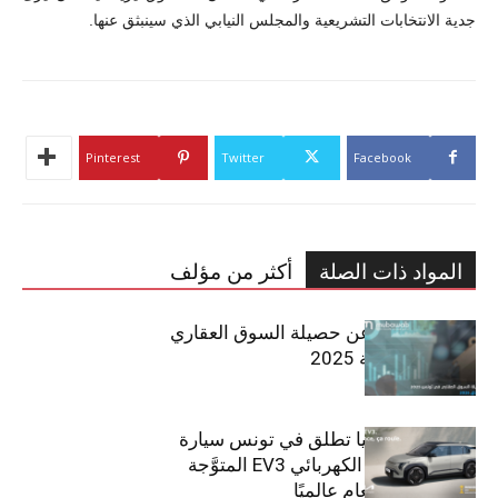
جدية الانتخابات التشريعية والمجلس النيابي الذي سينبثق عنها.
Pinterest
Twitter
Facebook
المواد ذات الصلة
أكثر من مؤلف
مبوب تكشف عن حصيلة السوق العقاري
في تونس لسنة 2025
سيتي كارز – كيا تطلق في تونس سيارة
الـدفع الرباعي الكهربائي EV3 المتوَّجة
بلقب سيارة العام عالميًا