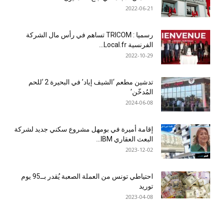
2022-06-21
رسميا : TRICOM تساهم في رأس مال الشركة
الفرنسية Local.fr...
2022-10-29
تدشين مطعم ‘الشيف إياد’ في البحيرة 2 ‘للحم
المُدخّن’
2024-06-08
إقامة أميرة في بومهل مشروع سكني جديد لشركة
البعث العقاري IBM...
2023-12-02
احتياطي تونس من العملة الصعبة يُقدر بــ95 يوم
توريد
2023-04-08