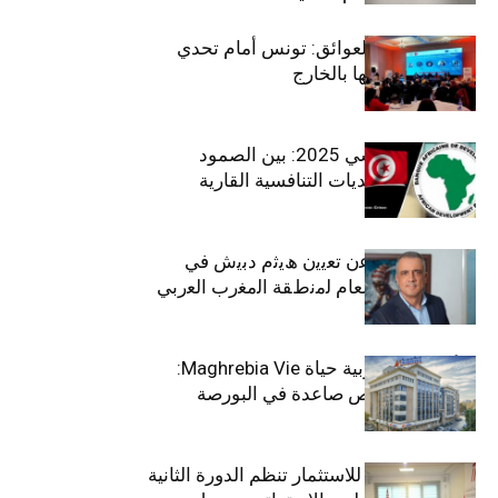
بين الطموح والعوائق: تونس أمام تحدي
استعادة كفاءاتها بالخارج
الاقتصاد التونسي 2025: بين الصمود
الاجتماعي وتحديات التنافسية القارية
ﺗﯾﺗرا ﺑﺎك ﺗﻌﻠن ﻋن ﺗﻌﯾﯾن ھﯾﺛم دﺑﯾش ﻓﻲ
ﻣﻧﺻب اﻟﻣدﯾر اﻟﻌﺎم ﻟﻣﻧطﻘﺔ اﻟﻣﻐرب اﻟﻌرﺑﻲ
وﻏرب أﻓرﯾﻘﯾﺎ
التأمينات المغربية حياة Maghrebia Vie:
فاعل رائد بفرص صاعدة في البورصة
(+34.8%)
الهيئة التونسية للاستثمار تنظم الدورة الثانية