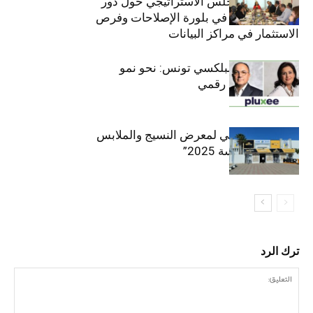
والعشرين للمجلس الاستراتيجي حول دور
القطاع الخاص في بلورة الإصلاحات وفرص
الاستثمار في مراكز البيانات
قيادة مزدوجة لبلكسي تونس: نحو نمو
متسارع وتحول رقمي
الافتتاح الرسمي لمعرض النسيج والملابس
“إنترتكس سوسة 2025”
ترك الرد