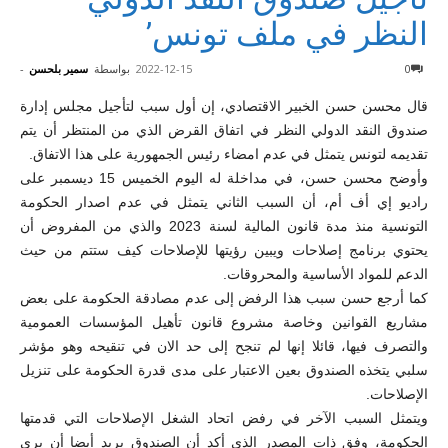
النظر في ملف تونس’
0
2022-12-15
بواسطة
سمير بلحسن
-
قال محسن حسن الخبير الاقتصادي، إن أول سبب لتأجيل مجلس إدارة
صندوق النقد الدولي النظر في اتفاق القرض الذي من المنتظر أن يتم
تقديمه لتونس يتمثل في عدم امضاء رئيس الجمهورية على هذا الاتفاق.
وأوضح محسن حسن، في مداخلة له اليوم الخميس 15 ديسمبر على
راديو إي أف أم، أن السبب الثاني يتمثل في عدم اصدار الحكومة
التونسية منذ مدة قانون المالية لسنة 2023 والذي من المفروض أن
يحتوي برنامج إصلاحات ويبين رؤيتها للإصلاحات كيف ستتم من حيث
الدعم للمواد الأساسية والمحروقات.
كما أرجع حسن سبب هذا الرفض إلى عدم مصادقة الحكومة على بعض
مشاريع القوانين وخاصة مشروع قانون تأهيل المؤسسات العمومية
والتصرف فيها، قائلا إنها لم تنجح إلى حد الان في تنقيحه وهو مؤشر
سلبي يتخذه الصندوق بعين الاعتبار على مدى قدرة الحكومة على تنزيل
الإصلاحات.
ويتمثل السبب الآخر في رفض اتحاد الشغل الإصلاحات التي قدمتها
الحكومة، وفق ذات المصدر الذي أكد أن الصندوق يريد أيضا أن يرى