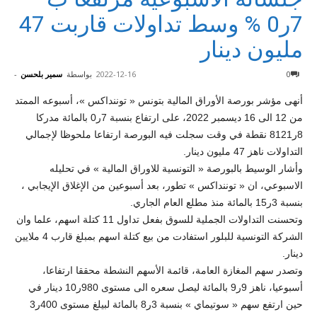
7ر0 % وسط تداولات قاربت 47
مليون دينار
0
2022-12-16
بواسطة
سمير بلحسن
-
أنهى مؤشر بورصة الأوراق المالية بتونس « توننداكس »، أسبوعه الممتد
من 12 الى 16 ديسمبر 2022، على ارتفاع بنسبة 7ر0 بالمائة مدركا
8ر8121 نقطة في وقت سجلت فيه البورصة ارتفاعا ملحوظا لإجمالي
التداولات ناهز 47 مليون دينار.
وأشار الوسيط بالبورصة « التونسية للاوراق المالية » في تحليله
الاسبوعي، ان « توننداكس » تطور، بعد أسبوعين من الإغلاق الإيجابي ،
بنسبة 3ر15 بالمائة منذ مطلع العام الجاري.
وتحسنت التداولات الجملية للسوق بفعل تداول 11 كتلة اسهم، علما وان
الشركة التونسية للبلور استفادت من بيع كتلة اسهم بمبلغ قارب 4 ملايين
دينار.
وتصدر سهم المغازة العامة، قائمة الأسهم النشطة محققا ارتفاعا،
أسبوعيا، ناهز 9ر9 بالمائة ليصل سعره الى مستوى 980ر10 دينار في
حين ارتفع سهم « سوتيماي » بنسبة 3ر8 بالمائة لبيلغ مستوى 400ر3