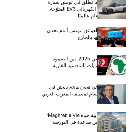
سيتي كارز – كيا تطلق في تونس سيارة
الـدفع الرباعي الكهربائي EV3 المتوَّجة
بلقب سيارة العام عالميًا
بين الطموح والعوائق: تونس أمام تحدي
استعادة كفاءاتها بالخارج
الاقتصاد التونسي 2025: بين الصمود
الاجتماعي وتحديات التنافسية القارية
ﺗﯾﺗرا ﺑﺎك ﺗﻌﻠن ﻋن ﺗﻌﯾﯾن ھﯾﺛم دﺑﯾش ﻓﻲ
ﻣﻧﺻب اﻟﻣدﯾر اﻟﻌﺎم ﻟﻣﻧطﻘﺔ اﻟﻣﻐرب اﻟﻌرﺑﻲ
وﻏرب أﻓرﯾﻘﯾﺎ
التأمينات المغربية حياة Maghrebia Vie:
فاعل رائد بفرص صاعدة في البورصة
(+34.8%)