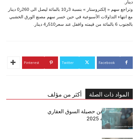
دينار.
وتراجع سهم « إلكتروستار » بنسبة 3ر10 بالمائة ليصل الى 260ر0 دينار
مع انتهاء التداولات الأسبوعية في حين خسر سهم مصنع الورق الخشبي
بالجنوب 6 بالمائة من قيمته واقفل عند سعر510ر4 دينار.
Pinterest
Twitter
Facebook
المواد ذات الصلة
أكثر من مؤلف
مبوب تكشف عن حصيلة السوق العقاري
في تونس لسنة 2025