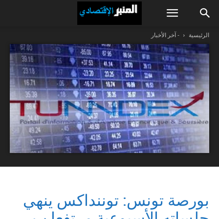
الرئيسية
- آخر الأخبار
بورصة تونس: توننداكس ينهي
جلساته الأسبوعية مرتفعا ب