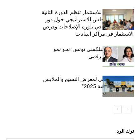
الهيئة التونسية للاستثمار تنظم الدورة الثانية
والعشرين للمجلس الاستراتيجي حول دور
القطاع الخاص في بلورة الإصلاحات وفرص
الاستثمار في مراكز البيانات
قيادة مزدوجة لبلكسي تونس: نحو نمو
متسارع وتحول رقمي
الافتتاح الرسمي لمعرض النسيج والملابس
“إنترتكس سوسة 2025”
ترك الرد