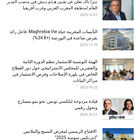
ﺗﯾﺗرا ﺑﺎك ﺗﻌﻠن ﻋن ﺗﻌﯾﯾن ھﯾﺛم دﺑﯾش ﻓﻲ ﻣﻧﺻب اﻟﻣدﯾر
اﻟﻌﺎم ﻟﻣﻧطﻘﺔ اﻟﻣﻐرب اﻟﻌرﺑﻲ وﻏرب أﻓرﯾﻘﯾﺎ
2025-12-01
التأمينات المغربية حياة Maghrebia Vie: فاعل رائد
بفرص صاعدة في البورصة (+34.8%)
2025-11-19
الهيئة التونسية للاستثمار تنظم الدورة الثانية
والعشرين للمجلس الاستراتيجي حول دور القطاع
الخاص في بلورة الإصلاحات وفرص الاستثمار في
مراكز البيانات
2025-10-22
قيادة مزدوجة لبلكسي تونس: نحو نمو متسارع
وتحول رقمي
2025-10-21
الافتتاح الرسمي لمعرض النسيج والملابس
“إنترتكس سوسة 2025”