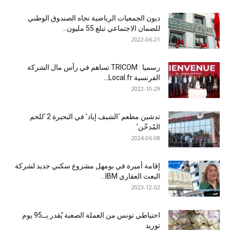
ديون الجمعيات الرياضية تجاه الصندوق الوطني
للضمان الاجتماعي تبلغ 55 مليون...
2022-06-21
رسميا : TRICOM تساهم في رأس مال الشركة
الفرنسية Local.fr...
2022-10-29
تدشين مطعم ‘الشيف إياد’ في البحيرة 2 ‘للحم
المُدخّن’
2024-06-08
إقامة أميرة في بومهل مشروع سكني جديد لشركة
البعث العقاري IBM...
2023-12-02
احتياطي تونس من العملة الصعبة يُقدر بــ95 يوم
توريد