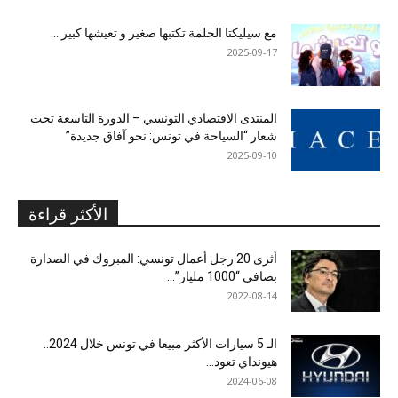
مع سيليكتا الحلمة تكتبها صغير و تعيشها كبير …
2025-09-17
المنتدى الاقتصادي التونسي – الدورة التاسعة تحت
شعار “السياحة في تونس: نحو آفاق جديدة”
2025-09-10
الأكثر قراءة
أثرى 20 رجل أعمال تونسي: المبروك في الصدارة
بصافي “1000 مليار”...
2022-08-14
الـ 5 سيارات الأكثر مبيعا في تونس خلال 2024..
هيونداي تعود...
2024-06-08