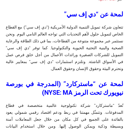
لمحة عن “دي إف سي”
تتعاون شركة تمويل التنمية الدولية الأمريكية (“دي إف سي”) مع القطاع
الخاص لتمويل حلول لأهم التحديات التي تواجه العالم النامي اليوم. ونحن
نستثمر عبر مجموعة متنوعة من القطاعات، بما في ذلك الطاقة والرعاية
الصحية والبنية التحتية الحيوية والتكنولوجيا. كما توفر “دي إف سي”
التمويل للشركات الصغيرة ورائدات الأعمال من أجل خلق فرص عمل
في الأسواق الناشئة. وتلتزم استثمارات “دي إف سي” بمعايير عالية
وتحترم البيئة وحقوق الإنسان وحقوق العمال.
لمحة عن “ماستركارد
”
(المدرجة في بورصة
نيويورك تحت الرمز
NYSE: MA
)
تُعدّ “ماستركارد” شركة تكنولوجية عالمية متخصصة في قطاع
المدفوعات. وتتمثّل مهمتنا في ربط ودعم اقتصاد رقمي شمولي يعود
بالفائدة على الجميع في كل مكان من خلال جعل المعاملات آمنة
وبسيطة وذكية ويمكن الوصول إليها. ومن خلال استخدام البيانات