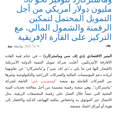
مليون دولار أمريكي من أجل
التمويل المحتمل لتمكين
الرقمنة والشمول المالي، مع
التركيز على القارة الإفريقية
0
2022-12-19
بواسطة
منية
-
المنبر الاقتصادي (دي إف سي وماستركارد) –
في ختام قمة القادة
الأفارقة الأمريكيين، أعلنت شركة تمويل التنمية الدولية الأمريكية
(المُشار إليها في ما يلي بـ”دي إف سي”) و”ماستركارد” عن تعاونهما
لزيادة دعم المؤسسات المالية والشركات الزراعية والتكنولوجية وغيرها
من الشركات العاملة مع منصة
“كوميونيتي باس”
التابعة لشركة
“ماستركارد”، وهي منصة رقمية مصممة من أجل معالجة تحديات البنية
التحتية التي تنشأ خلال العمل على رقمنة المجتمعات الريفية، مثل
الاتصال غير الموثوق به وانخفاض ملكية الهواتف الذكية والافتقار إلى
هوية أو أوراق اعتماد متسقة.