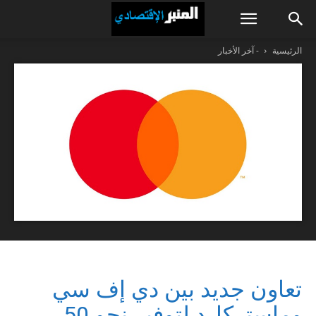
الرئيسية
- آخر الأخبار
تعاون جديد بين دي إف سي
وماستركارد لتوفير نحو 50