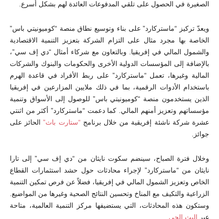
الصغيرة في الحصول على تلقي المدفوعات العائدة لهم بشكل أسرع.
ويعدّ تركيز “ماستركارد” على بناء وتوسيع نطاق منصة “كوميونيتي باس”
الخاصة بها مجرد مثال على التزام الشركة بتعزيز التنمية الاقتصادية
والشمول المالي في إفريقيا. وبالتعاون مع شركاء أمثال “دي إف سي”،
بالإضافة إلى المؤسسات الدولية الأخرى والحكومات والبنوك والشركات
المالية وغيرها، تعمل “ماستركارد” على ربط الأفراد في قاعدة الهرم
باستخدام الأدوات الرقمية، بما في ذلك ملايين المزارعين في إفريقيا
الذين يستخدمون منصة “كوميونيتي باس” للوصول إلى الأسواق وتنمية
مؤسساتهم وتعزيز أمنهم المالي. كما دعمت “ماستركارد” أكثر من اثنتي
عشرة شركة ناشئة إفريقية من خلال برنامج
“ستارت باث”
الحائز على
جوائز.
وخلال فترة الصباح، سينضم سكوت نايثان من “دي إف سي” إلى تارا
نايثان من “ماستركارد” لإجراء محادثات حول حشد استثمارات القطاع
الخاص وتعزيز الشمول المالي في إفريقيا، فضلاً عن فرص تمكين التنمية
الزراعية والتكيف مع المناخ وتحسين النتائج الصحية وغيرها من المواضيع.
وستكون هذه المحادثات، التي يستضيفها مركز التنمية العالمية، متاحة
عبر
البث الحي
.