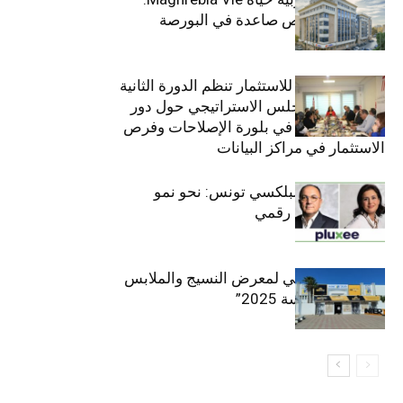
فاعل رائد بفرص صاعدة في البورصة
(+34.8%)
الهيئة التونسية للاستثمار تنظم الدورة الثانية
والعشرين للمجلس الاستراتيجي حول دور
القطاع الخاص في بلورة الإصلاحات وفرص
الاستثمار في مراكز البيانات
قيادة مزدوجة لبلكسي تونس: نحو نمو
متسارع وتحول رقمي
الافتتاح الرسمي لمعرض النسيج والملابس
“إنترتكس سوسة 2025”