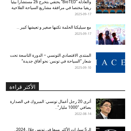
والعادلة “BioTED” يحتفي بتخرج 26 مستشارا بيئيا
ريفيا مختصا في مرافقة مشاريع السياحة الفلاحية
2025-09-17
مع سيليكتا الحلمة تكتبها صغير و تعيشها كبير …
2025-09-17
المنتدى الاقتصادي التونسي – الدورة التاسعة تحت
شعار “السياحة في تونس: نحو آفاق جديدة”
2025-09-10
الأكثر قراءة
أثرى 20 رجل أعمال تونسي: المبروك في الصدارة
بصافي “1000 مليار”...
2022-08-14
الـ 5 سيارات الأكثر مبيعا في تونس خلال 2024..