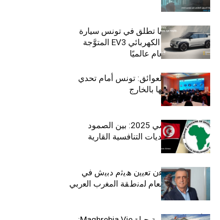
سيتي كارز – كيا تطلق في تونس سيارة
الـدفع الرباعي الكهربائي EV3 المتوَّجة
بلقب سيارة العام عالميًا
بين الطموح والعوائق: تونس أمام تحدي
استعادة كفاءاتها بالخارج
الاقتصاد التونسي 2025: بين الصمود
الاجتماعي وتحديات التنافسية القارية
ﺗﯾﺗرا ﺑﺎك ﺗﻌﻠن ﻋن ﺗﻌﯾﯾن ھﯾﺛم دﺑﯾش ﻓﻲ
ﻣﻧﺻب اﻟﻣدﯾر اﻟﻌﺎم ﻟﻣﻧطﻘﺔ اﻟﻣﻐرب اﻟﻌرﺑﻲ
وﻏرب أﻓرﯾﻘﯾﺎ
التأمينات المغربية حياة Maghrebia Vie: