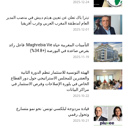
2025-12-24
ﺗﯾﺗرا ﺑﺎك ﺗﻌﻠن ﻋن ﺗﻌﯾﯾن ھﯾﺛم دﺑﯾش ﻓﻲ ﻣﻧﺻب اﻟﻣدﯾر
اﻟﻌﺎم ﻟﻣﻧطﻘﺔ اﻟﻣﻐرب اﻟﻌرﺑﻲ وﻏرب أﻓرﯾﻘﯾﺎ
2025-12-01
التأمينات المغربية حياة Maghrebia Vie: فاعل رائد
بفرص صاعدة في البورصة (+34.8%)
2025-11-19
الهيئة التونسية للاستثمار تنظم الدورة الثانية
والعشرين للمجلس الاستراتيجي حول دور القطاع
الخاص في بلورة الإصلاحات وفرص الاستثمار في
مراكز البيانات
2025-10-22
قيادة مزدوجة لبلكسي تونس: نحو نمو متسارع
وتحول رقمي
2025-10-21