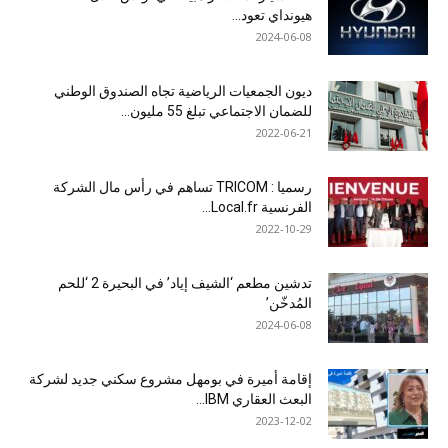
هيونداي تعود...
2024-06-08
ديون الجمعيات الرياضية تجاه الصندوق الوطني
للضمان الاجتماعي تبلغ 55 مليون...
2022-06-21
رسميا : TRICOM تساهم في رأس مال الشركة
الفرنسية Local.fr...
2022-10-29
تدشين مطعم ‘الشيف إياد’ في البحيرة 2 ‘للحم
المُدخّن’
2024-06-08
إقامة أميرة في بومهل مشروع سكني جديد لشركة
البعث العقاري IBM...
2023-12-02