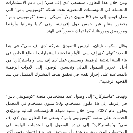
ومن خلال هذا التعاون، ستسعى “دي إف سي” إلى دعم الاستثمارات
المحتملة في المؤسسات المنضوية تحت شبكة “كوميونيتي باس” التي
تصل قيمتها إلى نحو 50 مليون دولار أمريكي. وتتمتع “كوميونيتي باس”
بحضور متنامٍ عبر خمس دول إفريقية، وهي كينيا وتنزانيا وأوغندا
وموزمبيق وموريتانيا، كما تملك حضوراً في الهند.
وقال سكوت نايثان، الرئيس التنفيذيّ لشركة “دي إف سي”، في هذا
الصدد: “تولي ’دي إف سي‘ الأولوية لحشد استثمارات القطاع الخاص في
بناء البنية التحتية الرقمية. وسيسمح عمل ’دي إف سي‘ و’ماستركارد‘ من
أجل تعزيز الشمول المالي وتحسين الوصول إلى الأدوات الرقمية
بالمساعدة على إحراز تقدم في تحقيق هدفنا المشترك المتمثل في سد
الفجوة الرقمية”.
وتهدف “ماستركارد” إلى وصول عدد مستخدمي منصة “كوميونيتي باس”
في إفريقيا إلى 15 مليون مستخدم، و30 مليون مستخدم في المجمل
بحلول عام 2027. ومن خلال تنمية شبكة المؤسسات المالية ومزوّدي
الخدمات على منصة “كوميونيتي باس”، يسعى هذا التعاون بين “دي إف
سي” و”ماستركارد” إلى زيادة الوصول إلى الخدمات الهامة في
المجتمعات المحرومة، مع هدف أوسع يتمثل في بناء اقتصاد رقمي أكثر