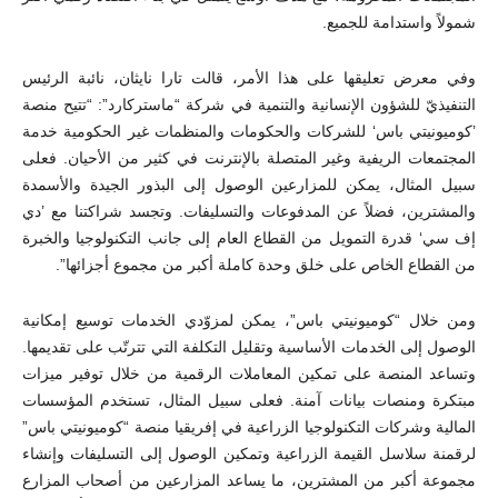
شمولاً واستدامة للجميع.
وفي معرض تعليقها على هذا الأمر، قالت تارا نايثان، نائبة الرئيس
التنفيذيّ للشؤون الإنسانية والتنمية في شركة “ماستركارد”: “تتيح منصة
’كوميونيتي باس‘ للشركات والحكومات والمنظمات غير الحكومية خدمة
المجتمعات الريفية وغير المتصلة بالإنترنت في كثير من الأحيان. فعلى
سبيل المثال، يمكن للمزارعين الوصول إلى البذور الجيدة والأسمدة
والمشترين، فضلاً عن المدفوعات والتسليفات. وتجسد شراكتنا مع ’دي
إف سي‘ قدرة التمويل من القطاع العام إلى جانب التكنولوجيا والخبرة
من القطاع الخاص على خلق وحدة كاملة أكبر من مجموع أجزائها”.
ومن خلال “كوميونيتي باس”، يمكن لمزوّدي الخدمات توسيع إمكانية
الوصول إلى الخدمات الأساسية وتقليل التكلفة التي تترتّب على تقديمها.
وتساعد المنصة على تمكين المعاملات الرقمية من خلال توفير ميزات
مبتكرة ومنصات بيانات آمنة. فعلى سبيل المثال، تستخدم المؤسسات
المالية وشركات التكنولوجيا الزراعية في إفريقيا منصة “كوميونيتي باس”
لرقمنة سلاسل القيمة الزراعية وتمكين الوصول إلى التسليفات وإنشاء
مجموعة أكبر من المشترين، ما يساعد المزارعين من أصحاب المزارع