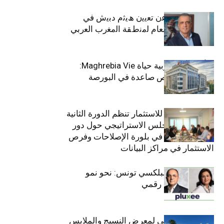
ﺗﯾﺗرا ﺑﺎك ﺗﻌﻠن ﻋن ﺗﻌﯾﯾن ھﯾﺛم دﺑﯾش ﻓﻲ
ﻣﻧﺻب اﻟﻣدﯾر اﻟﻌﺎم ﻟﻣﻧطﻘﺔ اﻟﻣﻐرب اﻟﻌرﺑﻲ
وﻏرب أﻓرﯾﻘﯾﺎ
التأمينات المغربية حياة Maghrebia Vie:
فاعل رائد بفرص صاعدة في البورصة
(+34.8%)
الهيئة التونسية للاستثمار تنظم الدورة الثانية
والعشرين للمجلس الاستراتيجي حول دور
القطاع الخاص في بلورة الإصلاحات وفرص
الاستثمار في مراكز البيانات
قيادة مزدوجة لبلكسي تونس: نحو نمو
متسارع وتحول رقمي
الافتتاح الرسمي لمعرض النسيج والملابس