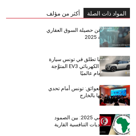
المواد ذات الصلة
أكثر من مؤلف
مبوب تكشف عن حصيلة السوق العقاري
في تونس لسنة 2025
سيتي كارز – كيا تطلق في تونس سيارة
الـدفع الرباعي الكهربائي EV3 المتوَّجة
بلقب سيارة العام عالميًا
بين الطموح والعوائق: تونس أمام تحدي
استعادة كفاءاتها بالخارج
الاقتصاد التونسي 2025: بين الصمود
الاجتماعي وتحديات التنافسية القارية