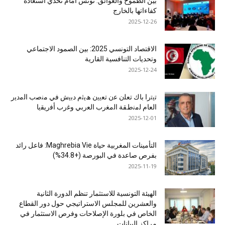
بين الطموح والعوائق: تونس أمام تحدي استعادة
كفاءاتها بالخارج
2025-12-26
الاقتصاد التونسي 2025: بين الصمود الاجتماعي
وتحديات التنافسية القارية
2025-12-24
ﺗﯾﺗرا ﺑﺎك ﺗﻌﻠن ﻋن ﺗﻌﯾﯾن ھﯾﺛم دﺑﯾش ﻓﻲ ﻣﻧﺻب اﻟﻣدﯾر
اﻟﻌﺎم ﻟﻣﻧطﻘﺔ اﻟﻣﻐرب اﻟﻌرﺑﻲ وﻏرب أﻓرﯾﻘﯾﺎ
2025-12-01
التأمينات المغربية حياة Maghrebia Vie: فاعل رائد
بفرص صاعدة في البورصة (+34.8%)
2025-11-19
الهيئة التونسية للاستثمار تنظم الدورة الثانية
والعشرين للمجلس الاستراتيجي حول دور القطاع
الخاص في بلورة الإصلاحات وفرص الاستثمار في
مراكز البيانات