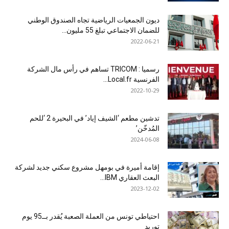
ديون الجمعيات الرياضية تجاه الصندوق الوطني
للضمان الاجتماعي تبلغ 55 مليون...
2022-06-21
رسميا : TRICOM تساهم في رأس مال الشركة
الفرنسية Local.fr...
2022-10-29
تدشين مطعم ‘الشيف إياد’ في البحيرة 2 ‘للحم
المُدخّن’
2024-06-08
إقامة أميرة في بومهل مشروع سكني جديد لشركة
البعث العقاري IBM...
2023-12-02
احتياطي تونس من العملة الصعبة يُقدر بــ95 يوم
توريد