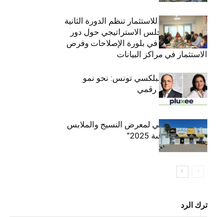
الهيئة التونسية للاستثمار تنظم الدورة الثانية
والعشرين للمجلس الاستراتيجي حول دور
القطاع الخاص في بلورة الإصلاحات وفرص
الاستثمار في مراكز البيانات
قيادة مزدوجة لبلكسي تونس: نحو نمو
متسارع وتحول رقمي
الافتتاح الرسمي لمعرض النسيج والملابس
“إنترتكس سوسة 2025”
ترك الرد