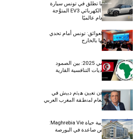
سيتي كارز – كيا تطلق في تونس سيارة
الـدفع الرباعي الكهربائي EV3 المتوَّجة
بلقب سيارة العام عالميًا
بين الطموح والعوائق: تونس أمام تحدي
استعادة كفاءاتها بالخارج
الاقتصاد التونسي 2025: بين الصمود
الاجتماعي وتحديات التنافسية القارية
ﺗﯾﺗرا ﺑﺎك ﺗﻌﻠن ﻋن ﺗﻌﯾﯾن ھﯾﺛم دﺑﯾش ﻓﻲ
ﻣﻧﺻب اﻟﻣدﯾر اﻟﻌﺎم ﻟﻣﻧطﻘﺔ اﻟﻣﻐرب اﻟﻌرﺑﻲ
وﻏرب أﻓرﯾﻘﯾﺎ
التأمينات المغربية حياة Maghrebia Vie:
فاعل رائد بفرص صاعدة في البورصة
(+34.8%)