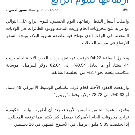
0
2022-12-22
بواسطة
سمير بلحسن
-
واصلت أسعار النفط ارتفاعها، اليوم الخميس، لليوم الرابع على التوالي
مع تزايد شح مخزونات الخام وزيت التدفئة ووقود الطائرات في الولايات
المتحدة، في الوقت الذي تجتاح فيه عاصفة شتوية البلاد، ويتجه السفر
للارتفاع في موسم العطلات.
وبحلول الساعة 04:22 بتوقيت غرينتش، زادت العقود الآجلة لخام برنت
44 سنتا، أو ما يعادل 0.54%، إلى 82.64 دولار للبرميل، موسعة
مكاسب بلغت نحو 2.7% من الجلسة السابقة.
وارتفعت العقود الآجلة لخام غرب تكساس الوسيط الأميركي 49 سنتا،
أو 0.63%، إلى 78.78 دولار، وفقا لـ”رويترز”.
وقفزت عقود الخامين، أمس الأربعاء، بعد أن أظهرت بيانات حكومية
تراجع مخزونات الخام الأميركية بمعدل أكبر بكثير مما توقعه المحللون،
إذ انخفضت 5.89 مليون برميل في الأسبوع المنتهي في 16 ديسمبر.