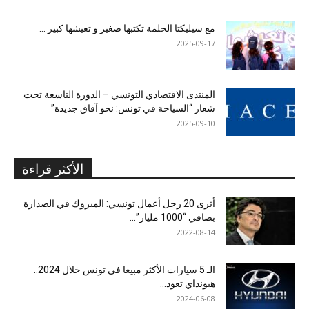
مع سيليكتا الحلمة تكتبها صغير و تعيشها كبير …
2025-09-17
المنتدى الاقتصادي التونسي – الدورة التاسعة تحت
شعار “السياحة في تونس: نحو آفاق جديدة”
2025-09-10
الأكثر قراءة
أثرى 20 رجل أعمال تونسي: المبروك في الصدارة
بصافي “1000 مليار”...
2022-08-14
الـ 5 سيارات الأكثر مبيعا في تونس خلال 2024..
هيونداي تعود...
2024-06-08