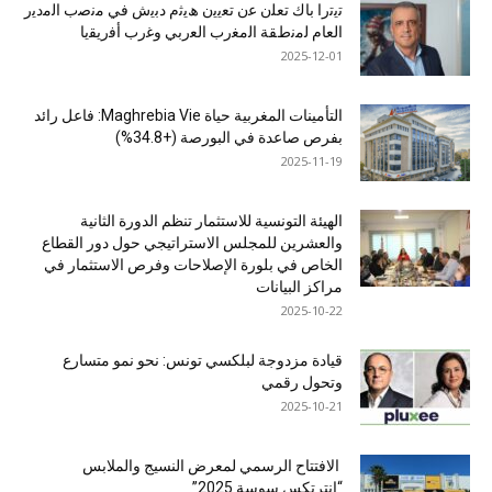
ﺗﯾﺗرا ﺑﺎك ﺗﻌﻠن ﻋن ﺗﻌﯾﯾن ھﯾﺛم دﺑﯾش ﻓﻲ ﻣﻧﺻب اﻟﻣدﯾر
اﻟﻌﺎم ﻟﻣﻧطﻘﺔ اﻟﻣﻐرب اﻟﻌرﺑﻲ وﻏرب أﻓرﯾﻘﯾﺎ
2025-12-01
التأمينات المغربية حياة Maghrebia Vie: فاعل رائد
بفرص صاعدة في البورصة (+34.8%)
2025-11-19
الهيئة التونسية للاستثمار تنظم الدورة الثانية
والعشرين للمجلس الاستراتيجي حول دور القطاع
الخاص في بلورة الإصلاحات وفرص الاستثمار في
مراكز البيانات
2025-10-22
قيادة مزدوجة لبلكسي تونس: نحو نمو متسارع
وتحول رقمي
2025-10-21
الافتتاح الرسمي لمعرض النسيج والملابس
“إنترتكس سوسة 2025”