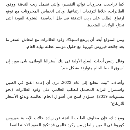
كما تراجعت مخزونات نواتج التقطير، والتي تشمل زيت التدفئة ووقود
الطائرات، خلافا لتوقعات ارتفاعها. ويأتي انخفاض المخزونات مع توقع
ارتفاع الطلب على زيت التدفئة في ظل العاصفة الشتوية القوية التي
تجتاح الولايات المتحدة.
ومن المتوقع أيضا أن يرتفع استهلاك وقود الطائرات مع انتعاش السفر ما
بعد جائحة فيروس كورونا مع حلول موسم عطلة نهاية العام.
وقال رئيس أبحاث السلع الأولية في بنك أستراليا الوطني، بادن مور، إن
“سوق النفط الخام متوازنة بشكل جيد”.
وأضاف: “بينما نتطلع إلى عام 2023، نرى أن إعادة الفتح في الصين
واستمرار التزايد المحتمل للطلب العالمي على وقود الطائرات (نحو
مستويات 2019)، سيؤدي لشح في أسواق الخام العالمية ويدفع الأسعار
للارتفاع”.
ومع ذلك، فإن مخاوف الطلب الناتجة عن زيادة حالات الإصابة بفيروس
كورونا في الصين والقلق من ركود عالمي قد تكبح العقود الآجلة للنفط.