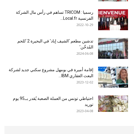
رسميا : TRICOM تساهم في رأس مال الشركة
الفرنسية Local.fr...
2022-10-29
تدشين مطعم ‘الشيف إياد’ في البحيرة 2 ‘للحم
المُدخّن’
2024-06-08
إقامة أميرة في بومهل مشروع سكني جديد لشركة
البعث العقاري IBM...
2023-12-02
احتياطي تونس من العملة الصعبة يُقدر بــ95 يوم
توريد
2023-04-08