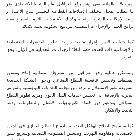
نمو ب1.8 بالمائة يبقى رهين رفع العراقيل أمام النشاط الاقتصادي وهو
ما يتطلب تفعيل مختلف الإصلاحات القطاعية لتحسين مناخ الأعمال و
رصد الإمكانات البشرية والفنية وكذلك الاعتمادات اللازمة لتسريع تنفيذ
برامج العمل والإجراءات المضمنة ببرنامج الحكومة لسنة 2023.
كما يتطلب الامر، إقرار متابعة دورية لتطور المؤشرات الاقتصادية
والاجتماعية ذات العلاقة قصد اتخاذ الإجراءات التعديلية في الإبان، وفق
التقرير.
وستمكن عملية رفع العراقيل من استرجاع انتظامية إنتاج وتصدير
الفسفاط وتحسين تنافسية القطاع الصناعي ودخول الشبكة الحديدية
السريعة طور الاستغلال والرفع من نجاعة الخدمات اللوجستية بالمواني
البحرية بالإضافة الى تحسين خدمات النقل الجوي ومزيد تطوير القطاع
السياحي وتدعيم دور قطاع تكنولوجيات الاتصال والمعلومات ودعم
التجديد والابتكار.
كما ستسمح بإصلاح الهياكل التعديلية وإدماج القطاع الموازي في الدورة
الاقتصادية ومقاومة التهريب وتحسين المنظومة القضائية وتسريع نسق