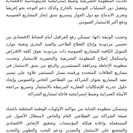
تحديث المنظومة التشريعية وضبط إستراتيجية للديبلوماسية الاقتصادية
وتفعيل دور التمثيليات التونسية بالخارج وكذلك دعم التوجه نحو إفريقيا
وتعزيز الاندماج مع دول الجوار وتسريع نسق إنجاز المشاريع العمومية
ودفع أكبر للاستثمار العمومي.
وحسب الوثيقة ذاتها، سيمكن رفع العراقيل أمام النشاط الاقتصادي من
تحسين مردودية وإنتاج القطاع الفلاحي والصيد البحري وتعبئة موارد
التمويل الكافية للمشاريع العمومية ذات مردودية تفوق كلفة الاقتراض
واستكمال إصلاح المنظومة التشريعية والتحفيزية للاستثمار وتحديث
منظومة الإحاطة ومرافقة المستثمرين والرفع من نسق الاستثمار في
مشاريع الطاقات المتجددة ورقمنة مسار المستثمر علاوة على تيسير
تنفيذ المشاريع بعنوان الشراكة بين القطاعين الخاص والعمومي وإيجاد
حلول جذرية للإشكاليات العقارية المرتبطة بالاستثمار وتسريع مراجعة
الأمثلة العمرانية وضبط إستراتيجية فاعلة لمشاريع الشراكة.
وستمكن منظومة الجباية من مواكبة الأولويات الوطنية المتعلقة باعتماد
صيغة الشراكة بين القطاعين العام والخاص لاستغلال الأصول غير
المستعملة وإعادة هيكلة المؤسسات وتحقيق الإنعاش الاقتصادي
والتشجيع على الاستثمار والتصدير ودعم البحث والتطوير والتجديد