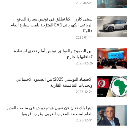
2026-02-20
سيتي كارز – كيا تطلق في تونس سيارة الـدفع
الرباعي الكهربائي EV3 المتوَّجة بلقب سيارة العام
عالميًا
2026-01-14
بين الطموح والعوائق: تونس أمام تحدي استعادة
كفاءاتها بالخارج
2025-12-26
الاقتصاد التونسي 2025: بين الصمود الاجتماعي
وتحديات التنافسية القارية
2025-12-24
ﺗﯾﺗرا ﺑﺎك ﺗﻌﻠن ﻋن ﺗﻌﯾﯾن ھﯾﺛم دﺑﯾش ﻓﻲ ﻣﻧﺻب اﻟﻣدﯾر
اﻟﻌﺎم ﻟﻣﻧطﻘﺔ اﻟﻣﻐرب اﻟﻌرﺑﻲ وﻏرب أﻓرﯾﻘﯾﺎ
2025-12-01