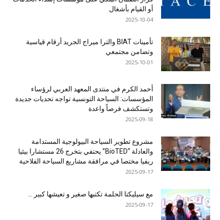
أو القيام بأشغال
2025-10-04
تأمينات BIAT والترا ميراج الجريد أرقام قياسية
وتضامن مجتمعي
2025-10-01
أحمد الكرم في منتدى المعهد العربي لرؤساء
المؤسسات: السياحة التونسية تواجه تحديات جديدة
وتستكشف فرصاً واعدة
2025-09-18
مشروع تطوير السياحة البيولوجية المستدامة
والعادلة “BioTED” يحتفي بتخرج 26 مستشارا بيئيا
ريفيا مختصا في مرافقة مشاريع السياحة الفلاحية
2025-09-17
مع سيليكتا الحلمة تكتبها صغير و تعيشها كبير …
2025-09-17