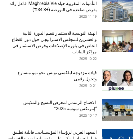
التأمينات المغربية حياة Maghrebia Vie: فاعل رائد
بفرص صاعدة في البورصة (+34.8%)
2025-11-19
الهيئة التونسية للاستثمار تنظم الدورة الثانية
والعشرين للمجلس الاستراتيجي حول دور القطاع
الخاص في بلورة الإصلاحات وفرص الاستثمار في
مراكز البيانات
2025-10-22
قيادة مزدوجة لبلكسي تونس: نحو نمو متسارع
وتحول رقمي
2025-10-21
الافتتاح الرسمي لمعرض النسيج والملابس
“إنترتكس سوسة 2025”
2025-10-17
المعهد العربي لرؤساء المؤسسات… قابلية تطبيق
قرار الضمان البنكي على مؤسسات إسداء الخدمات