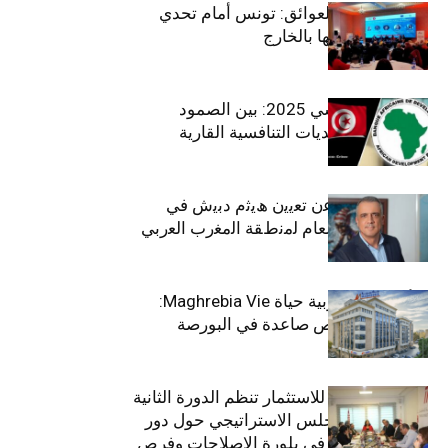
بين الطموح والعوائق: تونس أمام تحدي
استعادة كفاءاتها بالخارج
الاقتصاد التونسي 2025: بين الصمود
الاجتماعي وتحديات التنافسية القارية
ﺗﯾﺗرا ﺑﺎك ﺗﻌﻠن ﻋن ﺗﻌﯾﯾن ھﯾﺛم دﺑﯾش ﻓﻲ
ﻣﻧﺻب اﻟﻣدﯾر اﻟﻌﺎم ﻟﻣﻧطﻘﺔ اﻟﻣﻐرب اﻟﻌرﺑﻲ
وﻏرب أﻓرﯾﻘﯾﺎ
التأمينات المغربية حياة Maghrebia Vie:
فاعل رائد بفرص صاعدة في البورصة
(+34.8%)
الهيئة التونسية للاستثمار تنظم الدورة الثانية
والعشرين للمجلس الاستراتيجي حول دور
القطاع الخاص في بلورة الإصلاحات وفرص