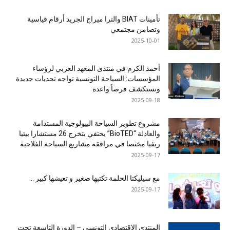
تأمينات BIAT والترا ميراج الجريد أرقام قياسية
وتضامن مجتمعي
2025-10-01
أحمد الكرم في منتدى المعهد العربي لرؤساء
المؤسسات: السياحة التونسية تواجه تحديات جديدة
وتستكشف فرصاً واعدة
2025-09-18
مشروع تطوير السياحة البيولوجية المستدامة
والعادلة “BioTED” يحتفي بتخرج 26 مستشارا بيئيا
ريفيا مختصا في مرافقة مشاريع السياحة الفلاحية
2025-09-17
مع سيليكتا الحلمة تكتبها صغير و تعيشها كبير …
2025-09-17
المنتدى الاقتصادي التونسي – الدورة التاسعة تحت