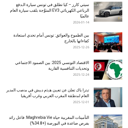
سيتي كارز – كيا تطلق في تونس سيارة الـدفع
الرباعي الكهربائي EV3 المتوَّجة بلقب سيارة العام
عالميًا
2026-01-14
بين الطموح والعوائق: تونس أمام تحدي استعادة
كفاءاتها بالخارج
2025-12-26
الاقتصاد التونسي 2025: بين الصمود الاجتماعي
وتحديات التنافسية القارية
2025-12-24
ﺗﯾﺗرا ﺑﺎك ﺗﻌﻠن ﻋن ﺗﻌﯾﯾن ھﯾﺛم دﺑﯾش ﻓﻲ ﻣﻧﺻب اﻟﻣدﯾر
اﻟﻌﺎم ﻟﻣﻧطﻘﺔ اﻟﻣﻐرب اﻟﻌرﺑﻲ وﻏرب أﻓرﯾﻘﯾﺎ
2025-12-01
التأمينات المغربية حياة Maghrebia Vie: فاعل رائد
بفرص صاعدة في البورصة (+34.8%)