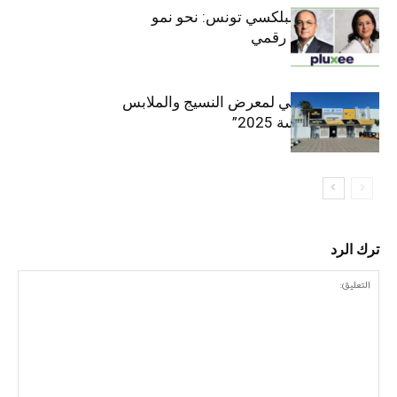
قيادة مزدوجة لبلكسي تونس: نحو نمو
متسارع وتحول رقمي
الافتتاح الرسمي لمعرض النسيج والملابس
“إنترتكس سوسة 2025”
ترك الرد