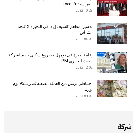
الفرنسية Local.fr...
2022-10-29
تدشين مطعم ‘الشيف إياد’ في البحيرة 2 ‘للحم
المُدخّن’
2024-06-08
إقامة أميرة في بومهل مشروع سكني جديد لشركة
البعث العقاري IBM...
2023-12-02
احتياطي تونس من العملة الصعبة يُقدر بــ95 يوم
توريد
2023-04-08
شركة