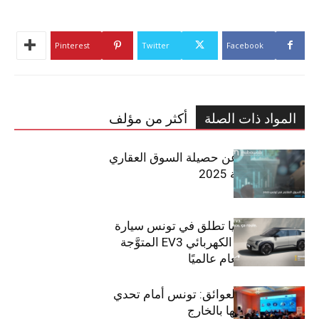
Pinterest
Twitter
Facebook
المواد ذات الصلة
أكثر من مؤلف
مبوب تكشف عن حصيلة السوق العقاري
في تونس لسنة 2025
سيتي كارز – كيا تطلق في تونس سيارة
الـدفع الرباعي الكهربائي EV3 المتوَّجة
بلقب سيارة العام عالميًا
بين الطموح والعوائق: تونس أمام تحدي
استعادة كفاءاتها بالخارج