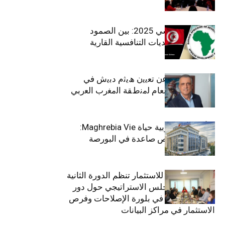
الاقتصاد التونسي 2025: بين الصمود
الاجتماعي وتحديات التنافسية القارية
ﺗﯾﺗرا ﺑﺎك ﺗﻌﻠن ﻋن ﺗﻌﯾﯾن ھﯾﺛم دﺑﯾش ﻓﻲ
ﻣﻧﺻب اﻟﻣدﯾر اﻟﻌﺎم ﻟﻣﻧطﻘﺔ اﻟﻣﻐرب اﻟﻌرﺑﻲ
وﻏرب أﻓرﯾﻘﯾﺎ
التأمينات المغربية حياة Maghrebia Vie:
فاعل رائد بفرص صاعدة في البورصة
(+34.8%)
الهيئة التونسية للاستثمار تنظم الدورة الثانية
والعشرين للمجلس الاستراتيجي حول دور
القطاع الخاص في بلورة الإصلاحات وفرص
الاستثمار في مراكز البيانات