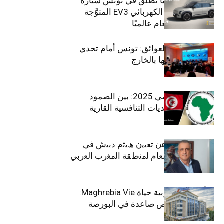
سيتي كارز – كيا تطلق في تونس سيارة
الـدفع الرباعي الكهربائي EV3 المتوَّجة
بلقب سيارة العام عالميًا
بين الطموح والعوائق: تونس أمام تحدي
استعادة كفاءاتها بالخارج
الاقتصاد التونسي 2025: بين الصمود
الاجتماعي وتحديات التنافسية القارية
ﺗﯾﺗرا ﺑﺎك ﺗﻌﻠن ﻋن ﺗﻌﯾﯾن ھﯾﺛم دﺑﯾش ﻓﻲ
ﻣﻧﺻب اﻟﻣدﯾر اﻟﻌﺎم ﻟﻣﻧطﻘﺔ اﻟﻣﻐرب اﻟﻌرﺑﻲ
وﻏرب أﻓرﯾﻘﯾﺎ
التأمينات المغربية حياة Maghrebia Vie:
فاعل رائد بفرص صاعدة في البورصة
(+34.8%)