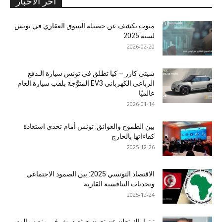
آخر الأخبار
مبوب تكشف عن حصيلة السوق العقاري في تونس
لسنة 2025
2026-02-20
سيتي كارز – كيا تطلق في تونس سيارة الـدفع
الرباعي الكهربائي EV3 المتوَّجة بلقب سيارة العام
عالميًا
2026-01-14
بين الطموح والعوائق: تونس أمام تحدي استعادة
كفاءاتها بالخارج
2025-12-26
الاقتصاد التونسي 2025: بين الصمود الاجتماعي
وتحديات التنافسية القارية
2025-12-24
ﺗﯾﺗرا ﺑﺎك ﺗﻌﻠن ﻋن ﺗﻌﯾﯾن ھﯾﺛم دﺑﯾش ﻓﻲ ﻣﻧﺻب اﻟﻣدﯾر