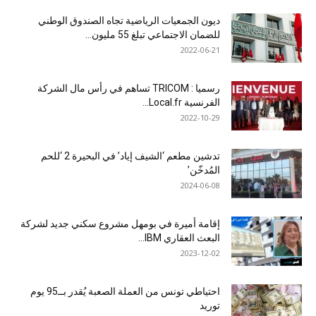
ديون الجمعيات الرياضية تجاه الصندوق الوطني
للضمان الاجتماعي تبلغ 55 مليون...
2022-06-21
رسميا : TRICOM تساهم في رأس مال الشركة
الفرنسية Local.fr...
2022-10-29
تدشين مطعم ‘الشيف إياد’ في البحيرة 2 ‘للحم
المُدخّن’
2024-06-08
إقامة أميرة في بومهل مشروع سكني جديد لشركة
البعث العقاري IBM...
2023-12-02
احتياطي تونس من العملة الصعبة يُقدر بــ95 يوم
توريد