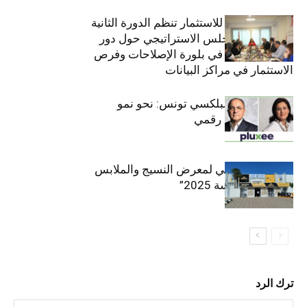
الهيئة التونسية للاستثمار تنظم الدورة الثانية
والعشرين للمجلس الاستراتيجي حول دور
القطاع الخاص في بلورة الإصلاحات وفرص
الاستثمار في مراكز البيانات
قيادة مزدوجة لبلكسي تونس: نحو نمو
متسارع وتحول رقمي
الافتتاح الرسمي لمعرض النسيج والملابس
“إنترتكس سوسة 2025”
ترك الرد