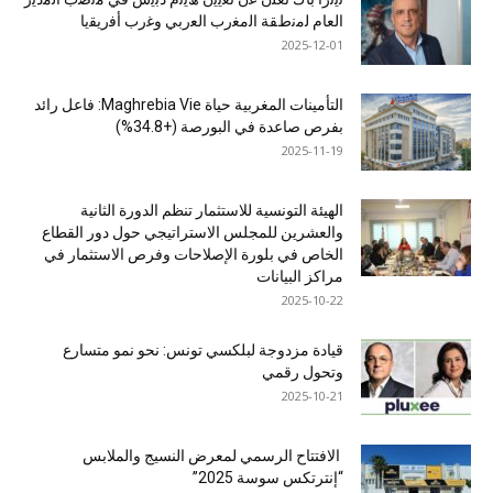
اﻟﻌﺎم ﻟﻣﻧطﻘﺔ اﻟﻣﻐرب اﻟﻌرﺑﻲ وﻏرب أﻓرﯾﻘﯾﺎ
2025-12-01
التأمينات المغربية حياة Maghrebia Vie: فاعل رائد
بفرص صاعدة في البورصة (+34.8%)
2025-11-19
الهيئة التونسية للاستثمار تنظم الدورة الثانية
والعشرين للمجلس الاستراتيجي حول دور القطاع
الخاص في بلورة الإصلاحات وفرص الاستثمار في
مراكز البيانات
2025-10-22
قيادة مزدوجة لبلكسي تونس: نحو نمو متسارع
وتحول رقمي
2025-10-21
الافتتاح الرسمي لمعرض النسيج والملابس
“إنترتكس سوسة 2025”