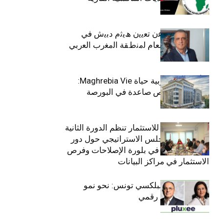
ﺗﯾﺗرا ﺑﺎك ﺗﻌﻠن ﻋن ﺗﻌﯾﯾن ھﯾﺛم دﺑﯾش ﻓﻲ
ﻣﻧﺻب اﻟﻣدﯾر اﻟﻌﺎم ﻟﻣﻧطﻘﺔ اﻟﻣﻐرب اﻟﻌرﺑﻲ
وﻏرب أﻓرﯾﻘﯾﺎ
التأمينات المغربية حياة Maghrebia Vie:
فاعل رائد بفرص صاعدة في البورصة
(+34.8%)
الهيئة التونسية للاستثمار تنظم الدورة الثانية
والعشرين للمجلس الاستراتيجي حول دور
القطاع الخاص في بلورة الإصلاحات وفرص
الاستثمار في مراكز البيانات
قيادة مزدوجة لبلكسي تونس: نحو نمو
متسارع وتحول رقمي