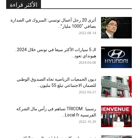
الأكثر قراءة
أثرى 20 رجل أعمال تونسي: المبروك في الصدارة
بصافي “1000 مليار”...
2022-08-14
الـ 5 سيارات الأكثر مبيعا في تونس خلال 2024..
هيونداي تعود...
2024-06-08
ديون الجمعيات الرياضية تجاه الصندوق الوطني
للضمان الاجتماعي تبلغ 55 مليون...
2022-06-21
رسميا : TRICOM تساهم في رأس مال الشركة
الفرنسية Local.fr...
2022-10-29