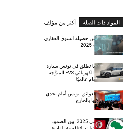
المواد ذات الصلة
أكثر من مؤلف
مبوب تكشف عن حصيلة السوق العقاري
في تونس لسنة 2025
سيتي كارز – كيا تطلق في تونس سيارة
الـدفع الرباعي الكهربائي EV3 المتوَّجة
بلقب سيارة العام عالميًا
بين الطموح والعوائق: تونس أمام تحدي
استعادة كفاءاتها بالخارج
الاقتصاد التونسي 2025: بين الصمود
الاجتماعي وتحديات التنافسية القارية