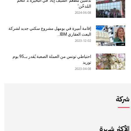
تدشين مطعم ‘الشيف إياد’ في البحيرة 2 ‘للحم
المُدخّن’
2024-06-08
إقامة أميرة في بومهل مشروع سكني جديد لشركة
البعث العقاري IBM...
2023-12-02
احتياطي تونس من العملة الصعبة يُقدر بــ95 يوم
توريد
2023-04-08
شركة
الأكثر شهرة