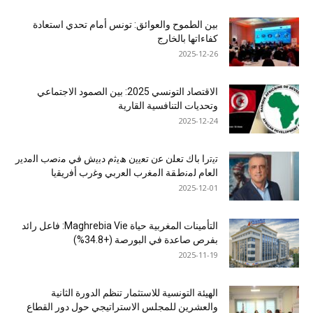
بين الطموح والعوائق: تونس أمام تحدي استعادة
كفاءاتها بالخارج
2025-12-26
الاقتصاد التونسي 2025: بين الصمود الاجتماعي
وتحديات التنافسية القارية
2025-12-24
ﺗﯾﺗرا ﺑﺎك ﺗﻌﻠن ﻋن ﺗﻌﯾﯾن ھﯾﺛم دﺑﯾش ﻓﻲ ﻣﻧﺻب اﻟﻣدﯾر
اﻟﻌﺎم ﻟﻣﻧطﻘﺔ اﻟﻣﻐرب اﻟﻌرﺑﻲ وﻏرب أﻓرﯾﻘﯾﺎ
2025-12-01
التأمينات المغربية حياة Maghrebia Vie: فاعل رائد
بفرص صاعدة في البورصة (+34.8%)
2025-11-19
الهيئة التونسية للاستثمار تنظم الدورة الثانية
والعشرين للمجلس الاستراتيجي حول دور القطاع