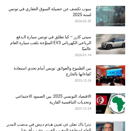
مبوب تكشف عن حصيلة السوق العقاري في تونس
لسنة 2025
2026-02-20
سيتي كارز – كيا تطلق في تونس سيارة الـدفع
الرباعي الكهربائي EV3 المتوَّجة بلقب سيارة العام
عالميًا
2026-01-14
بين الطموح والعوائق: تونس أمام تحدي استعادة
كفاءاتها بالخارج
2025-12-26
الاقتصاد التونسي 2025: بين الصمود الاجتماعي
وتحديات التنافسية القارية
2025-12-24
ﺗﯾﺗرا ﺑﺎك ﺗﻌﻠن ﻋن ﺗﻌﯾﯾن ھﯾﺛم دﺑﯾش ﻓﻲ ﻣﻧﺻب اﻟﻣدﯾر
اﻟﻌﺎم ﻟﻣﻧطﻘﺔ اﻟﻣﻐرب اﻟﻌرﺑﻲ وﻏرب أﻓرﯾﻘﯾﺎ