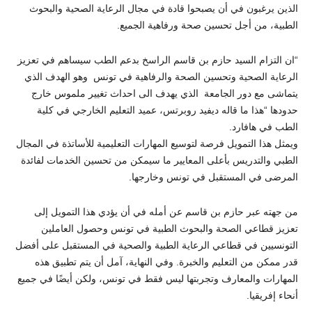
الذين يرغبون في أن يصبحوا قادة في مجال الرعاية الصحية والبحوث
الطبية، من أجل تحسين صحة ورفاهية الجميع.
“
ان التزام السيد حازم بن قاسم الراسخ بدعم الطب سيساهم في تعزيز
الرعاية الصحية وتحسين الصحة والرفاهية في تونس وهو الهدف الذي
يتماشى مع دور الجامعة الذي يهدف الى احداث تغيير ملموس خارج
حدودها
“
هذا ما قاله ديفيد روبرتس، عميد التعليم الخارجي في كلية
الطب في هافارد.
ويمثل هذا التمويل فرصة لتوسيع المهارات التعليمية للأساتذة في المجال
الطبي والتدريس بأعلى المعايير ما سيمكن من تحسين الخدمات لفائدة
المرضى في المستقبل في تونس وخارجها.
من جهته عبر حازم بن قاسم عن أمله في أن يؤدي هذا التمويل إلى
تعزيز قطاعي الصحة والبحوث الطبية في تونس وحصول العاملين
التونسيين في قطاعي الرعاية الطبية والصحية في المستقبل على أفضل
قدر ممكن من التعليم والخبرة. وفي النهاية، آمل أن يتم تطبيق هذه
المهارات والمعارف وتجربتها ليس فقط في تونس، ولكن أيضًا في جميع
أنحاء إفريقيا
.