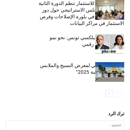
الهيئة التونسية للاستثمار تنظم الدورة الثانية
والعشرين للمجلس الاستراتيجي حول دور
القطاع الخاص في بلورة الإصلاحات وفرص
الاستثمار في مراكز البيانات
قيادة مزدوجة لبلكسي تونس: نحو نمو
متسارع وتحول رقمي
الافتتاح الرسمي لمعرض النسيج والملابس
“إنترتكس سوسة 2025”
ترك الرد