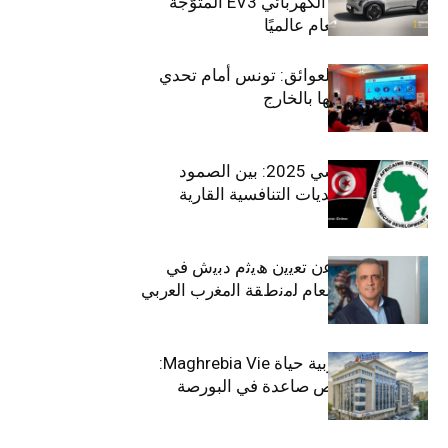
الـدفع الرباعي الكهربائي EV3 المتوَّجة
بلقب سيارة العام عالميًا
بين الطموح والعوائق: تونس أمام تحدي
استعادة كفاءاتها بالخارج
الاقتصاد التونسي 2025: بين الصمود
الاجتماعي وتحديات التنافسية القارية
ﺗﯾﺗرا ﺑﺎك ﺗﻌﻠن ﻋن ﺗﻌﯾﯾن ھﯾﺛم دﺑﯾش ﻓﻲ
ﻣﻧﺻب اﻟﻣدﯾر اﻟﻌﺎم ﻟﻣﻧطﻘﺔ اﻟﻣﻐرب اﻟﻌرﺑﻲ
وﻏرب أﻓرﯾﻘﯾﺎ
التأمينات المغربية حياة Maghrebia Vie:
فاعل رائد بفرص صاعدة في البورصة
(+34.8%)