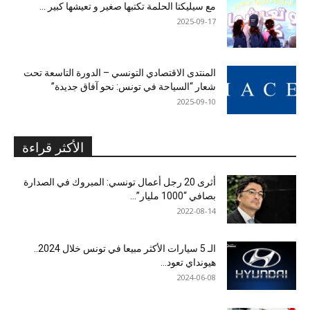
مع سيليكتا الحلمة تكتبها صغير و تعيشها كبير …
2025-09-17
المنتدى الاقتصادي التونسي – الدورة التاسعة تحت
شعار “السياحة في تونس: نحو آفاق جديدة”
2025-09-10
الأكثر قراءة
أثرى 20 رجل أعمال تونسي: المبروك في الصدارة
بصافي “1000 مليار”...
2022-08-14
الـ 5 سيارات الأكثر مبيعا في تونس خلال 2024..
هيونداي تعود...
2024-06-08