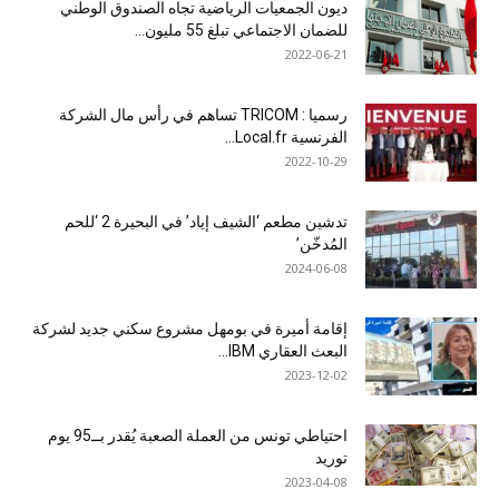
ديون الجمعيات الرياضية تجاه الصندوق الوطني
للضمان الاجتماعي تبلغ 55 مليون...
2022-06-21
رسميا : TRICOM تساهم في رأس مال الشركة
الفرنسية Local.fr...
2022-10-29
تدشين مطعم ‘الشيف إياد’ في البحيرة 2 ‘للحم
المُدخّن’
2024-06-08
إقامة أميرة في بومهل مشروع سكني جديد لشركة
البعث العقاري IBM...
2023-12-02
احتياطي تونس من العملة الصعبة يُقدر بــ95 يوم
توريد
2023-04-08