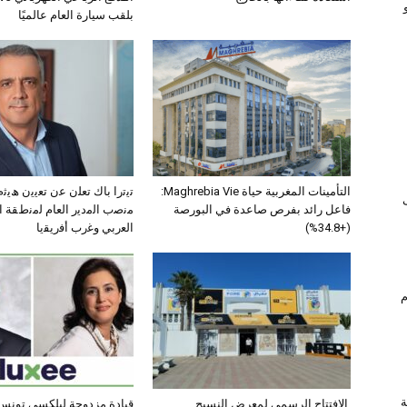
بلقب سيارة العام عالميًا
التأمينات المغربية حياة Maghrebia Vie:
ﺗﯾﺗرا ﺑﺎك ﺗﻌﻠن ﻋن ﺗﻌﯾﯾن ھﯾ
فاعل رائد بفرص صاعدة في البورصة
ﻣﻧﺻب اﻟﻣدﯾر اﻟﻌﺎم ﻟﻣﻧطﻘﺔ 
(+34.8%)
اﻟﻌرﺑﻲ وﻏرب أﻓرﯾﻘﯾﺎ
ام
ة
الافتتاح الرسمي لمعرض النسيج
قيادة مزدوجة لبلكسي تونس: