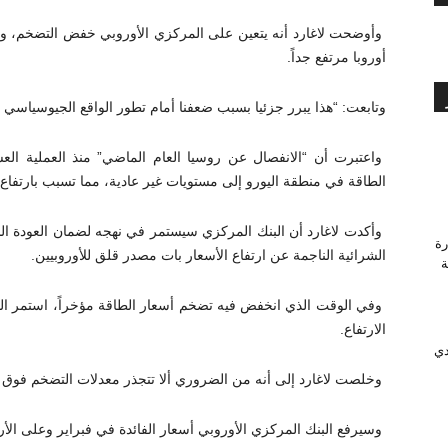
وأوضحت لاغارد أنه يتعين على المركزي الأوروبي خفض التضخم، و
أوروبا مرتفع جداً.
وتابعت: “هذا يبرر جزئيا بسبب ضعفنا أمام تطور الواقع الجيوسياسي ل
واعتبرت أن “الانفصال عن روسيا العام الماضي” منذ العملية الع
الطاقة في منطقة اليورو إلى مستويات غير عادية، مما تسبب بارتفاع معمم للأسع
رة
الشرائية الناجمة عن ارتفاع الأسعار بات مصدر قلق للأوروبيين.
وَّجة
وفي الوقت الذي انخفض فيه تضخم أسعار الطاقة مؤخراً، استمر الت
الارتفاع.
دي
وخلصت لاغارد إلى أنه من الضروري ألا تتجذر معدلات التضخم فوق هدف البنك ال
وسيرفع البنك المركزي الأوروبي أسعار الفائدة في فبراير وعلى الأرج