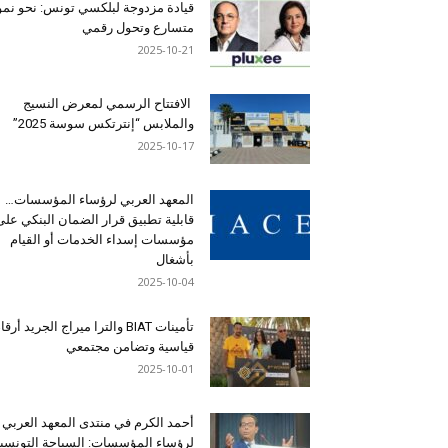
قيادة مزدوجة لبلكسي تونس: نحو نمو
متسارع وتحول رقمي
2025-10-21
الافتتاح الرسمي لمعرض النسيج
والملابس “إنترتكس سوسة 2025”
2025-10-17
المعهد العربي لرؤساء المؤسسات…
قابلية تطبيق قرار الضمان البنكي على
مؤسسات إسداء الخدمات أو القيام
بأشغال
2025-10-04
تأمينات BIAT والترا ميراج الجريد أرق
قياسية وتضامن مجتمعي
2025-10-01
أحمد الكرم في منتدى المعهد العربي
لرؤساء المؤسسات: السياحة التونسي