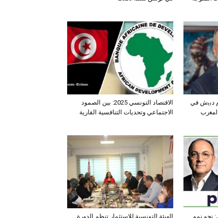
ﺛم دﺑﯾش ﻓﻲ
الاقتصاد التونسي 2025: بين الصمود
اﻟﻣﻐرب
الاجتماعي وتحديات التنافسية القارية
 نحو نمو
الهيئة التونسية للاستثمار تنظم الدورة