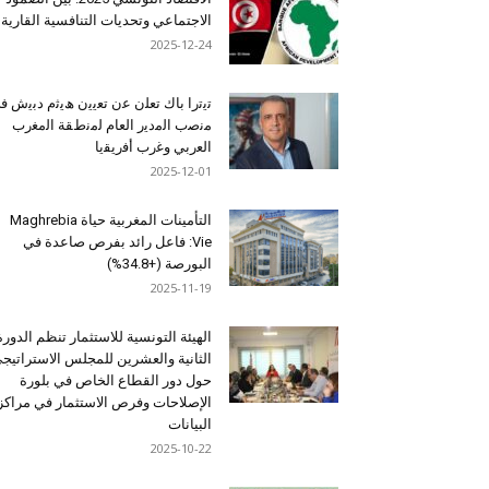
الاجتماعي وتحديات التنافسية القارية
2025-12-24
ﺗﯾﺗرا ﺑﺎك ﺗﻌﻠن ﻋن ﺗﻌﯾﯾن ھﯾﺛم دﺑﯾش ﻓ
ﻣﻧﺻب اﻟﻣدﯾر اﻟﻌﺎم ﻟﻣﻧطﻘﺔ اﻟﻣﻐرب
اﻟﻌرﺑﻲ وﻏرب أﻓرﯾﻘﯾﺎ
2025-12-01
التأمينات المغربية حياة Maghrebia
Vie: فاعل رائد بفرص صاعدة في
البورصة (+34.8%)
2025-11-19
الهيئة التونسية للاستثمار تنظم الدورة
الثانية والعشرين للمجلس الاستراتيج
حول دور القطاع الخاص في بلورة
الإصلاحات وفرص الاستثمار في مراكز
البيانات
2025-10-22