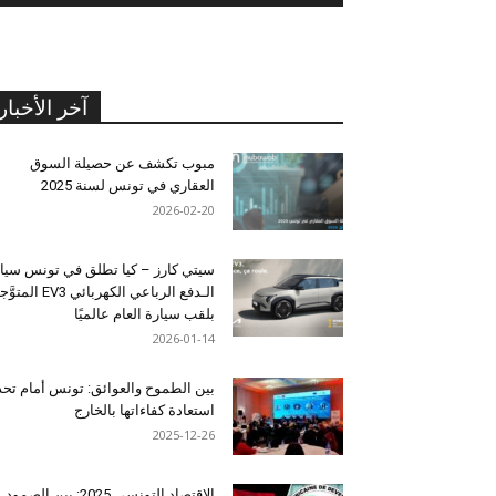
آخر الأخبار
مبوب تكشف عن حصيلة السوق
العقاري في تونس لسنة 2025
2026-02-20
سيتي كارز – كيا تطلق في تونس سيا
الـدفع الرباعي الكهربائي EV3 المت
بلقب سيارة العام عالميًا
2026-01-14
بين الطموح والعوائق: تونس أمام تح
استعادة كفاءاتها بالخارج
2025-12-26
الاقتصاد التونسي 2025: بين الصمود