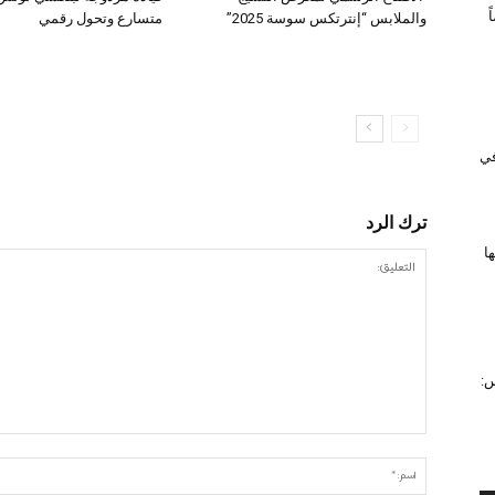
والملابس “إنترتكس سوسة 2025”
متسارع وتحول رقمي
 في
ترك الرد
ا
س: