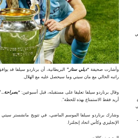
ﻲ
وأشارت صحيفة
“ديلي ستار”
البريطانية، أن برناردو سيلفا قد يوافق
راتبه الحالي مع مان سيتي وما سيحصل عليه مع الهلال.
وقال برناردو سيلفا تعليقا على مستقبله، قبل أسبوعين:
“بصراحة.. ل
أريد فقط الاستمتاع بهذه للحظة”.
ي
وشارك برناردو سيلفا الموسم الماضي، في تتويج مانشستر سيتي بثل
الإنجليزي وكأس اتحاد إنجلترا.
المصدر: وكالات