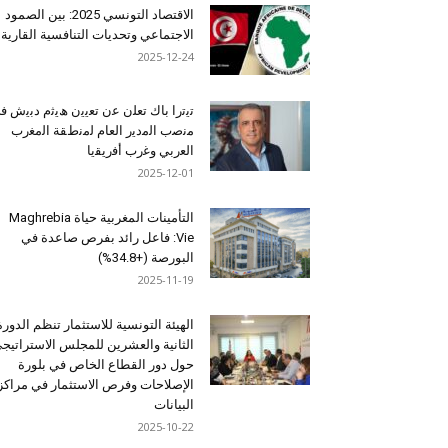
الاقتصاد التونسي 2025: بين الصمود
الاجتماعي وتحديات التنافسية القارية
2025-12-24
ﺗﯾﺗرا ﺑﺎك ﺗﻌﻠن ﻋن ﺗﻌﯾﯾن ھﯾﺛم دﺑﯾش ﻓ
ﻣﻧﺻب اﻟﻣدﯾر اﻟﻌﺎم ﻟﻣﻧطﻘﺔ اﻟﻣﻐرب
اﻟﻌرﺑﻲ وﻏرب أﻓرﯾﻘﯾﺎ
2025-12-01
التأمينات المغربية حياة Maghrebia
Vie: فاعل رائد بفرص صاعدة في
البورصة (+34.8%)
2025-11-19
الهيئة التونسية للاستثمار تنظم الدورة
الثانية والعشرين للمجلس الاستراتيج
حول دور القطاع الخاص في بلورة
الإصلاحات وفرص الاستثمار في مراكز
البيانات
2025-10-22