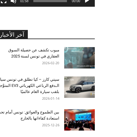
01:58
00:00
آخر الأخبار
مبوب تكشف عن حصيلة السوق
العقاري في تونس لسنة 2025
2026-02-20
سيتي كارز – كيا تطلق في تونس سيا
الـدفع الرباعي الكهربائي EV3 المت
بلقب سيارة العام عالميًا
2026-01-14
بين الطموح والعوائق: تونس أمام تح
استعادة كفاءاتها بالخارج
2025-12-26