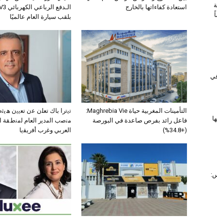
ة
استعادة كفاءاتها بالخارج
بلقب سيارة العام عالميًا
 في
التأمينات المغربية حياة Maghrebia Vie:
ﺗﯾﺗرا ﺑﺎك ﺗﻌﻠن ﻋن ﺗﻌﯾﯾن ھﯾ
ا
فاعل رائد بفرص صاعدة في البورصة
ﻣﻧﺻب اﻟﻣدﯾر اﻟﻌﺎم ﻟﻣﻧطﻘﺔ 
(+34.8%)
اﻟﻌرﺑﻲ وﻏرب أﻓرﯾﻘﯾﺎ
س: