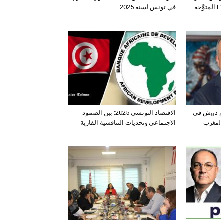
الـدفع الرباعي الكهربائي EV3 المتوَّجة
في تونس لسنة 2025
ﺛم دﺑﯾش ﻓﻲ
الاقتصاد التونسي 2025: بين الصمود
اﻟﻣﻐرب
الاجتماعي وتحديات التنافسية القارية