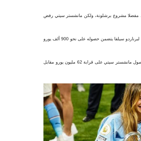
ن، مفضلا مشروع برشلونة، ولكن مانشستر سيتي رفض
، أن الهلال السعودي قدم عرضا مغريا لبرناردو سيلفا يتضمن حصوله على نحو 900 ألف يورو
وبالإضافة إلى إغراء برناردو سيلفا، فإن العرض السعودي يتضمن حصول مانشستر سيتي على قرابة 62 مليون يورو مقابل