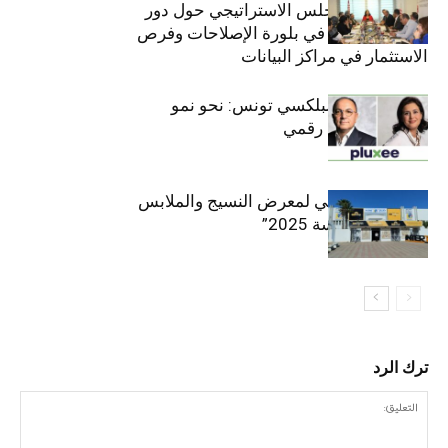
والعشرين للمجلس الاستراتيجي حول دور
القطاع الخاص في بلورة الإصلاحات وفرص
الاستثمار في مراكز البيانات
قيادة مزدوجة لبلكسي تونس: نحو نمو
متسارع وتحول رقمي
الافتتاح الرسمي لمعرض النسيج والملابس
“إنترتكس سوسة 2025”
ترك الرد