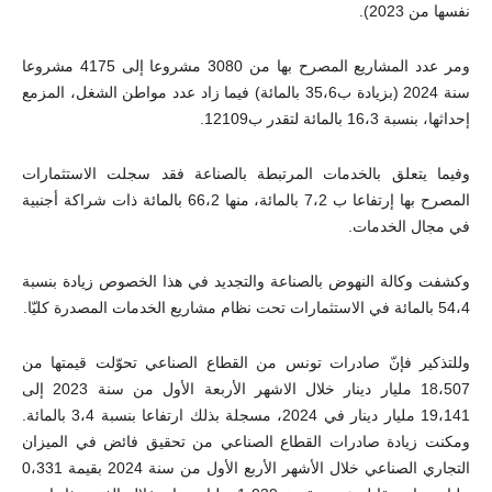
نفسها من 2023).
ومر عدد المشاريع المصرح بها من 3080 مشروعا إلى 4175 مشروعا
سنة 2024 (بزيادة ب35،6 بالمائة) فيما زاد عدد مواطن الشغل، المزمع
إحداثها، بنسبة 16،3 بالمائة لتقدر ب12109.
وفيما يتعلق بالخدمات المرتبطة بالصناعة فقد سجلت الاستثمارات
المصرح بها إرتفاعا ب 7،2 بالمائة، منها 66،2 بالمائة ذات شراكة أجنبية
في مجال الخدمات.
وكشفت وكالة النهوض بالصناعة والتجديد في هذا الخصوص زيادة بنسبة
54،4 بالمائة في الاستثمارات تحت نظام مشاريع الخدمات المصدرة كليّا.
وللتذكير فإنّ صادرات تونس من القطاع الصناعي تحوّلت قيمتها من
18،507 مليار دينار خلال الاشهر الأربعة الأول من سنة 2023 إلى
19،141 مليار دينار في 2024، مسجلة بذلك ارتفاعا بنسبة 3،4 بالمائة.
ومكنت زيادة صادرات القطاع الصناعي من تحقيق فائض في الميزان
التجاري الصناعي خلال الأشهر الأربع الأول من سنة 2024 بقيمة 0،331