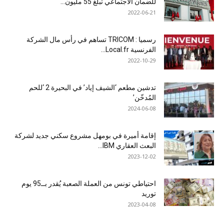
للضمان الاجتماعي تبلغ 55 مليون...
2022-06-21
رسميا : TRICOM تساهم في رأس مال الشركة
الفرنسية Local.fr...
2022-10-29
تدشين مطعم ‘الشيف إياد’ في البحيرة 2 ‘للحم
المُدخّن’
2024-06-08
إقامة أميرة في بومهل مشروع سكني جديد لشركة
البعث العقاري IBM...
2023-12-02
احتياطي تونس من العملة الصعبة يُقدر بــ95 يوم
توريد
2023-04-08