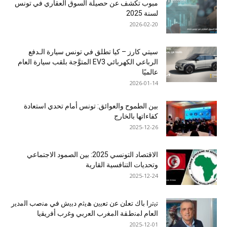
مبوب تكشف عن حصيلة السوق العقاري في تونس
لسنة 2025
2026-02-20
سيتي كارز – كيا تطلق في تونس سيارة الـدفع
الرباعي الكهربائي EV3 المتوَّجة بلقب سيارة العام
عالميًا
2026-01-14
بين الطموح والعوائق: تونس أمام تحدي استعادة
كفاءاتها بالخارج
2025-12-26
الاقتصاد التونسي 2025: بين الصمود الاجتماعي
وتحديات التنافسية القارية
2025-12-24
ﺗﯾﺗرا ﺑﺎك ﺗﻌﻠن ﻋن ﺗﻌﯾﯾن ھﯾﺛم دﺑﯾش ﻓﻲ ﻣﻧﺻب اﻟﻣدﯾر
اﻟﻌﺎم ﻟﻣﻧطﻘﺔ اﻟﻣﻐرب اﻟﻌرﺑﻲ وﻏرب أﻓرﯾﻘﯾﺎ
2025-12-01