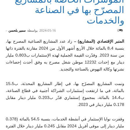
المصرّح بها في الصناعة
والخدمات
0
2024-05-16
بواسطة
سمير بلحسن
-
المنبر الإقتصادي (المشاريع) –
زاد عدد المشاريع الصناعية المصرح بها،
بنسبة 8،4 بالمائة خلال الأربع أشهر الأول من 2024 مقارنة بالفترة ذاتها
من سنة 2023. وقدّرت القيمة الجملية لهذه الإستثمارات ب0،803 مليار
دينار مع إحداث 12232 موطن شغل مصرح به وفق أحدث إحصاءات
نشرتها وكالة النهوض بالصناعة والتجديد.
ونمت المشاريع المصرّح بها، في إطار المشاريع المحدثة، ب15،5
بالمائة، في ما ارتفعت إستثمارات الشراكة أجنبية في قطاع الصناعة،
ب14،4 بالمائة، بمجموع إستثماري قدّر ب0،203 مليار دينار مقابل
0،178 مليار دينار في 2023.
وقفزت نوايا الإستثمار في أنشطة الخدمات، بنسبة 54،5 بالمائة (0،378
مليار دينار إلى موفى أفريل 2024 مقابل 0،245 مليار دينار خلال الفترة