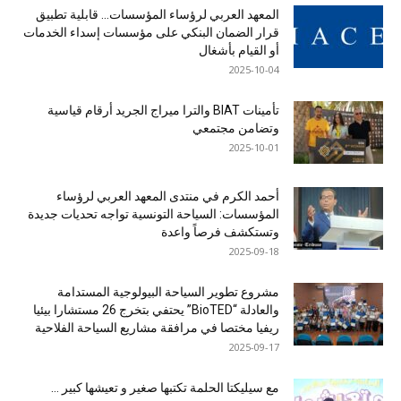
المعهد العربي لرؤساء المؤسسات… قابلية تطبيق
قرار الضمان البنكي على مؤسسات إسداء الخدمات
أو القيام بأشغال
2025-10-04
تأمينات BIAT والترا ميراج الجريد أرقام قياسية
وتضامن مجتمعي
2025-10-01
أحمد الكرم في منتدى المعهد العربي لرؤساء
المؤسسات: السياحة التونسية تواجه تحديات جديدة
وتستكشف فرصاً واعدة
2025-09-18
مشروع تطوير السياحة البيولوجية المستدامة
والعادلة “BioTED” يحتفي بتخرج 26 مستشارا بيئيا
ريفيا مختصا في مرافقة مشاريع السياحة الفلاحية
2025-09-17
مع سيليكتا الحلمة تكتبها صغير و تعيشها كبير …