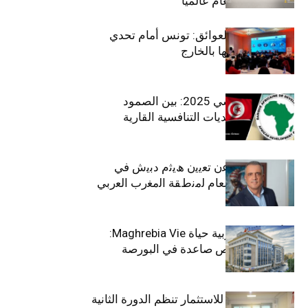
بلقب سيارة العام عالميًا
بين الطموح والعوائق: تونس أمام تحدي
استعادة كفاءاتها بالخارج
الاقتصاد التونسي 2025: بين الصمود
الاجتماعي وتحديات التنافسية القارية
ﺗﯾﺗرا ﺑﺎك ﺗﻌﻠن ﻋن ﺗﻌﯾﯾن ھﯾﺛم دﺑﯾش ﻓﻲ
ﻣﻧﺻب اﻟﻣدﯾر اﻟﻌﺎم ﻟﻣﻧطﻘﺔ اﻟﻣﻐرب اﻟﻌرﺑﻲ
وﻏرب أﻓرﯾﻘﯾﺎ
التأمينات المغربية حياة Maghrebia Vie:
فاعل رائد بفرص صاعدة في البورصة
(+34.8%)
الهيئة التونسية للاستثمار تنظم الدورة الثانية