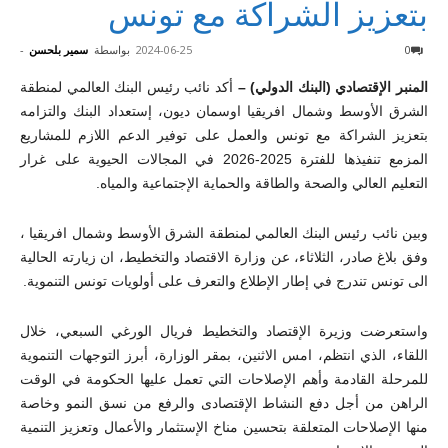
بتعزيز الشراكة مع تونس
0
2024-06-25
بواسطة
سمير بلحسن
-
المنبر الإقتصادي (البنك الدولي) –
أكد نائب رئيس البنك العالمي لمنطقة
الشرق الأوسط وشمال افريقيا اوسمان ديون، إستعداد البنك والتزامه
بتعزيز الشراكة مع تونس والعمل على توفير الدعم اللازم للمشاريع
المزمع تنفيذها للفترة 2025-2026 في المجالات الحيوية على غرار
التعليم العالي والصحة والطاقة والحماية الإجتماعية والمياه.
وبين نائب رئيس البنك العالمي لمنطقة الشرق الأوسط وشمال افريقيا ،
وفق بلاغ صادر، الثلاثاء، عن وزارة الاقتصاد والتخطيط، ان زيارته الحالية
الى تونس تندرج في إطار الإطلاع والتعرف على أولويات تونس التنموية.
واستعرضت وزيرة الإقتصاد والتخطيط فريال الورغي السبعي، خلال
اللقاء، الذي انتظم، امس الاثنين، بمقر الوزارة، أبرز التوجهات التنموية
للمرحلة القادمة وأهم الإصلاحات التي تعمل عليها الحكومة في الوقت
الراهن من أجل دفع النشاط الإقتصادى والرفع من نسق النمو وخاصة
منها الإصلاحات المتعلقة بتحسين مناخ الإستثمار والأعمال وتعزيز التنمية