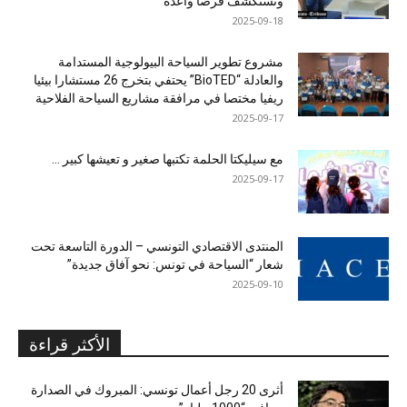
وتستكشف فرصاً واعدة
2025-09-18
مشروع تطوير السياحة البيولوجية المستدامة
والعادلة “BioTED” يحتفي بتخرج 26 مستشارا بيئيا
ريفيا مختصا في مرافقة مشاريع السياحة الفلاحية
2025-09-17
مع سيليكتا الحلمة تكتبها صغير و تعيشها كبير …
2025-09-17
المنتدى الاقتصادي التونسي – الدورة التاسعة تحت
شعار “السياحة في تونس: نحو آفاق جديدة”
2025-09-10
الأكثر قراءة
أثرى 20 رجل أعمال تونسي: المبروك في الصدارة