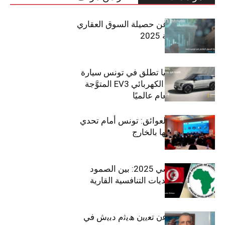
مبوب تكشف عن حصيلة السوق العقاري
في تونس لسنة 2025
سيتي كارز – كيا تطلق في تونس سيارة
الـدفع الرباعي الكهربائي EV3 المتوَّجة
بلقب سيارة العام عالميًا
بين الطموح والعوائق: تونس أمام تحدي
استعادة كفاءاتها بالخارج
الاقتصاد التونسي 2025: بين الصمود
الاجتماعي وتحديات التنافسية القارية
ﺗﯾﺗرا ﺑﺎك ﺗﻌﻠن ﻋن ﺗﻌﯾﯾن ھﯾﺛم دﺑﯾش ﻓﻲ