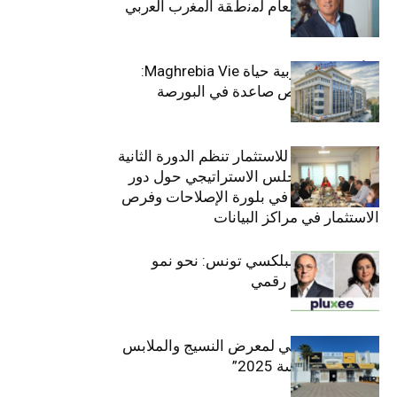
ﻣﻧﺻب اﻟﻣدﯾر اﻟﻌﺎم ﻟﻣﻧطﻘﺔ اﻟﻣﻐرب اﻟﻌرﺑﻲ
وﻏرب أﻓرﯾﻘﯾﺎ
التأمينات المغربية حياة Maghrebia Vie:
فاعل رائد بفرص صاعدة في البورصة
(+34.8%)
الهيئة التونسية للاستثمار تنظم الدورة الثانية
والعشرين للمجلس الاستراتيجي حول دور
القطاع الخاص في بلورة الإصلاحات وفرص
الاستثمار في مراكز البيانات
قيادة مزدوجة لبلكسي تونس: نحو نمو
متسارع وتحول رقمي
الافتتاح الرسمي لمعرض النسيج والملابس
“إنترتكس سوسة 2025”