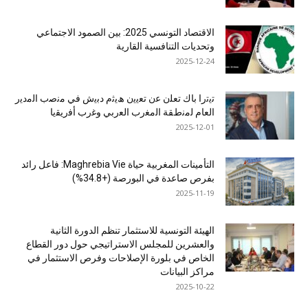
الاقتصاد التونسي 2025: بين الصمود الاجتماعي
وتحديات التنافسية القارية
2025-12-24
ﺗﯾﺗرا ﺑﺎك ﺗﻌﻠن ﻋن ﺗﻌﯾﯾن ھﯾﺛم دﺑﯾش ﻓﻲ ﻣﻧﺻب اﻟﻣدﯾر
اﻟﻌﺎم ﻟﻣﻧطﻘﺔ اﻟﻣﻐرب اﻟﻌرﺑﻲ وﻏرب أﻓرﯾﻘﯾﺎ
2025-12-01
التأمينات المغربية حياة Maghrebia Vie: فاعل رائد
بفرص صاعدة في البورصة (+34.8%)
2025-11-19
الهيئة التونسية للاستثمار تنظم الدورة الثانية
والعشرين للمجلس الاستراتيجي حول دور القطاع
الخاص في بلورة الإصلاحات وفرص الاستثمار في
مراكز البيانات
2025-10-22