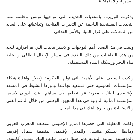
البشرية والاجتماعية.
وذكرت الوزيرة، بالتحديات الجديدة التي تواجهها تونس وخاصة منها
التحديات المستجدة الناجمة عن التغيرات المناخية وتداعياتها على العديد
من المجالات على غرار المياه والأمن الغذائي.
وبينت في هذا الصدد، أهم التوجهات والاستراتيجيات التي تم اقرارها للحد
من هذه التداعيات من ذلك التقدم في مسار الإنتقال الطاقي و تحلية
مياه البحر ورسكلة المياه المستعملة.
واكدت السبعي، على الأهمية التي توليها الحكومة لإصلاح واعادة هيكلة
المؤسسات العمومية حتى تستعيد نجاعتها ودورها النشيط في المشهد
الإقتصادي للبلاد ، معربة عن تطلعها بأن يساهم البنك الدولي لاسيما
المؤسسة المالية الدولية في هذا المجهود الوطني من خلال الدعم الفني
و الإستفادة من خبرة البنك في هذا المجال.
وكانت المقابلة التي حضرها المدير الإقليمي لمنطقة المغرب العربي
ومالطا جيسكو هنتشِل والمدير الإقليمي لمنطقة شمال إفريقيا
بالمؤسسة المالية الدولية عمر سيلا ومدير مكتب البنك بتونس ألكسندر