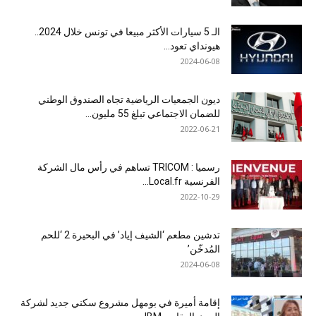
الـ 5 سيارات الأكثر مبيعا في تونس خلال 2024..
هيونداي تعود...
2024-06-08
ديون الجمعيات الرياضية تجاه الصندوق الوطني
للضمان الاجتماعي تبلغ 55 مليون...
2022-06-21
رسميا : TRICOM تساهم في رأس مال الشركة
الفرنسية Local.fr...
2022-10-29
تدشين مطعم ‘الشيف إياد’ في البحيرة 2 ‘للحم
المُدخّن’
2024-06-08
إقامة أميرة في بومهل مشروع سكني جديد لشركة