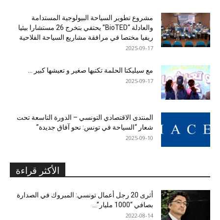
مشروع تطوير السياحة البيولوجية المستدامة
والعادلة “BioTED” يحتفي بتخرج 26 مستشارا بيئيا
ريفيا مختصا في مرافقة مشاريع السياحة الفلاحية
2025-09-17
مع سيليكتا الحلمة تكتبها صغير و تعيشها كبير …
2025-09-17
المنتدى الاقتصادي التونسي – الدورة التاسعة تحت
شعار “السياحة في تونس: نحو آفاق جديدة”
2025-09-10
الأكثر قراءة
أثرى 20 رجل أعمال تونسي: المبروك في الصدارة
بصافي “1000 مليار”...
2022-08-14