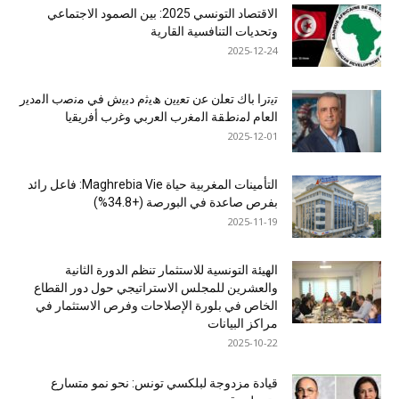
الاقتصاد التونسي 2025: بين الصمود الاجتماعي
وتحديات التنافسية القارية
2025-12-24
ﺗﯾﺗرا ﺑﺎك ﺗﻌﻠن ﻋن ﺗﻌﯾﯾن ھﯾﺛم دﺑﯾش ﻓﻲ ﻣﻧﺻب اﻟﻣدﯾر
اﻟﻌﺎم ﻟﻣﻧطﻘﺔ اﻟﻣﻐرب اﻟﻌرﺑﻲ وﻏرب أﻓرﯾﻘﯾﺎ
2025-12-01
التأمينات المغربية حياة Maghrebia Vie: فاعل رائد
بفرص صاعدة في البورصة (+34.8%)
2025-11-19
الهيئة التونسية للاستثمار تنظم الدورة الثانية
والعشرين للمجلس الاستراتيجي حول دور القطاع
الخاص في بلورة الإصلاحات وفرص الاستثمار في
مراكز البيانات
2025-10-22
قيادة مزدوجة لبلكسي تونس: نحو نمو متسارع