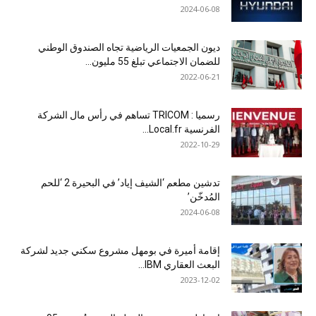
2024-06-08
ديون الجمعيات الرياضية تجاه الصندوق الوطني
للضمان الاجتماعي تبلغ 55 مليون...
2022-06-21
رسميا : TRICOM تساهم في رأس مال الشركة
الفرنسية Local.fr...
2022-10-29
تدشين مطعم ‘الشيف إياد’ في البحيرة 2 ‘للحم
المُدخّن’
2024-06-08
إقامة أميرة في بومهل مشروع سكني جديد لشركة
البعث العقاري IBM...
2023-12-02