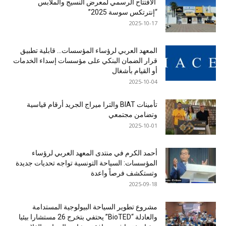
الافتتاح الرسمي لمعرض النسيج والملابس
“إنترتكس سوسة 2025”
2025-10-17
المعهد العربي لرؤساء المؤسسات… قابلية تطبيق
قرار الضمان البنكي على مؤسسات إسداء الخدمات
أو القيام بأشغال
2025-10-04
تأمينات BIAT والترا ميراج الجريد أرقام قياسية
وتضامن مجتمعي
2025-10-01
أحمد الكرم في منتدى المعهد العربي لرؤساء
المؤسسات: السياحة التونسية تواجه تحديات جديدة
وتستكشف فرصاً واعدة
2025-09-18
مشروع تطوير السياحة البيولوجية المستدامة
والعادلة “BioTED” يحتفي بتخرج 26 مستشارا بيئيا