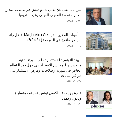
ﺗﯾﺗرا ﺑﺎك ﺗﻌﻠن ﻋن ﺗﻌﯾﯾن ھﯾﺛم دﺑﯾش ﻓﻲ ﻣﻧﺻب اﻟﻣدﯾر
اﻟﻌﺎم ﻟﻣﻧطﻘﺔ اﻟﻣﻐرب اﻟﻌرﺑﻲ وﻏرب أﻓرﯾﻘﯾﺎ
2025-12-01
التأمينات المغربية حياة Maghrebia Vie: فاعل رائد
بفرص صاعدة في البورصة (+34.8%)
2025-11-19
الهيئة التونسية للاستثمار تنظم الدورة الثانية
والعشرين للمجلس الاستراتيجي حول دور القطاع
الخاص في بلورة الإصلاحات وفرص الاستثمار في
مراكز البيانات
2025-10-22
قيادة مزدوجة لبلكسي تونس: نحو نمو متسارع
وتحول رقمي
2025-10-21