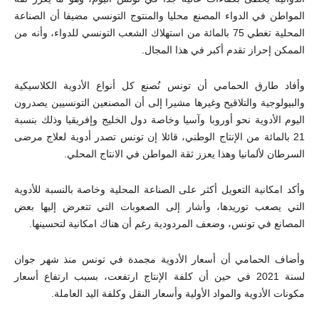
المواطن في الدواء المصنع محليا والمنتوج التونسي مضيفا أن الصناعة
المحلية تغطي 75 بالمائة من استهلاك الشعب التونسي للدواء، وأنه من
الممكن إحراز تقدم أكبر في هذا المجال.
وأفاد طارق الحمامي أن تونس نُصنع كل أنواع الأدوية الكلاسيكية
والبيولوجية والتلاقيح وغيرها مشيرا إلى أن المصنعين التونسيين يصدرون
اليوم الأدوية نحو أوروبا وآسيا وخاصة دول الخليج وإفريقيا وذلك بنسبة
21 بالمائة من الإنتاج الوطني، قائلا إن تونس تصدر أدوية لعلاج مرضى
السرطان لألمانيا وهذا يعزز ثقة المواطن في الانتاج المحلي.
وأكد امكانية التعويل أكثر على الصناعة المحلية وخاصة بالنسبة للأدوية
التي يصعب توريدها، وأشار إلى الصعوبات التي تتعرض إليها بعض
المصانع في تونس، وضعف المردودية رغم أن هناك امكانية لتحسينها.
وأضاف الحمامي أن أسعار الأدوية مجمدة في تونس منذ شهر جوان
لسنة 2021 في حين أن كلفة الإنتاج ارتفعت، بسبب ارتفاع أسعار
مكونات الأدوية والمواد الأولية وأسعار النقل وكلفة اليد العاملة.