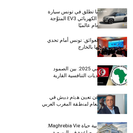
سيتي كارز – كيا تطلق في تونس سيارة
الـدفع الرباعي الكهربائي EV3 المتوَّجة
بلقب سيارة العام عالميًا
بين الطموح والعوائق: تونس أمام تحدي
استعادة كفاءاتها بالخارج
الاقتصاد التونسي 2025: بين الصمود
الاجتماعي وتحديات التنافسية القارية
ﺗﯾﺗرا ﺑﺎك ﺗﻌﻠن ﻋن ﺗﻌﯾﯾن ھﯾﺛم دﺑﯾش ﻓﻲ
ﻣﻧﺻب اﻟﻣدﯾر اﻟﻌﺎم ﻟﻣﻧطﻘﺔ اﻟﻣﻐرب اﻟﻌرﺑﻲ
وﻏرب أﻓرﯾﻘﯾﺎ
التأمينات المغربية حياة Maghrebia Vie:
فاعل رائد بفرص صاعدة في البورصة