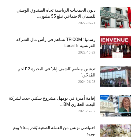
ديون الجمعيات الرياضية تجاه الصندوق الوطني
للضمان الاجتماعي تبلغ 55 مليون...
2022-06-21
رسميا : TRICOM تساهم في رأس مال الشركة
الفرنسية Local.fr...
2022-10-29
تدشين مطعم ‘الشيف إياد’ في البحيرة 2 ‘للحم
المُدخّن’
2024-06-08
إقامة أميرة في بومهل مشروع سكني جديد لشركة
البعث العقاري IBM...
2023-12-02
احتياطي تونس من العملة الصعبة يُقدر بــ95 يوم
توريد