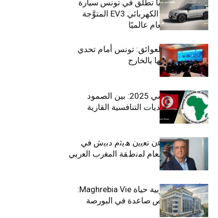
سيتي كارز – كيا تطلق في تونس سيارة
الـدفع الرباعي الكهربائي EV3 المتوَّجة
بلقب سيارة العام عالميًا
بين الطموح والعوائق: تونس أمام تحدي
استعادة كفاءاتها بالخارج
الاقتصاد التونسي 2025: بين الصمود
الاجتماعي وتحديات التنافسية القارية
ﺗﯾﺗرا ﺑﺎك ﺗﻌﻠن ﻋن ﺗﻌﯾﯾن ھﯾﺛم دﺑﯾش ﻓﻲ
ﻣﻧﺻب اﻟﻣدﯾر اﻟﻌﺎم ﻟﻣﻧطﻘﺔ اﻟﻣﻐرب اﻟﻌرﺑﻲ
وﻏرب أﻓرﯾﻘﯾﺎ
التأمينات المغربية حياة Maghrebia Vie:
فاعل رائد بفرص صاعدة في البورصة
(+34.8%)