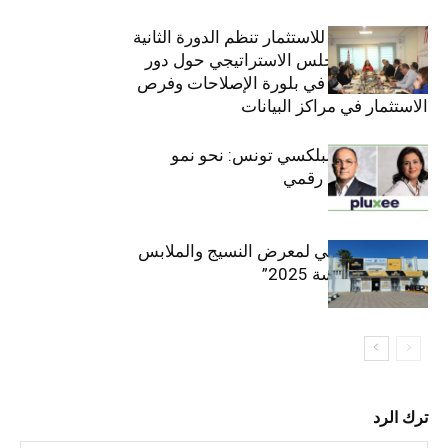
الهيئة التونسية للاستثمار تنظم الدورة الثانية
والعشرين للمجلس الاستراتيجي حول دور
القطاع الخاص في بلورة الإصلاحات وفرص
الاستثمار في مراكز البيانات
قيادة مزدوجة لبلكسي تونس: نحو نمو
متسارع وتحول رقمي
الافتتاح الرسمي لمعرض النسيج والملابس
“إنترتكس سوسة 2025”
ترك الرد