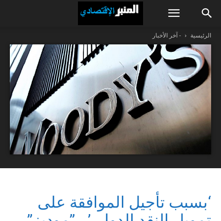
الرئيسية
- آخر الأخبار
‘بسبب تأجيل الموافقة على
تمويل النقد الدولي’.. ”موديز”