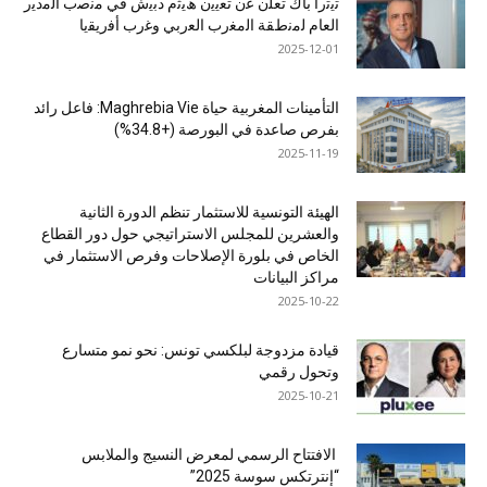
ﺗﯾﺗرا ﺑﺎك ﺗﻌﻠن ﻋن ﺗﻌﯾﯾن ھﯾﺛم دﺑﯾش ﻓﻲ ﻣﻧﺻب اﻟﻣدﯾر
اﻟﻌﺎم ﻟﻣﻧطﻘﺔ اﻟﻣﻐرب اﻟﻌرﺑﻲ وﻏرب أﻓرﯾﻘﯾﺎ
2025-12-01
التأمينات المغربية حياة Maghrebia Vie: فاعل رائد
بفرص صاعدة في البورصة (+34.8%)
2025-11-19
الهيئة التونسية للاستثمار تنظم الدورة الثانية
والعشرين للمجلس الاستراتيجي حول دور القطاع
الخاص في بلورة الإصلاحات وفرص الاستثمار في
مراكز البيانات
2025-10-22
قيادة مزدوجة لبلكسي تونس: نحو نمو متسارع
وتحول رقمي
2025-10-21
الافتتاح الرسمي لمعرض النسيج والملابس
“إنترتكس سوسة 2025”