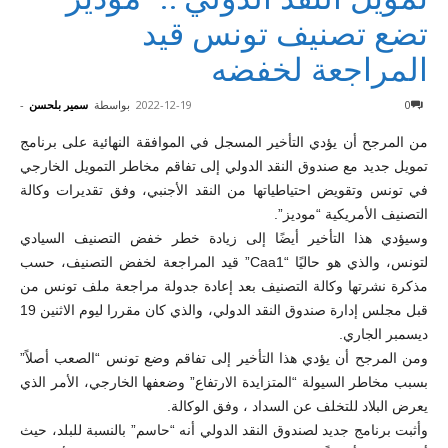
تضع تصنيف تونس قيد
المراجعة لخفضه
0
2022-12-19
بواسطة
سمير بلحسن
-
من المرجح أن يؤدي التأخير المسجل في الموافقة النهائية على برنامج
تمويل جديد مع صندوق النقد الدولي إلى تفاقم مخاطر التمويل الخارجي
في تونس وتقويض احتياطياتها من النقد الأجنبي، وفق تقديرات وكالة
التصنيف الأمريكية “موديز”.
وسيؤدي هذا التأخير أيضًا إلى زيادة خطر خفض التصنيف السيادي
لتونس، والذي هو حاليًا “Caa1” قيد المراجعة لخفض التصنيف، حسب
مذكرة نشرتها وكالة التصنيف بعد إعادة جدولة مراجعة ملف تونس من
قبل مجلس إدارة صندوق النقد الدولي، والذي كان مقررا ليوم الاثنين 19
ديسمبر الجاري.
ومن المرجح أن يؤدي هذا التأخير إلى تفاقم وضع تونس “الصعب أصلاً”
بسبب مخاطر السيولة “المتزايدة الارتفاع” وضعفها الخارجي، الأمر الذي
يعرض البلاد للتخلف عن السداد ، وفق الوكالة.
وأثبت برنامج جديد لصندوق النقد الدولي أنه “حاسم” بالنسبة للبلد، حيث