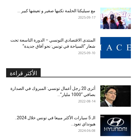
مع سيليكتا الحلمة تكتبها صغير و تعيشها كبير …
2025-09-17
المنتدى الاقتصادي التونسي – الدورة التاسعة تحت
شعار “السياحة في تونس: نحو آفاق جديدة”
2025-09-10
الأكثر قراءة
أثرى 20 رجل أعمال تونسي: المبروك في الصدارة
بصافي “1000 مليار”...
2022-08-14
الـ 5 سيارات الأكثر مبيعا في تونس خلال 2024..
هيونداي تعود...
2024-06-08